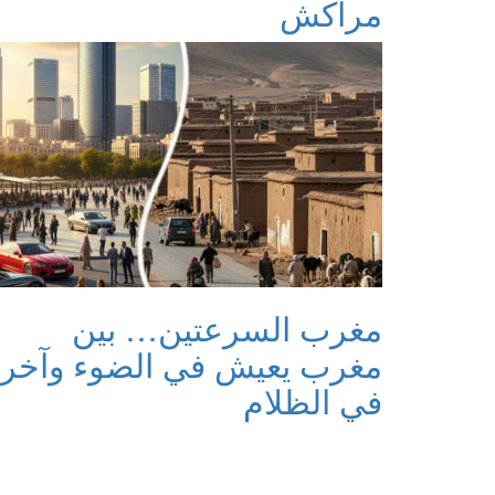
مراكش
مغرب السرعتين… بين
مغرب يعيش في الضوء وآخر
في الظلام