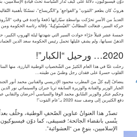
دوّن فيسبوكيون، دلالةً على كيف تُدار السّياسة تحتَ قيادةِ الإسلاميين، بن
هروبٌ كان بطعم “المَوتِ” و”الفواجعِ” و”الگريساج”، تمسّكا بأهمية التّقالي
العديدُ من الأسرِ تحرّكت بواسطةِ سيّاراتِها دُفعةً واحِدة في وقتِ “ال
حركة السير، فتعالت المطالبُ “الفيْسبُوكِيةُ” بإقالة رئاسة الحكومة ومن في
خمسةَ عشر قتيلاً جرّاء حوادث السير التي شهدتها ليلة الهروبِ الكبير، 
الذهنُ نسيانها، ولم يشفِ غليلها تحمل رئيس الحكومة سعد الدين العثمان
2020… ورحيل “الكبار”!
رحلت عنّا في هذا العام الكثيرُ من الشّخصياتِ الوطنية البارزة، منها الم
القلوب حسرةً على فقدان رجل وطنيّ من طينته…
ينضافُ إليهِ كلّ منَ المطرب محمود الإدريسي والفنانين محمد أنور الج
الجبار الوزير والفنانة والوزيرة السابقة ثريا جبران والسينمائي نور الد
وحكيم عنكر والوزير السّابق محمد الوفا والسياسي أحرضان والنقابي عب
دفع الكثيرين إلى وصف سنة 2020 بـ”عام المَوت”!
تصدّر هذا العنوانُ عناوين الصّحفِ الوطنية، وخلّف بعدا
ينْسى بانقضاء الجائحة؛ فسيبقى، كما دوّن فيسبوكيون، د
الإسلاميين، بنوعٍ من “العشوائية”.