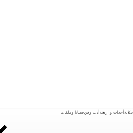
كاية
أحداث و أزمنة
أدب وفن
قضايا وملفات