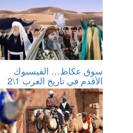
سوق عكاظ… الفيسبوك
الأقدم في تاريخ العرب 1\2