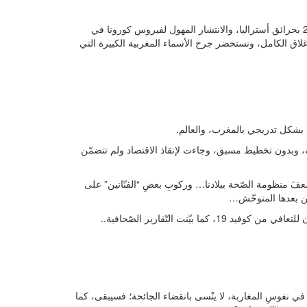
بعد أن تتبعنا في الجزء الأول من هذا الملف البداية المأساوية لسنة 2020 بحرائق أستراليا، والانتشار المهول لفيروس كورونا في
غلاق الكامل، ونستحضر جرح الأسماء المغربية الكبيرة التي
 بشكل تدريجي بالمغرب، والعالم.
، وبدون تخطيط مسبق، وجاءت لإنقاذ الاقتصاد ولم تتضمّن
وضعفَ منظومة الصّحة ببلادنا… وركوبِ بعضِ “الفنّانين” على
عن بعدها المتوحّش…
بيّنت التّقارير الصّحافية..
ا في نفوسِ المغاربة، لا ينْسى بانقضاء الجائحة؛ فسيبقى، كما