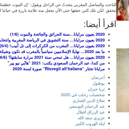
الباحث والمناضل المغربي يتحدثُ عن الراحل ويقول: ”إن الموت خطفتهُ وم
تتحقق. لكن تلك التي حققها حتى الآن تجعل منه علامة بارزة في حياتنا الث
اقرأ أيضا:
2020
بعيون مرايانا…سنة الحرائق والجائحة والموت (1/6)
2020 بعيون مرايانا… سنة التشويق في الرياضة المغربية وانتخابات أمريكية تاريخية (6/3)
2020 بعيون مرايانا… المغرب من الكركرات إلى تل أبيب! (6/4)
ما بعد 2020… نهايةُ الإسلاميين سياسياً بالمغرب قد تكون وشيكة والعالم بكامله بلا معالم! (5/6)
2020 بعيون مرايانا… هل تمحي سنة 2021 مرارة سابقتها؟ (6/6)
من كندا، عبد الرحمان السعودي يكتب: 2021 “هابّي نيو يير”
مرايانا تختار “Risvegli all’Italiana” صورة لسنة 2020
أحرضان
بوطبول
ثريا جبران
شخصيات رحلت في 2020
صلاح الدين الغماري
عبد الرحمان اليوسفي
عبد الرزاق أفيلال
عزيزي سعد الله
ليلة الهروب الكبير