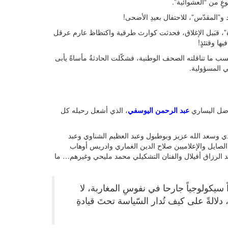
وعٍ من “العشوائية”.
د و”المقدّس”، للاحتفال بعيدِ الأضحى!
ذّروة”، قبَيل الإغلاق، فحدثت كوارث طرقية واكتظاظ عارم عرقل
ها وقتئذٍ!
حسب ما تناقلته الصحف الوطنية، فشكّلت الحادثةُ مأساةً يأبى
ي المسؤولية.
ناضل اليساري
عبد الرحمن اليوسفي
، الذي أشعل رحيله كل
ندي وسعد الله عزيز وبوطبول وعبد العظيم الشناوي وعبد
ين الصايل والإعلاميين صلاح الدين الغماري وادريس أوهاب
د الرزاق أفيلال والفنان التشكيلي محمد مليحي وغيرهم… ما
ً سيكولوجياً جارحا في نفوسِ المغاربة، لا
لالةً على كيف تُدار السّياسة تحتَ قيادةِ