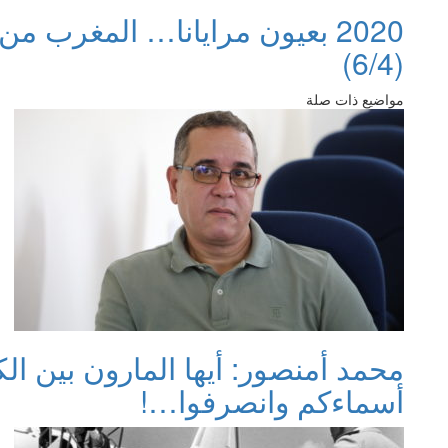
2020 بعيون مرايانا… المغرب م
(6/4)
مواضيع ذات صلة
محمد أمنصور: أيها المارون بين ال
أسماءكم وانصرفوا…!