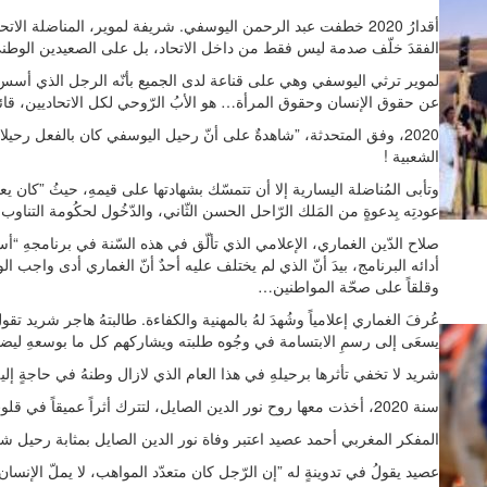
أقدارُ 2020 خطفت عبد الرحمن اليوسفي. شريفة لموير، المناضلة الا
الفقدَ خلّف صدمة ليس فقط من داخل الاتحاد، بل على الصعيدين الوطني
لموير ترثي اليوسفي وهي على قناعة لدى الجميع بأنّه الرجل الذي أسس
عن حقوق الإنسان وحقوق المرأة… هو الأبُ الرّوحي لكل الاتحاديين، قائدُ
2020، وفق المتحدثة، ”شاهدةٌ على أنّ رحيل اليوسفي كان بالفعل رحيلا
الشعبية !
وتأبى المُناضلة اليسارية إلا أن تتمسّك بشهادتها على قيمهِ، حيثُ ”كان 
عودتِه بِدعوةٍ من المَلك الرّاحل الحسن الثّاني، والدّخُول لحكُومة التناو
صلاح الدّين الغماري، الإعلامي الذي تألّق في هذه السّنة في برنامجهِ 
أدائه البرنامج، بيدَ أنّ الذي لم يختلف عليه أحدٌ أنّ الغماري أدى واج
وقلقاً على صحّة المواطنين…
عُرفَ الغماري إعلامياً وشُهدَ لهُ بالمهنية والكفاءة. طالبتهُ هاجر شريد تقول
يسعَى إلى رسمِ الابتسامة في وجُوه طلبته ويشاركهم كل ما بوسعهِ ليضمنَ
شريد لا تخفي تأثرها برحيلهِ في هذا العام الذي لازال وطنهُ في حاجةٍ إليه، وك
سنة 2020، أخذت معها روح نور الدين الصايل، لتترك أثراً عميقاً في قلوب كل عشاق المشهد السينمائي الوطني.
المفكر المغربي أحمد عصيد اعتبر وفاة نور الدين الصايل بمثابة رحيل شخ
عصيد يقولُ في تدوينةٍ له ”إن الرّجل كان متعدّد المواهب، لا يملّ الإ