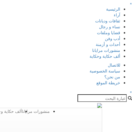
×
الرئيسية
آراء
ثقافات وديانات
نساء و رجال
قضايا وملفات
أدب وفن
أحداث و أزمنة
منشورات مرايانا
ألف حكاية وحكاية
للاتصال
سياسة الخصوصية
من نحن؟
خريطة الموقع
×
منشورات مرايانا
ألف حكاية وح