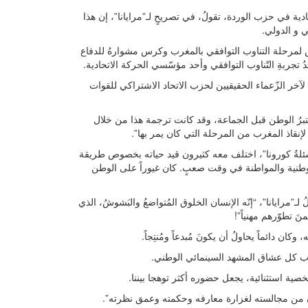
تحادية في حزب الوردة، تقولُ، في تصريحٍ لـ”مرايانا”، إن هذا
 و الدولي.
 لمرحلة التناوب التوافقي بالمغرب وكرس مشوارهُ للدفاع
 تجربةِ التّناوب التوافقي وأحد مؤسّسي الحركة الاتحادية.
 لآخر الزّعماء الحقيقيين لحزب الاتحاد الاشتراكي للقوات
يعتبرُ الوطن قبل الجماعة، وقد كانت ترجمة هذا من خلال
ب لإنقاذ المغرب من المرحلة التي كان يمر بها”.
“أسئلةُ كورونا”، اختلف معه كثيرون قيد حياته بخصوص طريقة
ب الوطنية والمواطنة في وقت صعبٍ. كان غيوراً على الوطن
ُ لـ”مرايانا”، “إنّه الإنسان الخلوق المُتواضعُ والبَشوشُ، الذي
 تطوّرهم مهنياً”!
ان دائماً يحاولُ أن يكونَ مُبدعاً ومُنتِجاً.
صية استثنائية، يجعل حضوره أكثر توهجا بيننا.
نسان من مجالسته لغزارة معارفه وحكمته وعمق نظرته”.