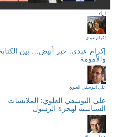
آراء
إكرام عبدي
إكرام عبدي: حبر أبيض… بين الكتابة
والأمومة
علي اليوسفي العلوي
علي اليوسفي العلوي: الملابسات
السياسية لهجرة الرسول
هشام روزاق