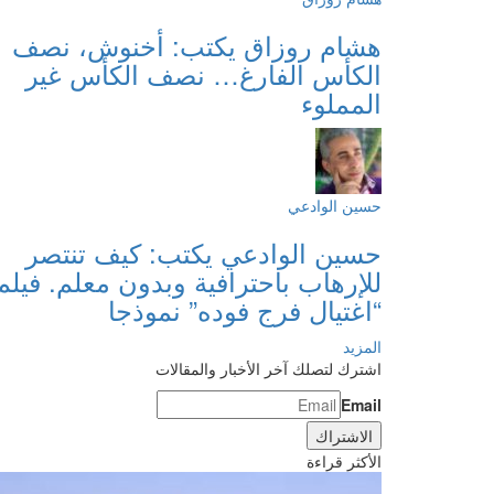
هشام روزاق يكتب: أخنوش، نصف
الكأس الفارغ… نصف الكأس غير
المملوء
حسين الوادعي
حسين الوادعي يكتب: كيف تنتصر
للإرهاب باحترافية وبدون معلم. فيلم
“اغتيال فرج فوده” نموذجا
المزيد
اشترك لتصلك آخر الأخبار والمقالات
Email
الأكثر قراءة