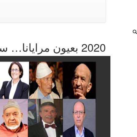
2020 بعيون مرايانا… سنة محاولة الانعتاق من الجائحة وموت الكبار (6/2)