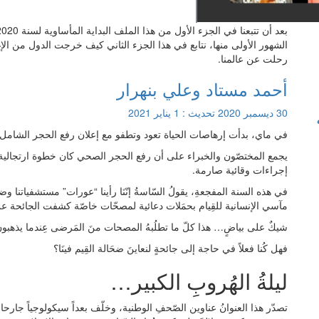
الشهور الأولى منها، نتابع في هذا الجزء الثاني كيف خرجت الدول من الإ
رحلت عن عالمنا.
أحمد مستاد وعلي بنهرار
30 ديسمبر 2020
تحديث :
1 يناير 2021
في ماي، بدأت إرهاصات الحياة تعود وتطفو مع إعلان رفع الحجر الشامل
يجمع المختصّون والخبراء على أن رفع الحجر الصحي كان خطوة ارتجالية
إجراءات وقائية صارمة.
في هذه السنة المفجعةِ، يقولُ السّاسةُ إنّنَا رأينا “عورات” مستشفياتنا 
مآسي الإنسانية للقِيام بحمَلات دعائية لمصحّات خاصّة كشفت الجائحة 
شيكٌ على بياضٍ… هذا كلّ ما تطلُبهُ المصحات منَ المَرضى عِندما يذهبون للتعافي من كوفيد 19، كما 
فهل كُنا فعلاً في حاجة إلى جائحةٍ لنعاينَ ضحَالة القِيم فينَا؟
ليلةُ الهُروبِ الكبير…
تصدّر هذا العنوانُ عناوين الصّحفِ الوطنية، وخلّف بعداً سيكولوجياً جارح