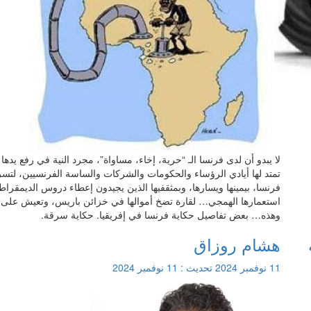
لا يبدو أن لدى فرنسا الـ “حرية، إخاء، مساواة”، مجرد النية في رفع يد
تمتد لها أيادي الرؤساء والحكومات والشركات والساسة الفرنسيين، لتسرق
فرنسا، بيمينها ويسارها، وبمثقفيها الذين يجيدون إعطاء دروس الديمقراطية 
استعمارها الهمجي… لقارة تضخ أموالها في خزائن باريس، وتعيش على
وهذه… بعض تفاصيل حكاية فرنسا في إفريقيا. حكاية سرقة.
هشام روزاق
11 نوفمبر 2024
تحديث :
11 نوفمبر 2024