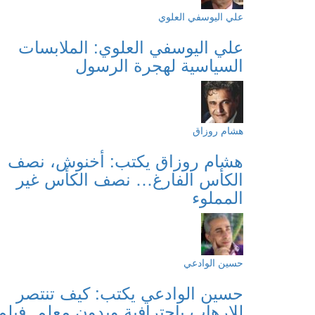
علي اليوسفي العلوي
علي اليوسفي العلوي: الملابسات
السياسية لهجرة الرسول
هشام روزاق
هشام روزاق يكتب: أخنوش، نصف
الكأس الفارغ… نصف الكأس غير
المملوء
حسين الوادعي
حسين الوادعي يكتب: كيف تنتصر
للإرهاب باحترافية وبدون معلم. فيلم