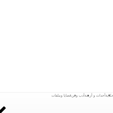
كاية
أحداث و أزمنة
أدب وفن
قضايا وملفات