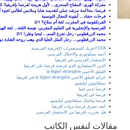
معركة الهري: المفتاح السحري… لأول هزيمة لفرنسا بإفريقيا! 2\2
فرنسا: محاكمة مرشد جبلي لتقديمه شايا وملابس لطالبي لجوء أفا
فرحات حشاد… أيقونة النضال التونسية
الفرنكفونية في المغرب، لغة أم سلاح؟ 2/1
الفرنسية والإنجليزية في التعليم المغربي: هيمنة اللغة… لغة الهيمنة
محمد الزرقطوني: رجل تجرع السم… ليحيا وطن! 2/1
محمد الزرقطوني… رجل المثل العليا الذي وهب روحه الشابة دون تر
FCFA فرنك المستعمرات الإفريقية الفرنسية
أحمد سيكوتوري والاحتلال الفرنسي
الإستعمار الفرنسي في إفريقيا
الدين الاستعماري الذي فرضته فرنسا على إفريقيا
الفيلق الأجنبي la légion étrangère
جرائم الفيلق الأجنبي la légion étrangère في إفريقيا
سيلفانوس أوليمبيو
فرنسا تدمر غينيا
فرنسا في إفريقيا
فرنسا واغتيال سيلفانوس أوليمبيو
كيف تسرق فرنسا ثروات إفريقيا
هل تحررت إفريقيا من الاستعمار الفرنسي
مقالات لنفس الكاتب