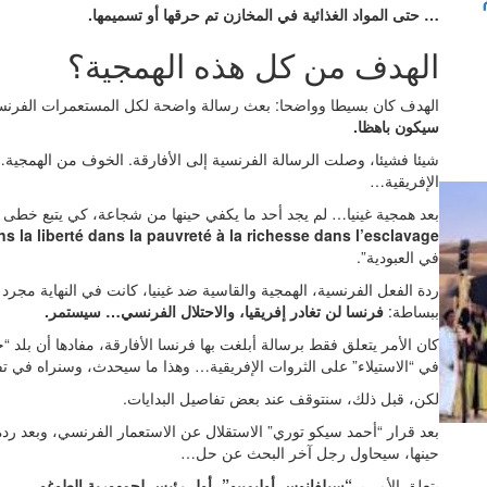
… حتى المواد الغذائية في المخازن تم حرقها أو تسميمها.
الهدف من كل هذه الهمجية؟
الهدف كان بسيطا وواضحا: بعث رسالة واضحة لكل المستعمرات الفرنسي
سيكون باهظا.
شيئا فشيئا، وصلت الرسالة الفرنسية إلى الأفارقة. الخوف من الهمجية
الإفريقية…
بعد همجية غينيا… لم يجد أحد ما يكفي حينها من شجاعة، كي يتبع خطى 
ns la liberté dans la pauvreté à la richesse dans l’esclavage”
في العبودية”.
ردة الفعل الفرنسية، الهمجية والقاسية ضد غينيا، كانت في النهاية مجرد 
ببساطة:
فرنسا لن تغادر إفريقيا، والاحتلال الفرنسي… سيستمر.
كان الأمر يتعلق فقط برسالة أبلغت بها فرنسا الأفارقة، مفادها أن بلد
في “الاستيلاء” على الثروات الإفريقية… وهذا ما سيحدث، وسنراه في ت
لكن، قبل ذلك، سنتوقف عند بعض تفاصيل البدايات.
بعد قرار “أحمد سيكو توري” الاستقلال عن الاستعمار الفرنسي، وبعد ردة
حينها، سيحاول رجل آخر البحث عن حل…
يتعلق الأمر بـ
“سيلفانوس أوليمبيو”، أول رئيس لجمهورية الطوغو.