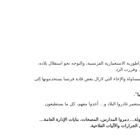
اطورية الاستعمارية الفرنسية، والتوجه نحو استقلال بلاده،
 وقررت الرد.
اواة والإخاء التي لازال بعض قادة فرنسا يستخدمونها إلى
ا”.
3 آلاف فرنسي من غينيا. 3 آلاف فرنسي/مستعمر غادروا البلاد و… أخذوا معهم، كل ما يستطيعون
ولة… دمروا المدارس، المصحات، بنايات الإدارة العامة…
رارات والآليات الفلاحية.