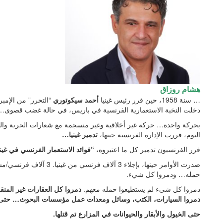
هشام روزاق
… سنة 1958، حين قرر رئيس غينيا
أحمد سيكوتوري
“التحرر” من الإمبر
دخلت النخبة الاستعمارية الفرنسية في باريس، في حالة غضب قصوى…
بحركة واحدة… حركة غير أخلاقية وغير منسجمة مع شعارات الحرية والمس
اليوم، قررت الإدارة الفرنسية حينها،
تدمير غينيا…
قرر الفرنسيون تدمير كل ما اعتبروه،
“فوائد الاستعمار الفرنسي في غيني
صدرت الأوامر حينها، بإجلاء 
حمله… ودمروا كل شيء.
دمروا كل شيء لم يستطيعوا حمله معهم.
دمروا كل العقارات غير المنق
دمروا السيارات، الكتب، وسائل ومعدات عمل مؤسسات البحوث… حتى الج
حتى الخيول والأبقار والحيوانات في المزارع تم قتلها.