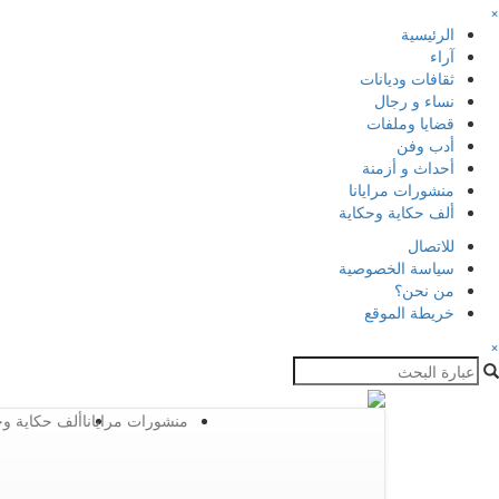
×
الرئيسية
آراء
ثقافات وديانات
نساء و رجال
قضايا وملفات
أدب وفن
أحداث و أزمنة
منشورات مرايانا
ألف حكاية وحكاية
للاتصال
سياسة الخصوصية
من نحن؟
خريطة الموقع
×
منشورات مرايانا
ألف حكاية وح