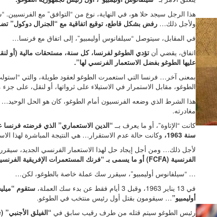
هذا الرجل سيجد حلا هو، في النهاية، نوع من “التوافق” مع الفرنسيين. “س
ولأجل ذلك…
رفض بشكل قاطع، توقيع اتفاقية مع “الجنرال دوكول” تضمن
في المقابل، سيتوصل “سيلفانوس أوليمبيو”، إلى اتفاق مع فرنسا…
اتفاق، يقضي أن
تؤدي الطوغو لفرنسا، كل سنة، مستحقات مالية (أو لنقل
عليها الطوغو بفضل الاستعمار الفرنسي لها”.
بمعنى آخر… فرنسا التي استعمرت الطوغو لعقود طويلة، والتي “استولت” 
الطوغو، مقابل الاستمرار في الاستيلاء على ثرواتها، أو لنقل، على جزء م
هذا الشرط الذي وضعه الفرنسيون أمام الطوغو، كان هو الحل الوحيد… كي
مغادرته.
كانت “الإتاوة”، أو ما يعرف بــ
“الدين الاستعماري”
سنة 1963،
وكانت حالة عدم الاستقرار… هي النتيجة المباشرة لهذا الاس
لأجل ذلك… ومن أجل إيجاد حل لهذا الاستعمار الفرنسي الجديد، سيقرر
الفرنسية (FCFA) أو ما يسمى بـ “فرنك المستعمرات الإفريقية الفرنسية”.
… “سيلفانوس أوليمبيو”، سيقرر سك عملة خاصة بالطوغو، لكن…
في 13 يناير 1963، وقبل 3 أيام فقط عن بدء سك العملة،
ستقوم “ميليش
أوليمبيو”
… سيقومون بقتل أول رئيس منتخب في الطوغو.
رئيس الطوغو سيتم قتله من طرف رقيب سابق في
“الفيلق الأجنبي” (la légion étrangère)