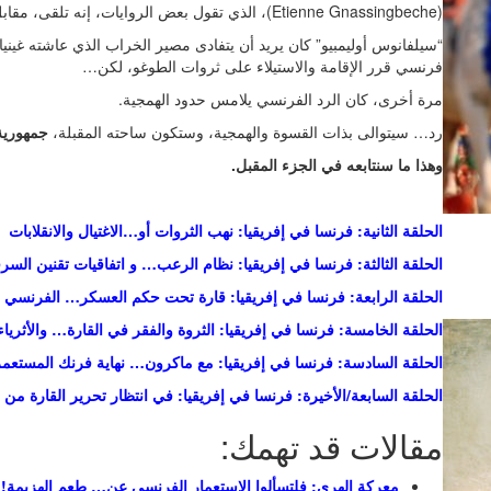
(Etienne Gnassingbeche)، الذي تقول بعض الروايات، إنه تلقى، مقابل ذلك، مبلغ 612 دولار من السفارة الفرنسية في الطوغو.
“سيلفانوس أوليمبيو” كان يريد أن يتفادى مصير الخراب الذي عاشته غينيا
فرنسي قرر الإقامة والاستيلاء على ثروات الطوغو، لكن…
مرة أخرى، كان الرد الفرنسي يلامس حدود الهمجية.
رد… سيتوالى بذات القسوة والهمجية، وستكون ساحته المقبلة،
جمهورية
وهذا ما سنتابعه في الجزء المقبل.
الحلقة الثانية: فرنسا في إفريقيا: نهب الثروات أو…الاغتيال والانقلابات
الحلقة الثالثة: فرنسا في إفريقيا: نظام الرعب… و اتفاقيات تقنين السر
الحلقة الرابعة: فرنسا في إفريقيا: قارة تحت حكم العسكر… الفرنسي
الحلقة الخامسة: فرنسا في إفريقيا: الثروة والفقر في القارة… والأثريا
الحلقة السادسة: فرنسا في إفريقيا: مع ماكرون… نهاية فرنك المستعمر
الحلقة السابعة/الأخيرة: فرنسا في إفريقيا: في انتظار تحرير القارة من
مقالات قد تهمك:
معركة الهري: فلتسألوا الاستعمار الفرنسي عن… طعم الهزيمة! 1\2