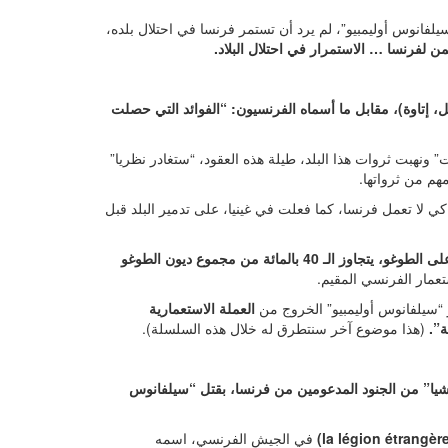
يلفانوس أوليمبيو”، لم يرد أن تستمر فرنسا في احتلال بلده،
 لفرنسا … الاستمرار في احتلال البلاد.
، إتاوة)، مقابل ما أسماه الفرنسيون: “الفوائد التي حصلت
ونهبت ثروات هذا البلد، طيلة هذه العقود، “ستغادر نظريا”
هم من ثرواتها.
 لا تعمل فرنسا، كما فعلت في غينيا، على تدمير البلد قبل
الذي فرضته فرنسا على الطوغو، يتجاوز الـ 40 بالمائة من مجموع ديون الطوغو
تعمار الفرنسي المقيم.
 “سيلفانوس أوليمبيو” الخروج من
العملة الاستعمارية
(هذا موضوع آخر سنتطرق له خلال هذه السلسلة).
يا” من الجنود المدعومين من فرنسا، بقتل “سيلفانوس
في الجيش الفرنسي، اسمه