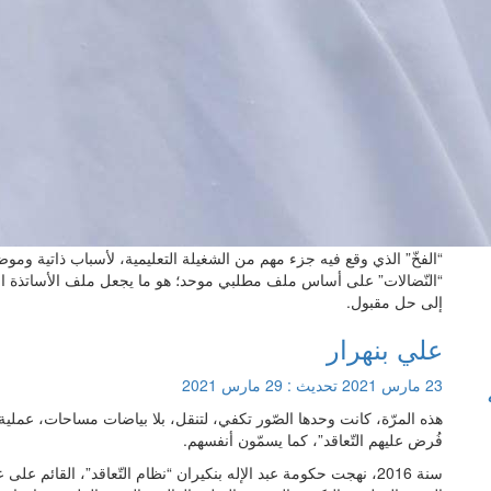
“الفخّ” الذي وقع فيه جزء مهم من الشغيلة التعليمية، لأسباب ذاتية وموضوع
“النّضالات” على أساس ملف مطلبي موحد؛ هو ما يجعل ملف الأساتذة الم
إلى حل مقبول.
علي بنهرار
23 مارس 2021
تحديث :
29 مارس 2021
هذه المرّة، كانت وحدها الصّور تكفي، لتنقل، بلا بياضات مساحات، عملية 
فُرض عليهم التّعاقد”، كما يسمّون أنفسهم.
سنة 2016، نهجت حكومة عبد الإله بنكيران “نظام التّعاقد”، القائم