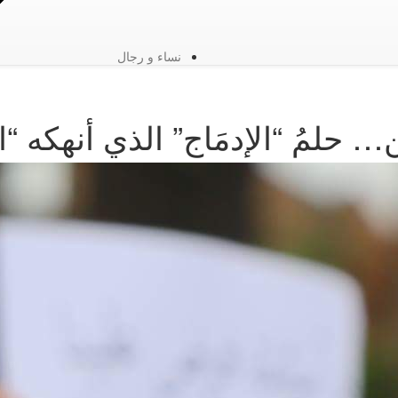
نساء و رجال
ين… حلمُ “الإدمَاج” الذي أنهكه “ا