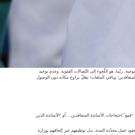
ية، ربّما، هو اللّجوء إلى النّضالات الفئوية. وعدم توحيد
تعاقدين؛ وباقي الملفات؛ يظلّ يراوح مكانه دون الوصول
“قمع” احتجاجات الأساتذة المتعاقدين… أو “الأساتذة الذين
 على عقود عمل محدّدة المدة، بدل توظيفهم عبر إلحاقهم بوزارة