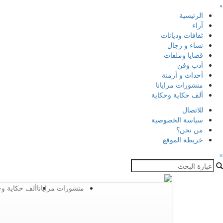
×
الرئيسية
آراء
ثقافات وديانات
نساء و رجال
قضايا وملفات
أدب وفن
أحداث و أزمنة
منشورات مرايانا
ألف حكاية وحكاية
للاتصال
سياسة الخصوصية
من نحن؟
خريطة الموقع
×
منشورات مرايانا
ألف حكاية وح