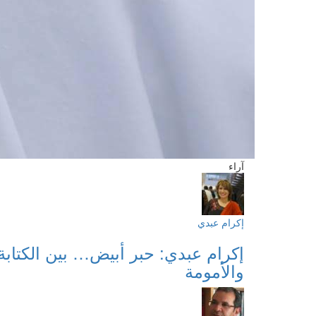
آراء
إكرام عبدي
إكرام عبدي: حبر أبيض… بين الكتابة
والأمومة