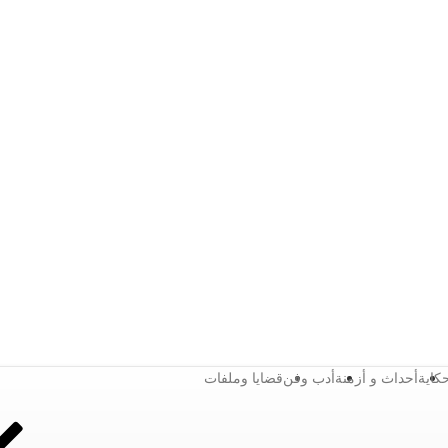
كاية
أحداث و أزمنة
أدب وفن
قضايا وملفات