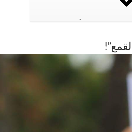
لقمع”!