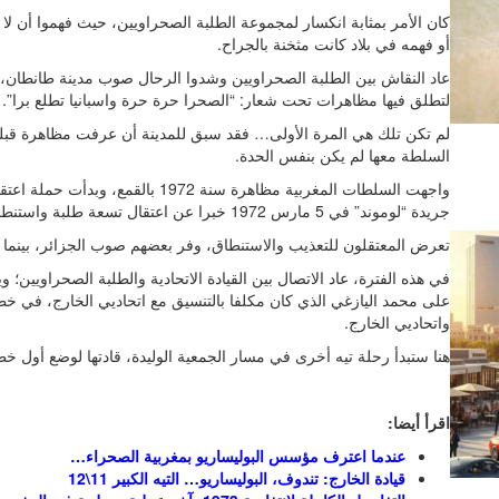
كان الأمر بمثابة انكسار لمجموعة الطلبة الصحراويين، حيث فهموا أن لا 
أو فهمه في بلاد كانت مثخنة بالجراح.
عاد النقاش بين الطلبة الصحراويين وشدوا الرحال صوب مدينة طانطان، 
لتطلق فيها مظاهرات تحت شعار: “الصحرا حرة حرة واسبانيا تطلع برا”
السلطة معها لم يكن بنفس الحدة.
واجهت السلطات المغربية مظاهرة سنة
جريدة “لوموند” في 5 مارس 1972 خبرا عن اعتقال تسعة طلبة واستنطاقهم بسبب مواقفهم بخصوص قضية الصحراء.
تعرض المعتقلون للتعذيب والاستنطاق، وفر بعضهم صوب الجزائر، بينما
في هذه الفترة، عاد الاتصال بين القيادة الاتحادية والطلبة الصحراويين؛ و
على محمد اليازغي الذي كان مكلفا بالتنسيق مع اتحاديي الخارج، في خ
واتحاديي الخارج.
هنا ستبدأ رحلة تيه أخرى في مسار الجمعية الوليدة، قادتها لوضع أول خط
اقرأ أيضا:
عندما اعترف مؤسس البوليساريو بمغربية الصحراء…
قيادة الخارج: تندوف، البوليساريو… التيه الكبير 11\12