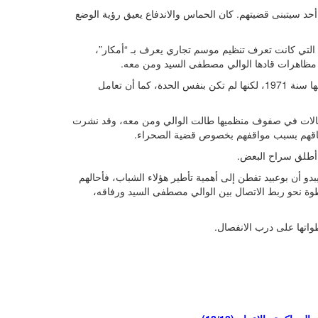
أحد سيتبنى قضيتهم. كان الحماس والاندفاع يعيق رؤية الوضع
التي كانت تعرف تنظيم موسم تجاري يعرف بـ “أمكار”،
. مظاهرات قادها الوالي مصطفى السيد ومن معه.
لم تكن تلك هي المرة الأولى… فقد سبق للمدينة أن عرفت مظاهرة قبلها سنة 1971، لكنها لم تكن بنفس الحدة، كما أن تعامل
 1972 بالقمع، وبدأت حملة اعتقالات في صفوف منظميها طالت الوالي ومن معه، وقد نشرت
 أطلق سراح البعض.
يبدو أن بوعبيد تفطن إلى أهمية تأطير هؤلاء الشباب، فأحالهم
طوة نحو ربط الاتصال بين الوالي مصطفى السيد ورفاقه،
واتها على درب الانفصال.