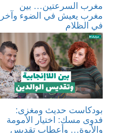
مغرب السرعتين… بين
مغرب يعيش في الضوء وآخر
في الظلام
بودكاست حديث ومغزى:
فدوى مسك: اختيار الأمومة
والأبوة… وأعطاب تقديس