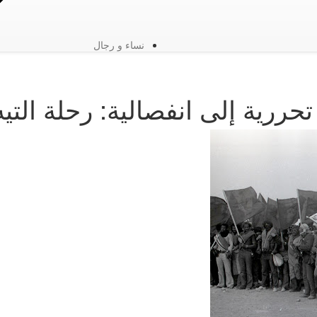
نساء و رجال
ررية إلى انفصالية: رحلة التيه