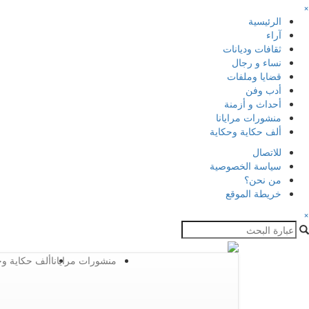
×
الرئيسية
آراء
ثقافات وديانات
نساء و رجال
قضايا وملفات
أدب وفن
أحداث و أزمنة
منشورات مرايانا
ألف حكاية وحكاية
للاتصال
سياسة الخصوصية
من نحن؟
خريطة الموقع
×
منشورات مرايانا
ألف حكاية وح