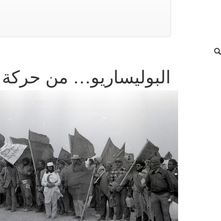
البوليساريو… من حركة تح