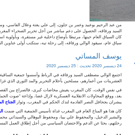
من عبد الرحيم بوعبيد وعمر بن جلون، إلى علي يعتة وعلال الفاسي، و
السيد ورفاقه، الحصول على دعم مباشر من أجل تحرير الصحراء المغر
كان السياق العام حينها، مرتبطا بأوضاع داخلية غير مستقرة، وبأولوية ا
سياق عام، سيقود الوالي ورفاقه، إلى رحلة تيه، ستكتب أولى عناوين ال
يوسف المساتي
24 ديسمبر 2020
تحديث :
25 ديسمبر 2020
اجتمع الوالي مصطفى السيد ورفاقه في الرباط وأسسوا جمعية الساقية 
العشرينات من أعمارهم، مسلحين بأحلام التحرير والمد الثوري الذي غزا 
في نفس الوقت، كان المغرب يعيش مخاضات كبرى، فالصراع بين القصر
بعد، ووقع المحاولات الانقلابية العسكرية لازال غضا، وإذاعة “صوت الجما
يبشران بجحافل النصر القادمة لتدك الحكم في المغرب، وثوار
الجناح ال
كان هذا هو المناخ العام في المغرب غداة تأسيس الجمعية التي ضمت
ال
والبشير الدخيل، والمحفوظ علي بيبا، ومحفوظ البوهالي والسيداتي محمد
رحلتهم، بحثا عن الدعم والاحتضان السياسي من أجل إطلاق العمل المس