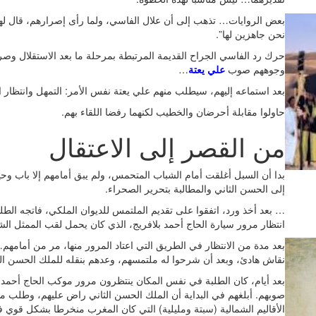
بعض الروايات… تذهب إلى أن علال الفاسي، ولما رأى إصرارهم، قال له
نحن جاهزين لها”.
حرك رد الفاسي الجراح القديمة المرتبطة بمرحلة ما بعد الاستقلال وصراع
وجوههم صوب
علي يعتة
…
بعد استماعه إليهم، سيطلب منهم علي يعتة نفس الأمر: التمهل وانتظار 
حاولوا مقابلة أحرضان والخطيب لكنهما رفضا اللقاء بهم.
من القصر إلى الاعتقال
بدا أن السبل أغلقت أمام الشباب المتحمس، ولم يبق أمامهم إلا باب و
إلى الحسن الثاني والمطالبة بتحرير الصحراء.
… بعد أخذ ورد، اتفقوا على تقديم الملتمس للديوان الملكي، فاتجه الطل
انتظار مرور سيارة الحاج أحمد بلافريج، الذي كان يحمل لقب الممثل ا
بعد مدة من الانتظار في الطريق التي اعتاد المرور منها، مر من أمام
نقاش هادئ، وبعد أن شرحوا له ملتمسهم، وعدهم بنقله للملك الحسن الثاني
بعد أيام، كان الطلبة في نفس المكان ينتظرون مرور موكب الحاج أحمد
صوبهم. أبلغهم في البداية أن الملك الحسن الثاني راض عليهم، وطلب من
الأقاليم الشمالية (سبتة ومليلية) التي كان المغرب منخرطا بشكل قوي ف