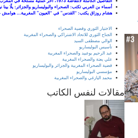
التفاصيل الكاملة لانتفاضة 1973، آخر عملية مسلحة في المغرب: المحاكمة والإعدام (12/12)
أسماء بن العربي تكتب: الصحراء والبوليساريو والجزائر: يلّا بينا
هشام روزاق يكتب: “القدس” في “العيون” المغربية… هوامش ع
الاختيار الثوري وقضية الصحراء
الجناح الثوري للاتحاد الاشتراكي والصحراء المغربية
الوالي مصطفى السيد
تأسيس البوليساريو
عبد الرحيم بوعبيد والصحراء المغربية
علي يعتة والصحراء المغربية
قضية الصحراء المغربية والجزائر والبوليساريو
مؤسسي البوليساريو
محمد اليازغي والصحراء المغربية
مقالات لنفس الكاتب