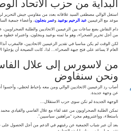
البداية من حزب الاتحاد الو
استغل الوالي مصطفى السيد علاقاته بعدد من مقاومي جيش التحرير لربط ا
موعد مع الزعيمين
عبد الرحيم بوعبيد
و
عمر بنجلون
، وأعضاء جمعية الساق
دام النقاش بضع ساعات بين الزعيمين الاتحاديين والطلبة الصحراويين، 
من أجل تحرير الصحراء، وهو ما ثمنه بوعبيد وبنجلون، واعتبراه خطوة 
لكن الوقت لم يكن مناسبا في تقدير الزعيمين الاتحاديين، فالمغرب آنذاك
العام لا يساعد على فتح جبهة الصحراء… لذا، كانت النصيحة أن يؤجلوا ال
من لاسورس إلى علال الفاسي
ونحن سنفاوض
أصاب رد الزعيمين الاتحاديين الوالي ومن معه بإحباط لحظي، وأحسوا أن
عن وجهة جديدة.
الوجهة الجديدة لم تكن سوى حزب الاستقلال…
تمكن الطلبة الصحراويون من عقد لقاء مع علال الفاسي والقيادي محمد 
باستعلاء، وواعتبروهم مجرد “مراهقين سياسيين”.
بعد أن عبر شباب الجمعية عن رغبتهم في الدعم من أجل الحصول على سل
تقديرهما… ليس مناسبا لهذه الخطوة.