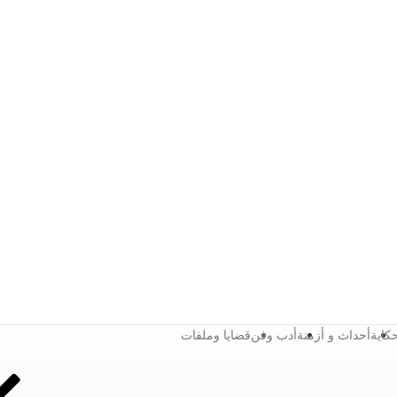
كاية
أحداث و أزمنة
أدب وفن
قضايا وملفات