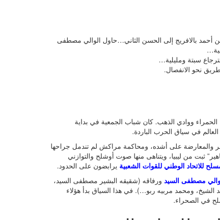
من أحمد بالافريج إلى الحسن الثاني…حاول الوالي مصطفى
بية…
سترجاع سبتة ومليلية…
طريق نحو الانفصال.
الحمراء ووادي الذهب. كان شباب الجمعية في بداية
العالم في سياق الحرب الباردة.
 والمعارضة على أشده، ومحاكمة مراكش لم تندمل جراحها
هير” ثبت من ليبيا، ويتناهى منها صوت أوشلح والتوازني
مسلح للاتحاد الوطني للقوات الشعبية
يرابضون على الحدود.
والي مصطفى السيد
ورفاقه (شقيقه البشير مصطفى السيد،
 الشيخ، ومحمد مربيه ربو…). في هذا السياق بدأ هؤلاء
لح في الصحراء.