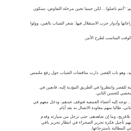
م: “أنتم ناضلوا… لكن حينما تحين مرحلة التفاوض، سنكون
اتها وأدوار حزب الاستقلال فيها. شعر الشباب بالغبن، وولوا
الوقت المناسب لطرح الأمر.
حيد، وهو باب القصر. دارت مناقشات الشباب حول رفع ملتمس
بة للقصر وانتظروا في الطريق المؤدية إليه، قابعين في
لشخصي للحسن الثاني.
هم… توجه إليه أعضاء الجمعية فتوقف عندهم، ودخل معهم في
، طالبا منهم معاودة الاتصال به بعد أيام.
 بلافريج، وما إن شاهدهم، حتى ترجل من سيارته وقدم
هم تأجيل فكرة تحرير الصحراء في انتظار تحرير باقي
ي المطالبة باسترجاعها.