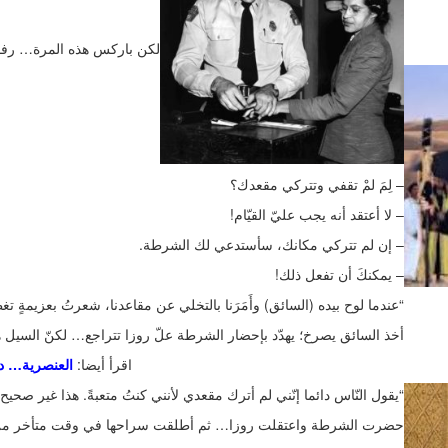
لكن باركس هذه المرة… رفض
– لِمَ لمْ تقفي وتتركي مقعدك؟
– لا أعتقد أنه يجب عليّ القيّام!
– إن لم تتركي مكانك، سأستدعي لك الشرطة.
– يمكنكَ أن تفعل ذلك!
“عندما لوح بيده (السائق) وأَمَرَنا بالتخلي عن مقاعدنا، شعرتُ بعزيمةٍ 
أخذ السائق يصرخ؛ يهدّد بإحضار الشرطة علّ روزا تتراجع… لكنّ السيل هذه
اقرأ أيضا:
‪ العنصرية… داء لا دواء له‬
“يقول النّاس دائما إنّني لم أترك مقعدي لأنني كنتُ متعبةً. هذا غير صحيح
حضرت الشرطة واعتقلت روزا… ثم أطلقت سراحها في وقت متأخر من 