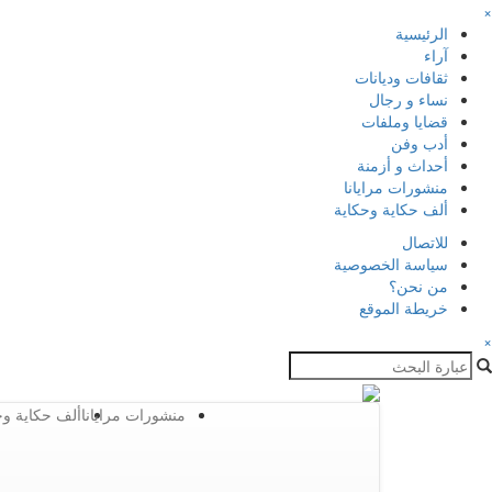
×
الرئيسية
آراء
ثقافات وديانات
نساء و رجال
قضايا وملفات
أدب وفن
أحداث و أزمنة
منشورات مرايانا
ألف حكاية وحكاية
للاتصال
سياسة الخصوصية
من نحن؟
خريطة الموقع
×
منشورات مرايانا
ألف حكاية وح