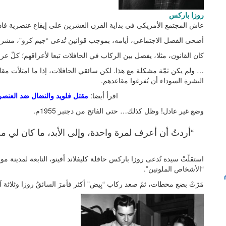
روزا باركس
عاش المجتمع الأمريكي في بداية القرن العشرين على إيقاع عنصرية فاد
أضحى الفصل الاجتماعي، أيامه، بموجب قوانين تُدعى “جيم كرو”، مشرو
كان القانون، مثلا، يفصل بين الركاب في الحافلات تبعا لأعراقهم؛ كلّ
… ولم يكن ثمّة مشكلة مع هذا. لكن سائقي الحافلات، إذا ما امتلأت مقا
البشرة السوداء أن يُفرغوا مقاعدهم.
اقرأ أيضا:
مقتل فلويد والنضال ضد العنصري
وضع غير عادل! وظل كذلك… حتى الفاتح من دجنبر 1955م.
“أردتُ أن أعرف لمرة واحدة، وإلى الأبد، ما كان لي 
استقلّتْ سيدة تُدعى روزا باركس حافلة كليفلاند أفينو، التابعة لمدينة
“الأشخاص الملونين”.
مَرّتْ بضع محطات، ثمّ صعد ركاب “بِيض” أكثر فأمرَ السائقُ روزا وثلاثة