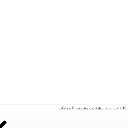
كاية
أحداث و أزمنة
أدب وفن
قضايا وملفات