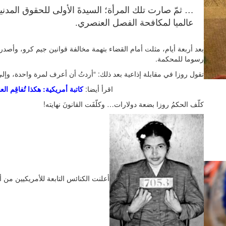
… ثمّ صارت تلك المرأة؛ السيدةَ الأولى للحقوق المدني
عالميا لمكافحة الفصل العنصري.
رسوما للمحكمة.
تقول روزا في مقابلة إذاعية بعد ذلك: “أردتُ أن أعرف لمرة واحدة، وإل
اقرأ أيضا:
كاتبة أمريكية: هكذا تُفاقِم ال
كلّف الحكمُ روزا بضعة دولارات… وكلّفَت القانونَ نهايته!
أعلنت الكنائس التابعة للأمريكيين م