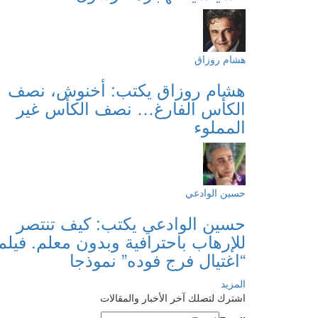
هشام روزاق
هشام روزاق يكتب: أخنوش، نصف
الكأس الفارغ… نصف الكأس غير
المملوء
حسين الوادعي
حسين الوادعي يكتب: كيف تنتصر
للإرهاب باحترافية وبدون معلم. فيلم
“اغتيال فرج فوده” نموذجا
المزيد
اشترك لتصلك آخر الأخبار والمقالات