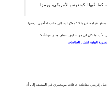
ة كما لقّبها الكونغرس الأمريكي، ورمزا
بعد أربعة أيام، مثلت أمام القضاء بتهمة مخالفة قوانين جيم كرو، وأصدر بحقها غرامة قدرها 10 دولارات، إلى جانب 4 أخرى تدفعها
ى الأبد، ما كان لي من حقوق إنسان وحق مواطَنة”.
عنصرية البيئية انتشار الجائحات
ن أصل إفريقي مقاطعة حافلات مونتغمري في المنطقة إلى أن