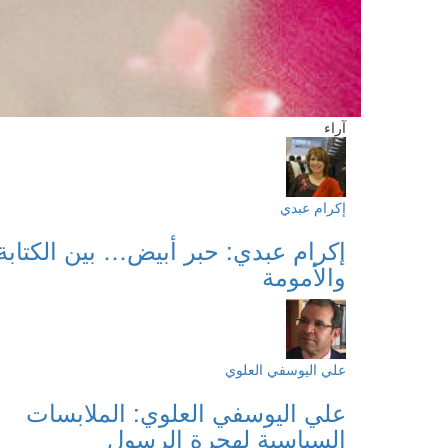
آراء
إكرام عبدي
إكرام عبدي: حبر أبيض… بين الكتابة
والأمومة
علي اليوسفي العلوي
علي اليوسفي العلوي: الملابسات
السياسية لهجرة الرسول