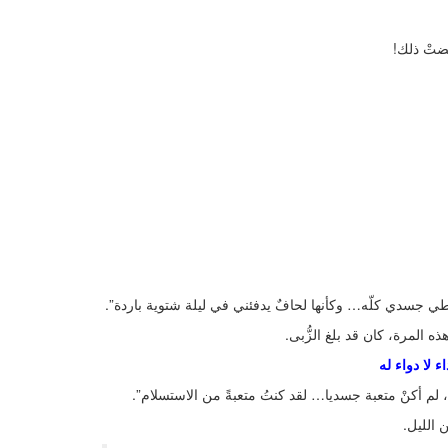
تْ ذلك!
تغطي جسدي كلّه… وكأنها لحافٌ يدفئني في ليلة شتوية باردة”.
 المرة، كان قد بلغ الزُّبى.
، لم أكنْ متعبة جسديا… لقد كنتُ متعبةً من الاستسلام”.
الليل.