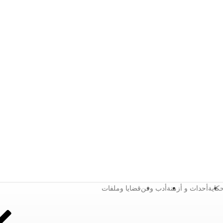
كاية
أحداث و أزمنة
أدب وفن
قضايا وملفات