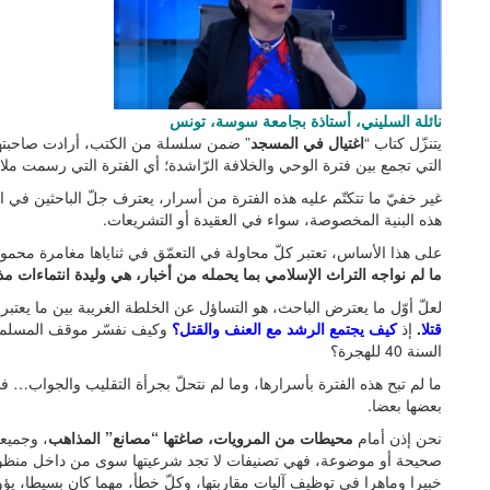
نائلة السليني، أستاذة بجامعة سوسة، تونس
يتنزّل كتاب “
اغتيال في المسجد
” ضمن سلسلة من الكتب، أرادت صاحبتها أ
التي تجمع بين فترة الوحي والخلافة الرّاشدة؛ أي الفترة التي رسمت ملامح
غير خفيّ ما تتكتّم عليه هذه الفترة من أسرار، يعترف جلّ الباحثين في ال
هذه البنية المخصوصة، سواء في العقيدة أو التشريعات.
على هذا الأساس، تعتبر كلّ محاولة في التعمّق في ثناياها مغامرة محمو
ما لم نواجه التراث الإسلامي بما يحمله من أخبار، هي وليدة انتماءات مذه
لعلّ أوّل ما يعترض الباحث، هو التساؤل عن الخلطة الغريبة بين ما يعتب
قتلا
.
إذ
كيف يجتمع الرشد مع العنف والقتل؟
السنة 40 للهجرة؟
ما لم تبح هذه الفترة بأسرارها، وما لم نتحلّ بجرأة التقليب والجواب… 
بعضها بعضا.
نحن إذن أمام
محيطات من المرويات، صاغتها “مصانع” المذاهب
، وجميعه
صحيحة أو موضوعة، فهي تصنيفات لا تجد شرعيتها سوى من داخل منظو
خبيرا وماهرا في توظيف آليات مقاربتها، وكلّ خطأ، مهما كان بسيطا، يؤ