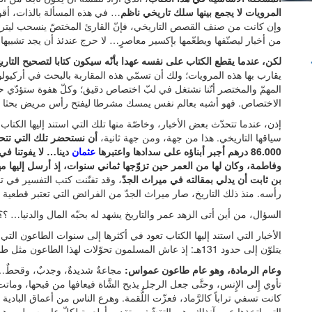
المرويات لا يجمع بينها سلك تاريخي ناظم
… في هذه المسألة بالذات، أقو
وإن كانت من صنف القصص التاريخي، فإنّ القارئ المختصّ ينسحب ليترك 
من أخبار ليصنّفها ويطعّمها بإكسير معاصرٍ… لا حرج عندئذ أن يجد تشبيه
لكن، عندما يقطع الكتاب على نفسه عهدا بأنّه سيكون كتابا لتصحيح التار
يقارب بها هذه المرويات؛ ولك أن تسمّي هذه المقاربة بالبحث في أركيولوج
المهمّ والمختصر أنّنا نشتغل في لبّ اختصاص دقيق؛ وكلّ هفوة ستؤدّي حت
الاختصاص. فهو أشبه بعالم نفس يمسك مشرطا ليفتح رأس مريض بحثا ع
إذن، عندما تتحدّث بعض الأخبار، وخاصّة منها تلك التي استند إليها ال
سياقها التاريخي. هذا من جهة، ومن جهة ثانية،
أن نستحضر تلك التي تتح
86.000 درهم أجبر أبناؤه على سدادها واعتبرها
عثمان
دينا… لا يفوتنا في 
وفاطمة، وكان لها من العمر حين تزوّجها ثماني سنوات، إذ أرسل إليها مهرا مقدّرا بـ 
بن ثابت أن يدلي بمقالته في ميراث الجدّ
، وقد تفنّنت كتب التفسير في ت
رأسه. منذ ذلك التاريخ، صار ميراث الجدّ من الفرائض التي تعتبر قطعية 
السؤال، من أين أتى الزهد عمر والتاريخ يشهد له بحبّه المال والدنيا… ؟؟
يتلوّن إلى حدود 131هـ: إذ عاش المسلمون تحوّلات لهذا الطاعون مثل طاعون الجارف وطاعون الفتيات.
وعام الرمادة، وهو عام طاعون عمواس:
مجاعةٌ شديدةٌ، وجدبٌ، وقحطٌ… 
تأوي إِلى الإِنس، وحتَّى جعل الرجل يذبح الشَّاة فيعافها من قبحها، وماتت ال
كانت تسفي تراباً كالرَّماد، فعزّت اللُّقمة. وهرع الناس من أعماق البادية 
التي اتخذها عمر آنذاك، هي التقشّف وتقديم أطعمة لكلّ عابر سبيل. 