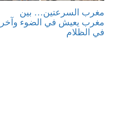
مغرب السرعتين… بين
مغرب يعيش في الضوء وآخر
في الظلام