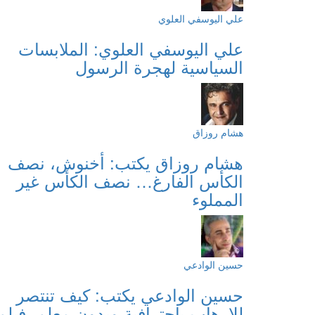
علي اليوسفي العلوي
علي اليوسفي العلوي: الملابسات
السياسية لهجرة الرسول
هشام روزاق
هشام روزاق يكتب: أخنوش، نصف
الكأس الفارغ… نصف الكأس غير
المملوء
حسين الوادعي
حسين الوادعي يكتب: كيف تنتصر
للإرهاب باحترافية وبدون معلم. فيلم