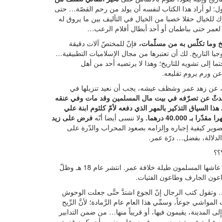
ل: لو أراد هذا الكتاب لنفسه أن يولد من رحم القصّة… حتى
للخيال حقلا خصبا من الخيال في التأليف بين ما يروق له
ا لعمر حتى بباطمان أو أحد أبطال أفلام الرعب…
يخ وما تكلّس به من مسلّمات،
فإنّ للمختصّ آلات دقيقة
يا التاريخ. لك أن تعتبرها من مجال الإسلاميات التطبيقية…
ما إلى تشويه للتاريخ؛ وهذا لا يرتضيه أحد من أهل
ن ورم يروم تقليعه.
كتاب، عن زهد عمر وشظف عيشه، يجب أن نعيد تنزيلها في
دثّ عن تصرّفه في بيت مال المسلمين وقد مات وفي عنقه
هذا السياق التذكير بالمهر الذي دفعه لأمّ كلثوم ابنة علي
40.000 درهما.
ولا ننسى أيضا أنّه
فرض على زيد
صوير كيفية إجباره وإلزامه بصعود المحراب والدّرة على
الدلالة، بفضل… درّة عمر.
؟؟
الأخبار التي استند إليها الكتاب تعود في أكثرها إلى سنوات الطاعون التي عاشها المسلمون طيلة خلافة عمر. انتشر عام 18 هـ وظلّ
وتقول كتب الرجال إنّ الجوع اشتدَّ حتَّى جعلت الوحوش
مواشي جوعاً، وسمِّي هذا العام عام الرَّمادة؛ لأنَّ الرِّيح
إِلى المدينة، يقيمون فيها، أو قريباً منها… من ضمن التدابير
وهي عبارة عن خبز وزيت.. وفرض على نفسه أن يكون قدوة