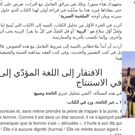
مجهودك هباء منثورا. وتلك هي مزالق التعامل مع التراث، تفرض على الباحث
حتى يتفاداها غيره. هذا ما سأبيّنه في قراءة أولى لهذا الكتاب الذي حاو
سيرته وبيان أوجه “
الملحمة العمرية
“.
آثرت في الجزء الأوّل من تحليل الكتاب، التنبيه إلى الآليات التي تُمنح 
ولعلّ أوّل سلاح هو ”
الريبة
” أو قل الشكّ في كلّ ما يقرأ. الريبة يجب 
وأخرى، وإنّما تكتسب بالدربة والممارسة.
أردت أن أبدأ ملاحظاتي بالتنبيه إلى شروط التعامل مع هذه النصوص، 
بل في كتب التفسير والحديث، وفي كتب الفقه بمذاهبه السنية والشيعي
هما:
· الافتقار إلى اللغة المؤدّي إل
في الاستنتاج
في هذه المسألة، أكتفي بتحليل خبري
النائحة وصبيغ
:
1 ــ خبر النائحة، ورد في الكتاب:
leureuse et, sans même prendre la peine de frapper à la porte, il
 femme. Comme il est dans un état second, il ne s’aperçoit pas
 remarquer que la femme s’est « dénudée », il hurle à son fils qui
! Elle n’a aucune dignité (hurma) ! Elle ne mérite aucun égard »