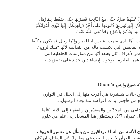
َلَيْهِمْ ضَرْبًا حَتَّى بَلَغَ النَّائِحَةَ فَضَرَبَهَا حَتَّى سَقَطَ خِمَارُهَا،
مْ، إِنَّهَا تُهَرِيقُ دُمُوعَهَا عَلَى أَخْذِ دَرَاهِمِكُمْ، إِنَّهَا تُؤْذِي أَمْوَاتَكُمْ
ِهِ، وَتَأْمُرُ بِالْجَزَعِ وَقَدْ نَهَى اللَّهُ عَنْه”.
ت. أمّا الذي ضرب، فليس ابنا لعمر وإنّما رجل قد يكون مكلّفا
أة المحصن التي تكتسب هالة من القداسة لأنّها “ملك لزوج”.
مر لأعراف كان يعتقد أنّها من ممارسات الجاهلية التي
 عمر الملتزمة بوجوب إرساء دين جديد على نقيض ديانة
من حالات هستيرية هي أقرب منها إلى الخلل في التوازن
ر نابع من هاجس بدأت أعراضه منذ وفاة الرسول…
امى من المحدّثين والمفسّرين والفقهاء إلى الآية: “فأما
الذينَ في قلوبِهِم زيغٌ فيتبعون ما تَشابَهَ منهُ ابتغاءَ الفِتنةِ وابتغاءَ تأْويله”، آل عمران 3/7. وسيتطوّر هذا المشغل إلى علم من علوم
ن الأئمة من السلف يعاقبون من يسأل عن تفسير الحروف
ه القرآن لا يجوز البحث في معانيها)؛ لأن السائل، إن كان