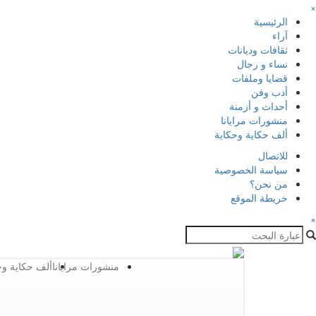
×
الرئيسية
آراء
ثقافات وديانات
نساء و رجال
قضايا وملفات
أدب وفن
أحداث و أزمنة
منشورات مرايانا
ألف حكاية وحكاية
للاتصال
سياسة الخصوصية
من نحن؟
خريطة الموقع
×
منشورات مرايانا
ألف حكاية وح