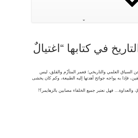
ريخ في كتابها “اغتيالٌ
ن السياق العلمي والتاريخي؛ فعمر المتأزّم والقلق، ليس
ين، فإذا به يواجه جوائح أهدتها إليه الطبيعة، وكم كان يخشى
مّ، والعداوة… فهل نعتبر جميع الخلفاء مصابين بالزهايمر؟!