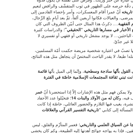
 في دقّة حرصه على الظهور في ثوب المتقشّف والرافض لنعيم
اريخه
أنّ عمرا أقام المعسكرات، وأمر بإحصاء القادمين إلى
 والعيالات فكانوا أربعين ألفاً، ثمَّ بعد أيامٍ بلغ الرِّجال،
 الفقهية
…. ذكرتُ هذا المثال حتى أبيّن الظروف التي كان
الأخبار في مسارها التاريخي “الحقيقي”
؛ والدراسات كثيرة
لباحثين… لا يوجد مشغل تاريخي أو فقهي أو تفسيري لا
 غير جدّيّ.
ا تصبّ في اعتباره شخصية مريضة حكمت أمّة المسلمين،
! طبعا، لا يقدر الباحث المختصّ أن يتجاهل مثل هذه النتائج،
ى القول بأنّها ساذجة وسطحية
، وإنّما إلى الميل بأنّها
قائمة
ت تبني ثقافة المجتمعات الإسلامية خاصّة في الفترة
 ولا يمكن فهم مثل هذه الإشارات إلاّ إذا استحضرنا أنّ
عمر
 فيه، و
كان له من الأولاد والبنات 14
؛ فتخيّلوا عدد الأحفاد
تشرة، يغيب فيها التلازم والحضور العائلي، خاصّة إذا كانت
لمسألة إلى كتابي
“تاريخية التفسير القرآني والعلاقات
جا عن السياق العلمي والتاريخي
؛ فعمر المتأزّم والقلق، ليس
ين، فإذا به يواجه جوائح أهدتها إليه الطبيعة، وكم كان يخشى