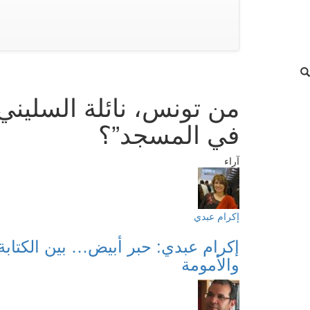
من تونس، نائلة السليني 
في المسجد”؟
آراء
إكرام عبدي
إكرام عبدي: حبر أبيض… بين الكتابة
والأمومة