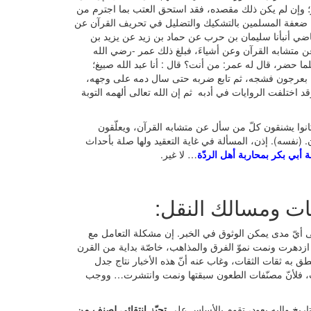
زير؛ وإن لم يكن ذلك مقصده، فقد استحق العتب بما اجترم من
وا ضعفة المسلمين بالتشكيك والتضليل في تحريف القرآن عن
قاضي أنبأنا سليمان بن حرب عن حماد بن زيد عن يزيد بن
متشابه القرآن وعن أشياءَ، فبلغ ذلك عمر -رضي الله
 حضر، قال له عمر: من أنت؟ قال : أنا عبد الله صبيغ؛
سه بعرجون فشجه، ثم تابع ضربه حتى سال دمه على وجهه،
 اختلفت الروايات في أدبه ثم إن الله تعالى ألهمه التوبة
انوا يشنقون كلّ من سأل عن متشابه القرآن، ويعلّقون
(نفسه). إذن، المسألة في غاية التعقيد ولها صلة بأحداث
ة أبي بكر بمحاربة أهل الردّة
… لا غير.
ات ومسالك النقل:
يّ مدى يمكن الوثوق في الخبر. إن مشكلة التعامل مع
 ازدهرت ونمت نموّ الفرق والمذاهب، خاصّة بداية من القرن
طق به ثقات الثقات، وغاب عنه أنّ هذه الأخبار نتاج جدل
ب، فلأنّ مصنّفات الطعون سبقتها ونمت وانتشرت… ووجب
لتاريخ وإليه يعود، تقوم بالأساس على
تحيّز انتقائي لصنف من