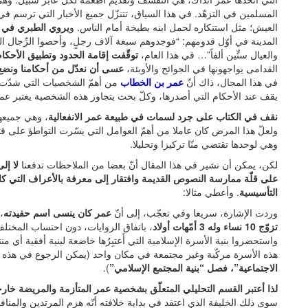
المسلمين في التزهّد. في هذا السياق، تتنزّل جميع الأخبار التي ترسم
العيش؛ مثل استنكاره لحمل ابنه بطيخة أمام الناس. و
يروي الطبري في ت
المدينة في أوّل قدومهم: “فوجدوهم سبعة آلاف رجلٍ، وأحصوا الرِّجال المرضى،
والعيال ستِّين ألفاً”… في هذا العام،
توقّفت إقامة الحدود وتطبيق الأحكام
القدامى يواجهونها في الجوائح والأوبئة،
عسى أن نعدّل من أحكامنا ونضع 
في هذا المجال، ذاك أنّ
عمر بن الخطاب
من أهمّ الشخصيات التي شدّت ا
يقف عند الأحكام التي أصدرها، وكلّ بحث يتجاوز هذه الشخصية يعتبر عملا
نقف في الكتاب على جرد لسمات في طبيعة عمر الانفعالية
، وهي جميعه
ولعلّ هذا المرض كان عاملا من أهمّ العوامل التي يسّرت التواطؤ على قتله
وهي لوحدها تقتضي منّا تركيزا وتحليلا.
لكن، يمكن أن نشير في هذا المقال أنّ بعضا من الملاحظات تدفعنا
لا إل
على قلّة ممارسة النصوص القديمة وافتقار إلى معرفة بالأعراف التي كان
التأسيسية
. وأعطي مثالا:
وردت الإشارة، سريعا وفي تعجّب، إلى أنّ
عمر كان ينسى اسم حفيدته
،
تزوّج 10 نساء وله 3 أمّهات أولاد
، باتفاق الروايات، دون احتساب المختلف
واستحضروا بنية الأسرة الإسلامية التي أَعتبِرُها خاضعة لبنية أفقية أي من
هذه الأسرة مركّبة وغير مجتمعة في مكان واحد (يمكن الرجوع في هذه ا
الاجتماعية”، فصل “بنية المجتمع الإسلامي”
).
لذا أعتبر القسم التحليلي المتعلّق بشخصية عمر المتأزمة والمريضة خار
سوى ذلك الخليفة الذي اعتقد في بداية خلافته أنّه هزم المرتدين والمنافق