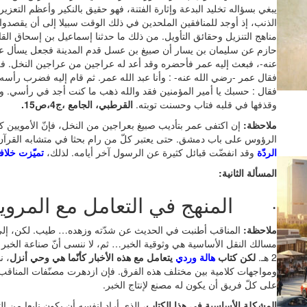
يبغي بسؤاله تخليد البدعة وإثارة الفتنة، فهو حقيق بالنكير وأعظم التع
الذنب، إذ أوجد للمنافقين الملحدين في ذلك الوقت سبيلا إلى أن يقصد
مناهج التنزيل وحقائق التأويل. من ذلك ما حدثنا إسماعيل بن إسحاق ال
حازم عن سليمان بن يسار أن صبيغ بن عسل قدم المدينة فجعل يسأل عن 
عنه-، فبعث إليه عمر فأحضره وقد أعد له عراجين من عراجين النخل. فلما
فقال عمر -رضي الله عنه- : وأنا عبد الله عمر. ثم قام إليه فضرب رأ
فقال : حسبك يا أمير المؤمنين فقد والله ذهب ما كنت أجد في رأسي. وقد
وقذفها في قلبه فتاب وحسنت توبته.
القرطبي، الجامع ،ج4،ص15.
ملاحظة:
إن اكتفى عمر بتأديب صبيغ بعراجين من النخل، فإنّ الأمويين ك
الرؤوس على باب دمشق. حتى يعتبر كلّ من رام بحثا في متشابه القرآن. 
الردّة
وقد انفضّت قبائل كثيرة عن الرسول آخر أيامه. لذلك،
تميّزت خلاف
المسألة الثانية:
· المنهج في التعامل مع المروي
ملاحظة:
المناقب أطنبت في الحديث عن شدّته وزهده… طيب. لكن، إلى أ
مسالك النقل الأساسية هي وثوقية الخبر… ثم، لا ننسى أنّ صناعة الخبر
2 هـ.
لكن كتاب
هالة وردي
يتعامل مع هذه الأخبار كأنّما هي وحي أنزل
، ن
ومواجهات كلامية بين مختلف هذه الفرق. فإن ازدهرت مصنّفات المناق
على كلّ فريق أن يكون له مصنع لإنتاج الخبر.
المشكلة الأساسية في هذا الكتاب
، الذي أراد لنفسه أن يكون نابعا من ا