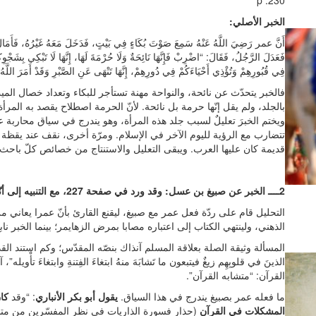
p :230
الخبر الأصلي:
أَنَّ عمر رَضِيَ اللَّهُ عَنْهُ سَمِعَ صَوْتَ بُكَاءٍ فِي بَيْتٍ، فَدَخَلَ مَعَهُ غَيْرُهُ، فَأَمَالَ ع
فَعَدَلَ الرَّجُلُ، فَقَالَ: “اضْرِبْ فَإِنَّهَا نَائِحَةٌ وَلَا حُرْمَةَ لَهَا، إِنَّهَا لَا تَبْكِي بِشَجْوِكُ
فِي قُبُورِهِمْ وَتُؤْذِي أَحْيَاءَكُمْ فِي دُورِهِمْ، إِنَّهَا تَنْهَى عَنِ الصَّبْرِ وَقَدْ أَمَرَ اللَّهُ ب
فالخبر يتحدّث عن نائحة، والنواحة مهنة تستأجر للبكاء وتعداد خصال المي
بالجلد، ولم يقل إنّها حرمة بل نائحة. لأنّ الحرمة اصطلاح يقصد به المر
ويختم الخبرَ تعليلٌ لسبب جلد هذه المرأة، وهو يندرج في سياق محاربة ع
تتضارب مع الرؤية لليوم الآخر في الإسلام. ومرّة أخرى، نقف عند يقظة
قديمة كان عليها العرب. ويبقى التعليل والاستنتاج من خصائص كلّ باحث.
2ــــ الخبر عن صبيغ بن عسل: وقد ورد في صفحة 227، مع التنبيه إلى أنّه صبيغ وليس Dhabî‘a.
التحليل قام على ردّة فعل عمر مع صبيغ، ليقنع القارئ بأنّ عمرا يعاني 
الذهني، ولينتهي الكتاب إلى اعتباره مصابا بمرض الزهايمر؛ بينما الخب
المسألة وثيقة الصلة بعلاقة المسلم آنذاك بنصّه المقدّس؛ وكم استند القد
القرآن: “متشابه القرآن”.
ما فعله عمر بصبيغ يندرج في هذا السياق.
يقول أبو بكر الأنباري
: “وقد
كا
المشكلات في القرآن
(حذار فسورة الذاريات في نظر المفسّرين من متشاب