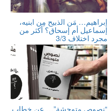
إبراهيم… مَن الذبيح مِن ابنيه،
إسماعيل أم إسحاق؟ أكثر من
مجرد اختلاف 3/3
“نصوص متوحشة”… عن خطاب