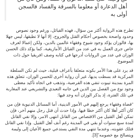
أهل الدعارة أو معلوما بالسرقة والفساد فالسجن
أولى به
تطرح هذه الرواية أكثر من سؤال، فهذه القبائل، ورغم وجود نصوص
وحدود واضحة بخصوص أحكام القتل والجروح، إلا أنها لا تطبقها، ليس جهلا
بها، فالوزان يؤكد وجود شيوخ وفقهاء عالمين بالدين، ولكن إعمالا لعرف
خاص جرى العمل به في عدد من القبائل الأمازيغية، كما يؤكد ذلك الحسن
الوزان في عدد من الروايات أدرجها في كتابه وصف افريقيا حول ذات
الموضوع.
قد يرد على هذا الأمر بكونه متعلقا بأعراف قبلية، حيث لم تكن السلطة
المركزية قد بسطت يديها، غير أن رواية أخرى للحسن الوزان، تتعلق هذه
المرة بمدينة تيبوت تنفي هذه الفرضية، وتذهب في اتجاه تأكيد معطى
وجود نوع من الفصل بين الدين في جانبه التعبدي والتشريعي عند المغاربة
في تلك الفترة، إذ يذكر الوزان أنه وجد فيها:
“قضاة وفقهاء يرجع إليهم في الأمور الدينية، أما المسائل الدنيوية فإن من
كان أكثر أهلا كان أكثر حظا فيها، وإذا حدث أن قتل رجل منهم آخر، فإن
تمكن أهل القتيل من الاقتصاص من القاتل انتهى الامر، وإلا نفي القاتل
لمدة سبع سنوات أو بقي في المدينة رغم أنف أهل القتيل. وإذا نفي القاتل
فتلك عقوبته، وعندما تنتهي مدة النفي يستدعي جميع الأعيان إلى وليمة
ويتصالح مع خصومه”[3].