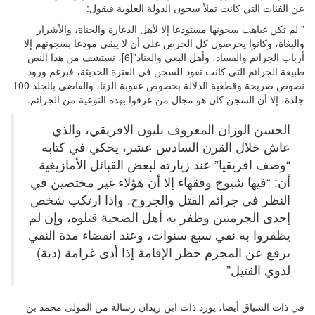
عن الفئات التي كانت تملأ سجون الدولة العلوية فيقول:
” لم تكن غياهب سجونها مستودعا إلا لأهل الدعارة والجناة، والأشرار
والبغاة، وكانوا يحرصون كل الحرص على أن لا يبقى مودعا بسجونهم إلا
أرباب الجرائم والفساد، وأهل البغي والعناد”[6]، نستشف من هذا النص
طبيعة الجرائم التي كانت تقود للسجن في الفترة الحديثة، فبرغم ورود
نصوص صريحة وقطعية الدلالة بخصوص عقوبة الزنا، والقاضي بالجلد 100
جلدة، إلا أن السجن كان هو مجال من عرفوا بهذه النوعية من الجرائم.
الحسن الوزان المعروف بليون الافريقي، والذي
عاش خلال القرن السادس عشر، يحكي في كتابه
“وصف افريقيا” عند زيارته لبعض القبائل الأمازيغية
أن: “فيها شيوخ وفقهاء إلا أن هؤلاء غير مختصين في
النظر في جرائم القتل والجروح. وإذا ارتكب شخص
إحدى الجرمتين وظفر به أهل الضحية قتلوه، وإن لم
يظفروا به نفي سبع سنوات، وعند انقضاء مدة النفي
يرفع عن المجرم حظر الإقامة إذا أدى غرامة (دية)
لذوي القتيل”
في ذات السياق أيضا، يورد ذات ابن زيدان رسالة من المولى محمد بن