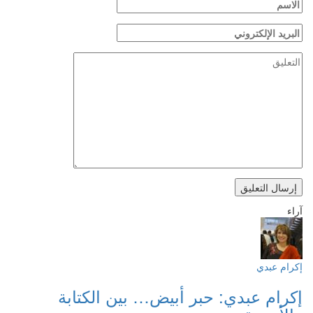
آراء
إكرام عبدي
إكرام عبدي: حبر أبيض… بين الكتابة