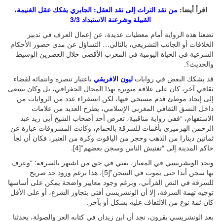
اقرأ أيضا:
من نقد التراث إلى نقد العقل: الجابري يفكك عقل الغنيمة،
القبيلة وشرعنة الاستبداد 3/3
تضعنا هذه الرواية أمام معطيات عديدة، عن إعمال العرف في تدبير
الخلافات أو الجانب التشريعي، بالتالي… التساؤل عن مدى حضور الأحكام
الشرعية في الحياة اليومية في المغرب الأقصى خلال العصرين الوسيط
والحديث؟.
قد يشكك البعض في روايات
ليون الافريقي
باعتبار تنصره وانتمائه لفضاء
ثقافي آخر، كان على علاقة متوترة بهذا المجال الجغرافي، بل وكان يسعى
إلى إيجاد موطئ قدم مسيحي فيها، لكن استقراء عدد من الروايات من
داخل النسق الثقافي المغربي الإسلامي، يطرح العديد من علامات
الاستفهام، “ففي رواية مناقبية، تعرض أحد أصحاب الشيخ أبي زيد عبد
الرحمن الهزميري بأغمات للسرقة بالحمام، وكانت المسروقات عبارة عن
ثمانين دينارا من الذهب وحجر من الياقوت وكرة من العنبر، فكان أن لجأ
حاكم المدينة إلى “تفتيش الناس وسجن بعضهم”[4].
ونجد الونشريسي في المعيار، يفتي في حق من اشتهر بالسرقة: “وعرف
بها سجن أبدا حتى يموت في السجن”[5]، هذا برغم ورود حد صريح
للسرقة في النص القرآني، وبرغم وجود معايير واضحة يمكن على أساسها
توجيه تهمة السرقة، إلا أن الونشريسي أفتى بتجاوز الشرع، أو على الأقل
كان ثمة نوع من الالتفاف عليه بشكل أو بآخر.
بعد الونشريسي بقرون، نجد أن ابن زيدان في كتابه العز والصولة، يحدثنا