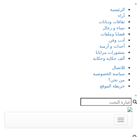
×
الرئيسية
آراء
ثقافات وديانات
نساء و رجال
قضايا وملفات
أدب وفن
أحداث و أزمنة
منشورات مرايانا
ألف حكاية وحكاية
للاتصال
سياسة الخصوصية
من نحن؟
خريطة الموقع
×
Toggle
navigation