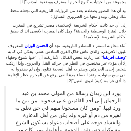
مجموعة من الحيثيات، كنوع الجرم المقترف ووضعية المذنب”[1].
بيد أن هذا التصور يصطدم بعدد من الروايات التاريخية التي تجعله محط
شك ونظر، ويبدو معها من الضروري التساؤل:
إلى أي حد كانت أحكام الشريعة الإسلامية، مصدر تشريع في المغرب
خلال الفترة الوسيطية والحديثة؟ وهل كان المغرب الأقصى آنذاك يطبق
أحكام الشريعة الإسلامية؟.
أثناء محاولة استقراء المصادر التاريخية، نجد أن
الحسن الوزان
المعروف
بليون الافريقي، والذي عاش خلال القرن السادس عشر، يحكي في كتابه
“
وصف افريقيا
” عند زيارته لبعض القبائل الأمازيغية أن: “فيها شيوخ وفقهاء
إلا أن هؤلاء غير مختصين في النظر في جرائم القتل والجروح. وإذا ارتكب
شخص إحدى الجرمتين وظفر به أهل الضحية قتلوه، وإن لم يظفروا به
نفي سبع سنوات، وعند انقضاء مدة النفي يرفع عن المجرم حظر الإقامة
إذا أدى غرامة (دية) لذوي القتيل”[2].
يورد ابن زيدان رسالة من المولى محمد بن عبد
الرحمان إلى أحد القائمين على سجونه من بين ما
ورد فيها: “ومن كان مسجونا منهم في حق تعلق به
لغيره من دم أو غيره ولم يكن من أهل الدعارة
والفساد فوجه على أصحاب دعواه يسلكون الشرع
مع وكيله حتى تقف الدعوى وأعلمنا، ومن كان من