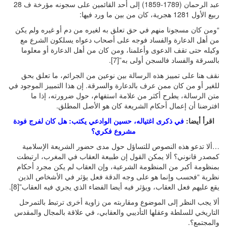
عبد الرحمان (1789-1859) إلى أحد القائمين على سجونه مؤرخة ف 28
ربيع الأول 1281 هجرية، كان من بين ما ورد فيها:
“ومن كان مسجونا منهم في حق تعلق به لغيره من دم أو غيره ولم يكن
من أهل الدعارة والفساد فوجه على أصحاب دعواه يسلكون الشرع مع
وكيله حتى تقف الدعوى وأعلمنا، ومن كان من أهل الدعارة أو معلوما
بالسرقة والفساد فالسجن أولى به”[7].
نقف هنا على تمييز هذه الرسالة بين نوعين من الجرائم، ما تعلق بحق
للغير أو من كان ممن عرف بالدعارة والسرقة. إن هذا التمييز الموجود في
متن الرسالة، يطرح أكثر من علامة استفهام، حول ضرورته، إذا ما
افترضنا أن إعمال أحكام الشريعة كان هو الأصل المطلق.
اقرأ أيضا:
في ذكرى اغتياله، حسين الوادعي يكتب: هل كان لفرج فودة
مشروع فكري؟
…ألا تدعو هذه النصوص للتساؤل حول مدى حضور الشريعة الإسلامية
كمصدر قانوني؟ ألا يمكن القول إن طبيعة العقاب في المغرب، ارتبطت
بمنظومة أكبر من المنظومة الشرعية، وإن العقاب لم يكن مجرد أحكام
نظرية “فحسب وإنما هو على وجه الدقة فعل يؤثر في الأشخاص الذين
يقع عليهم فعل العقاب، ويؤثر فيه أيضا الفضاء الذي يجري فيه العقاب”[8].
ألا يجب النظر إلى الموضوع ومقاربته من زاوية أخرى ترتبط بالتمرحل
التاريخي للسلطة وعقلها التأديبي والعقابي، في علاقة بالمجال والمقدس
والمجتمع؟.