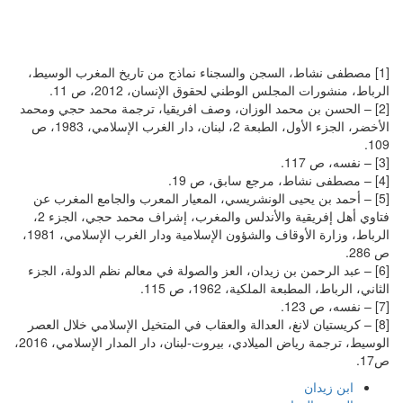
[1] مصطفى نشاط، السجن والسجناء نماذج من تاريخ المغرب الوسيط،
الرباط، منشورات المجلس الوطني لحقوق الإنسان، 2012، ص 11.
[2] – الحسن بن محمد الوزان، وصف افريقيا، ترجمة محمد حجي ومحمد
الأخضر، الجزء الأول، الطبعة 2، لبنان، دار الغرب الإسلامي، 1983، ص
109.
[3] – نفسه، ص 117.
[4] – مصطفى نشاط، مرجع سابق، ص 19.
[5] – أحمد بن يحيى الونشريسي، المعيار المعرب والجامع المغرب عن
فتاوي أهل إفريقية والأندلس والمغرب، إشراف محمد حجي، الجزء 2،
الرباط، وزارة الأوقاف والشؤون الإسلامية ودار الغرب الإسلامي، 1981،
ص 286.
[6] – عبد الرحمن بن زيدان، العز والصولة في معالم نظم الدولة، الجزء
الثاني، الرباط، المطبعة الملكية، 1962، ص 115.
[7] – نفسه، ص 123.
[8] – كريستيان لانغ، العدالة والعقاب في المتخيل الإسلامي خلال العصر
الوسيط، ترجمة رياض الميلادي، بيروت-لبنان، دار المدار الإسلامي، 2016،
ص17.
ابن زيدان