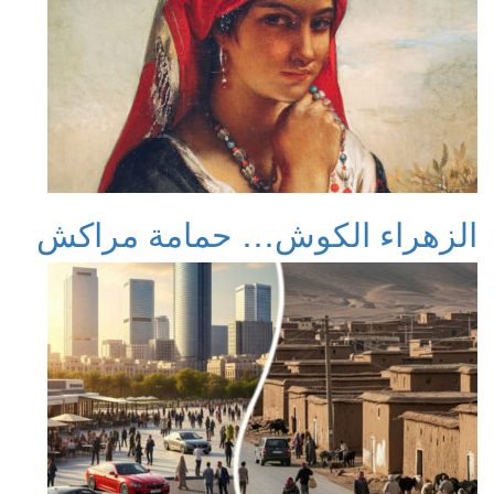
الزهراء الكوش… حمامة مراكش