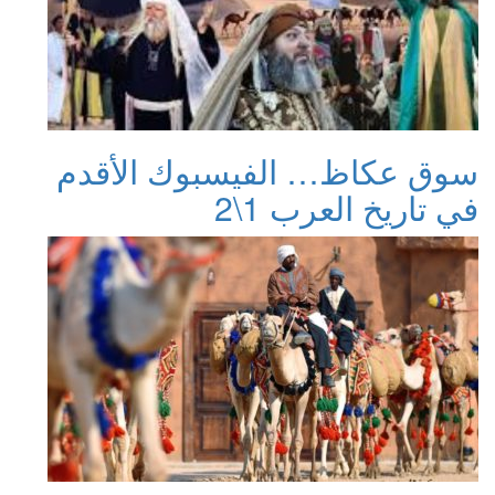
سوق عكاظ… الفيسبوك الأقدم
في تاريخ العرب 1\2