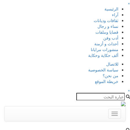
×
الرئيسية
آراء
ثقافات وديانات
نساء و رجال
قضايا وملفات
أدب وفن
أحداث و أزمنة
منشورات مرايانا
ألف حكاية وحكاية
للاتصال
سياسة الخصوصية
من نحن؟
خريطة الموقع
×
Toggle
navigation