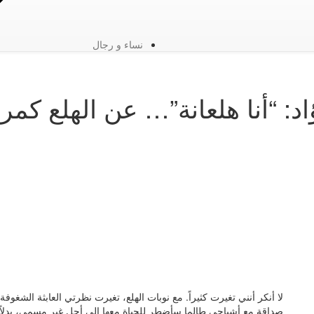
نساء و رجال
د: “أنا هلعانة”… عن الهلع ك
لا أنكر أنني تغيرت كثيراً. مع نوبات الهلع، تغيرت نظرتي العابثة الشغوفة
صداقة مع أشباحي طالما سأضطر للحياة معها إلى أجل غير مسمى، بدلاً م