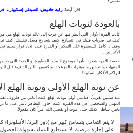
نفسي؟
اقرأ أيضا:
زكية حادوش: الصيدلي إسكوبار… في ال
بالعودة لنوبات الهلع
كانت المرة الأولي التي أنظر فيها عن قرب إلى عالم نوبات الهلع هي من 
كيف تبدأ ضربات قلبك في التسارع. كيف يتسارع معدل تنفسك. كيف تبرد أ
وفقدان كامل للسيطرة على التفكير أو القدرة على اتخاذ قرار سليم ف
الأعراض…
حقيقة الأمر، شعرت بأن الموضوع لا يبدو بالخطورة أو الجدية التي يقدمها
المنبهات والتدخين والمؤثرات المزعجة، ويكتفون باللبن الدافء قبل النوم
لتراكم الأفكار السلبية؟
عن نوبة الهلع الأولى ونوبة الهلع ا
منذ سنتين تقريباً، أصابتني أولى نوبات الهلع. كنت أعاني من ظروف نفس
المهني والشخصي. في هذه الفترة، كنت أحاول التظاهر بأنني على ما يرام
بخير، سأظل كذلك حتى أموت أو يقضي الله أمراً كان مفعولاً.
لا يتم التعامل بتسامح كبير مع (دور البرد/ الأنفلونز
على إجازة مرضية. لا تستطيع النساء بسهولة الحصول 