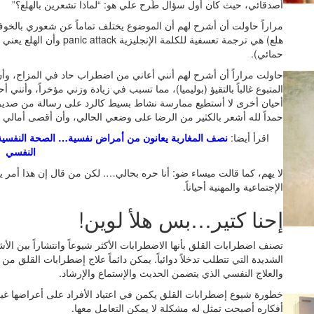
أصدقائي، حيث كان أول سؤال طُرح علي هو: “لماذا تشعرين بالهلع؟”
مراراً حاولت أن أشرح لهم أن الموضوع يختلف تماماً عن شعوري بالخوف م
هلع) هي ترجمة تعسفية للكلم
حمائي).
حاولت مراراً أن أشرح لهم أنني أعاني من اضطراب حاد في المزاج، و
المتبوع غالباً بالتقيؤ (بوليميا)، مما تسبب في زيادة وزني مؤخراً، وأنني
أحيان أخرى لا أستطيع ممارسة نشاط بسيط كالرد على رسالة من صديق
حمداً لله أشعر بالكثير من الرضا على وضعي الحالي، وأن أقصى أمالي في
اقرأ أيضا:
نصف المغاربة يعانون من أمراض نفسية… الصحة النفسية
النفسي
لا يهم، كما قالت ميساء ضو: أنا حره بحالي…. لكن من قال إن هذا أمر 
الإجتماعية والمهنية أحياناً.
إحنا كتير…بس هلأ لوين!
تصنف اضطرابات القلق بأنها الاضطرابات الأكثر شيوعاً وانتشاراً بين الأش
الشديدة التي تتطلب تدخلاً دوائياً. يمكن دائماً علاج إضطرابات القلق م
والعلاج النفسي الذي يتضمن الحديث والإستماع والإرشاد.
خطورة شيوع إضطرابات القلق يكمن في اعتياد الأفراد على أعراضها غير
أفكاره أصبحت تمثل له مشكلة لا يمكن التعامل معها.