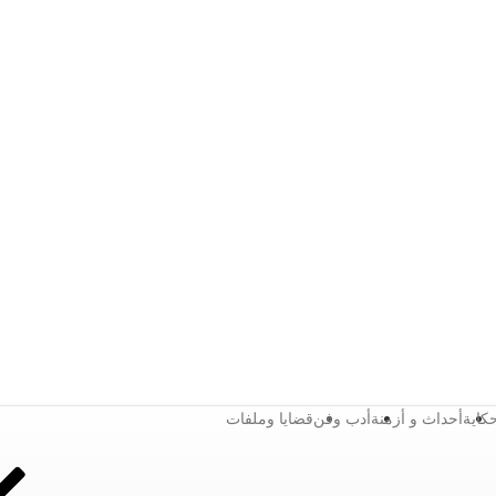
كاية
أحداث و أزمنة
أدب وفن
قضايا وملفات