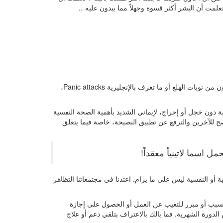
 تعلمت أن البشر أكثر قسوة وجهلاً مما يبدون عليه…
عندما أضافني صديقي لمجموعة سرية خاصة بدعم الأشخاص الذين يعانون من نوبات الهلع أو ما تعرف بالإنجليزية Panic attacks،
 دون خجل أو إحراج، لإيماني الشديد بأهمية الصحة النفسية
ح للآخرين والترفع عن تطبيق النصيحة، خاصة فيما يتعلق
اسما لاتينياً معقداً!
ية أو النفسية ليس على ما يرام. اعتدنا في مجتمعاتنا التظاهر
ا) كسبب أو مبرر للتغيب عن العمل أو الحصول على إجازة
دورة الشهرية. فما بالك بالاعتراف بتلقي دعم أو علاج