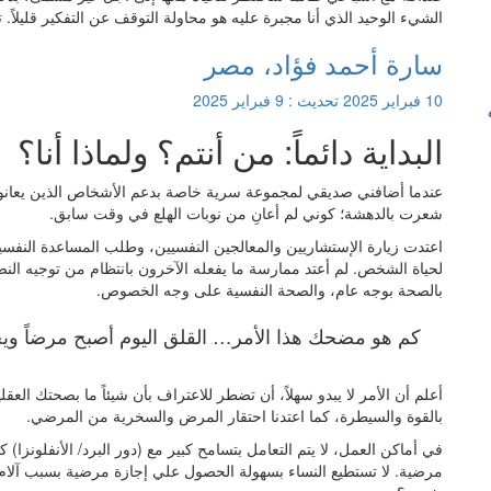
الشيء الوحيد الذي أنا مجبرة عليه هو محاولة التوقف عن التفكير قليلاً.
سارة أحمد فؤاد، مصر
10 فبراير 2025
تحديث :
9 فبراير 2025
البداية دائماً: من أنتم؟ ولماذا أنا؟
شعرت بالدهشة؛ كوني لم أعانِ من نوبات الهلع في وقت سابق.
اعتدت زيارة الإستشاريين والمعالجين النفسيين، وطلب المساعدة النفسية
لحياة الشخص. لم أعتد ممارسة ما يفعله الآخرون بانتظام من توجيه النص
بالصحة بوجه عام، والصحة النفسية على وجه الخصوص.
كم هو مضحك هذا الأمر… القلق اليوم أصبح مرضاً ويحمل 
أعلم أن الأمر لا يبدو سهلاً، أن تضطر للاعتراف بأن شيئاً ما بصحتك العقل
بالقوة والسيطرة، كما اعتدنا احتقار المرض والسخرية من المرضي.
في أماكن العمل، لا يتم التعامل بتسامح كبير مع (دور البرد/ الأنفلونز
مرضية. لا تستطيع النساء بسهولة الحصول علي إجازة مرضية بسبب آلام ال