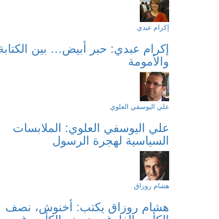
إكرام عبدي
إكرام عبدي: حبر أبيض… بين الكتابة
والأمومة
علي اليوسفي العلوي
علي اليوسفي العلوي: الملابسات
السياسية لهجرة الرسول
هشام روزاق
هشام روزاق يكتب: أخنوش، نصف
الكأس الفارغ… نصف الكأس غير