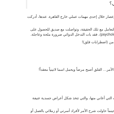
ي؟
ة كالإعصار خلال إحدى مهمات عملي خارج القاهرة. عندها، أدركت
ت التعامل مع تلك الحقيقة، وتواصلت مع صديق للحصول على
ني من (اضطرابات قلق)!
مر… القلق أصبح مرضاً ويحمل اسما لاتينياً معقداً!
 التي أعاني منها، والتي تتخذ شكل أعراض جسدية عنيفة
ينماً حاولت شرح الأمر لأفراد أسرتي أو زملائي بالعمل أو