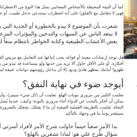
كما أن البيئة المحيطة بالأشخاص المصابين بمثل هذا النوع من الاضطراب
فهي لا تتعامل مع (القلق) على أنه اضطراب يستدعي تدخل طبيب، أو ح
شعرت بأن الموضوع لا يبدو بالخطورة أو الجدية التي ي
لا يبتعد الناس عن المنبهات والتدخين والمؤثرات المزعج
بعض الأعشاب الطبيعية وكتابة الخواطر بانتظام منعاً لت
هل توجد إرشادات معينة أو قواعد يجب إتباعها عند التعامل مع مريض ا
أفكاره، أو على الأقل حاول ألا تزيد من حدتها ولو بمساعدة قد تبدو من 
ظهروا أمامك بمظهر هادئ وديع، إلا أن بداخل رؤوسهم دوامات عنيفة لي
أيوجد ضوء في نهاية النفق؟
تعلمت الكثير من مروري بنوبات الهلع. تعلمت أن (كل شيء سيمر)، وأن ا
يمكن أن أفكر بالبحث عن الدواء أثناء مروري بالنوبة؛ وكيف، عندما يُش
النجاة. تعلمت بالطريقة العملية الصعبة أن ما لا يقتلك، يجعلك بالضرورة
سينفجر يوماً ما في وجهك بالتأكيد.
بدا الأمر صعباً حينماً حاولت شرح الأمر لأفراد أسرتي
سؤال طُرح علي هو: لماذا تشعرين بالهلع؟