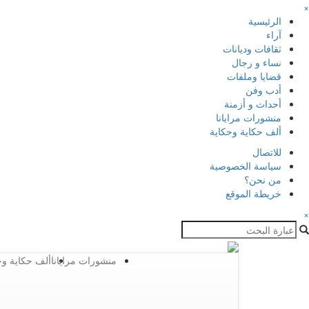
×
الرئيسية
آراء
ثقافات وديانات
نساء و رجال
قضايا وملفات
أدب وفن
أحداث و أزمنة
منشورات مرايانا
ألف حكاية وحكاية
للاتصال
سياسة الخصوصية
من نحن؟
خريطة الموقع
×
منشورات مرايانا
ألف حكاية وح