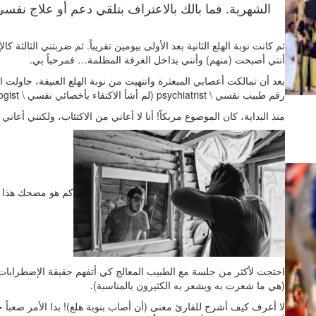
الشهرية. فما بالك بالاعتراف بتلقي دعم أو علاج نفس
ثم كانت نوبة الهلع الثانية بعد الأولى بيومين تقريباً. ثم ضربتني الثالث
أنني أصبحت (منهم) وأنني بداخل الغرفة المظلمة… فمرحباً بي.
بعد أن تمالكت أعصابي المبعثرة وانتهيت من نوبة الهلع العنيفة، حاول
رقم طبيب نفسي \ psychiatrist (لم أشأ الاكتفاء بأخصائي نفسي \ psychologist)، فقد بات التدخل الدوائي ضرورة ملحة وعاجلة.
منذ البداية، كان الموضوع مربكاً! أنا لا أعاني من الاكتئاب، ولكنني أعا
كم هو مضحك هذا الأ
احتجت لأكثر من جلسة مع الطبيب المعالج كي أتفهم حقيقة الإضطرابات
(هي ما شعرت به ويشعر به الكثيرون بالمناسبة).
لا أعرف كيف أشرح للقارئ معنى (أن أصاب بنوبة هلع)! بدا الأمر صعباً ح