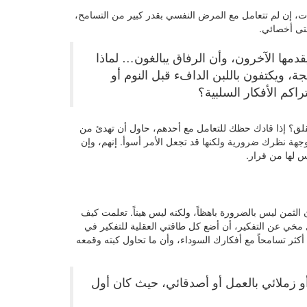
ات، إن لم تتعامل مع المرض النفسي بقدر كبير من التسامح،
تى أخصائي.
قدمها الآخرون، وأن الرفاق يبالغون… لماذا
ة، ويكتفون باللبن الدافء قبل النوم أو
راكم الأفكار السلبية؟
لقلق؟ إذا قادك حظك للتعامل مع أحدهم، حاول أن تهدئ من
وجهة نظرك ضرورية ولكنها قد تجعل الأمر أسوأ. إنهم، وإن
س لها من قرار.
لثمن ليس بالضرورة باهظاً، ولكنه ليس هيناً. تعلمت كيف
ل مخي عن التفكير، أن أضع كل طاقتي العقلية للتفكير في
 أكثر تسامحاً مع أفكارك السوداء، وأن ما تحاول كبته وقمعه
 أو زملائي بالعمل أو أصدقائي، حيث كان أول