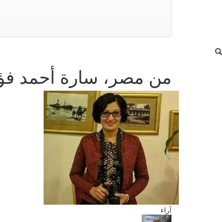
من مصر، سارة أحمد فؤا
آراء