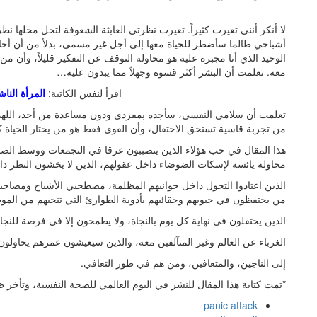
لا أنكر أنني تغيرت كثيراً. تغيرت نظرتي العابثة الشغوفة لتحل محلها نظر
أشباحي طالما سأضطر للحياة معها إلى أجل غير مسمى، بدلأ من أن أحاول
الوحيد الذي أنا مجبرة عليه هو محاولة التوقف عن التفكير قليلاً، وأن 
معه. تعلمت أن البشر أكثر قسوة وجهلاً مما يبدون عليه…
اقرأ لنفس الكاتبة:
المرأة الن
تعلمت أن سلامي النفسي، سأجده بمفردي ودون مساعدة من أحد، اللهم ا
من تجربة قاسية تستحق الاحتفال، وأن القوي فقط هو من يختار الحياة 
هذا المقال في حب هؤلاء الذين يتصببون عرقا في التجمعات ووسط ال
محاولة يائسة لإسكات الضوضاء داخل عقولهم، الذين لا يخشون النظر داخ
الذين اعتادوا التجول داخل جوانبهم المظلمة، مصطحبي الأشباح ومصاحب
من يحتفظون في جيوبهم وحقائبهم بأدوية الطوارئ التي تنجيهم من الموت،
الذين يحتفلون في نهاية كل يوم بالنجاة، ولا يطمحون إلا في فرصة للنجاة
الغرباء عن العالم وغير المتآلفين معه، والذين سيعيشون عمرهم يحاولون إ
إلى الناجين، والمتعافين، ومن هم في طور التعافي.
*تمت كتابة هذا المقال للنشر في اليوم العالمي للصحة النفسية، وتأخر 
panic attack