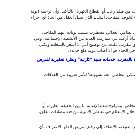
ن فيلم رعب أو انقطاع الكهرباء بالتأكيد، وأن ترجمة (نوبة
ة الإنجليزية panic attack وأن الهلع يعني (الخوف المفاجئ الشديد الذي يشل العقل من اتخاذ أي إجراء
أن نظامي الغذائي مضطرب بسبب نوبات النهم المفاجئ
 أحياناً أرغب في ممارسة العديد من الأنشطة الإجتماعية، وفي
 مقرب. مللت من توضيح أنني لا أشعر بالسعادة ولكني
 الحياة هو ألا أصاب بنوبة هلع جديدة.
 بالمغرب: خدمات طبية “كارثية” ونظرة تحقيرية للمرض
يمكن التعاطي معه بسهولة؟ للأمر ضريبة من العلاقات
خاص، وتتراوح شدة الإصابة ما بين الخفيفة العابرة، أو
ن خلال الإنتظام في تعاطي الأدوية من فئة مضادات القلق،
 العنيفة، بالإضافة إلى رفض مريض القلق الاعتراف بأن