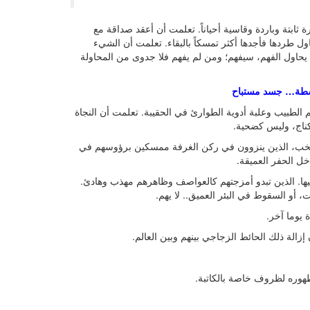
ة ثابتة وباردة وقاسية أحياناً. تعلمت أن أعقد صداقة مع
 طردها فأجدها أكثر تمسكاً بالبقاء. تعلمت أن الشيء
من يحاول الفهم، سيفهم؛ ومن لم يفهم فلا جدوى من المحاولة
اشطة… جسد مستباح
لطبيب وعلبة أدوية الطوارئ في الحقيبة. تعلمت أن النجاة
كناج، وليس كضحية.
صخب، الذين ينزوون في ركن الغرفة ممسكين برؤوسهم في
ل الحفر العميقة.
يها. الذين تبدو أمزجتهم كالعواصف وظاهرهم مهذب وهادئ.
 أو السقوط في البئر العميق.. لا يهم.
 يوما آخر.
زالة ذلك الحائط الزجاجي بينهم وبين العالم.
ظهوره لظروف خاصة بالكاتبة.