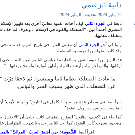
دانية الزعيمي
10 يناير 2024
تحديث :
8 يناير 2024
تابعنا في
الجزء الثاني
كيف أخذت الفتوة معانيّ أخرى بعد ظهور الإسلام…
المصري أحمد أمين، “الصعلكة والفتوة في الإسلام”، ونعرف لما خف شأن
بمختلف معانيها.
رأينا في آخر
الجزء الثاني
أن معاني الفتوة في تاريخ العرب قد تمت في 
وقد كانت نحوا من الفروسية المنظمة.
هذا النوع من الفتوة اشتهر به الخليفة العباسي الناصر لدين الله… حتى إن
أركانها، وألف أحزابها، وأرشد طلابها، وأظهر أنوارها وأوضح برهانها…”.
ما عادت الصعلكة نظاما ثابتا ومنتشرا. ثم لاحقا درّت
عن التصعلك، الذي ظهر بسبب الفقر والبؤس.
نقرأ أيضا في مصادر عدة من بينها “الكامل في التاريخ” و”نهاية الأرب” أن
المناسيب، ولبس سراويل الفتوة”.
كما جاء في “كشف الظنون” للمؤرخ العثماني كاتب جلبي أن “الاحتفال ب
مصحوبا بشرب كأس الفتوة، كما أخذ الناصر جنده بالتدريب المتواصل على 
اقرأ أيضا:
الشُّعوبية: حين أشعرَ العربُ “المواليَّ” بالمي