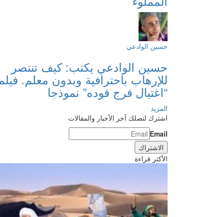
المملوء
حسين الوادعي
حسين الوادعي يكتب: كيف تنتصر
للإرهاب باحترافية وبدون معلم. فيلم
“اغتيال فرج فوده” نموذجا
المزيد
اشترك لتصلك آخر الأخبار والمقالات
Email
الأكثر قراءة