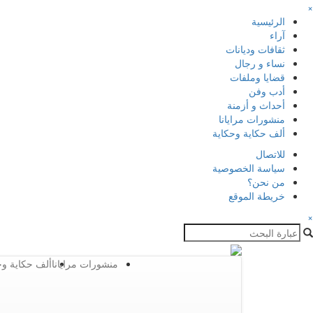
×
الرئيسية
آراء
ثقافات وديانات
نساء و رجال
قضايا وملفات
أدب وفن
أحداث و أزمنة
منشورات مرايانا
ألف حكاية وحكاية
للاتصال
سياسة الخصوصية
من نحن؟
خريطة الموقع
×
منشورات مرايانا
ألف حكاية وح