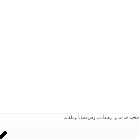
كاية
أحداث و أزمنة
أدب وفن
قضايا وملفات