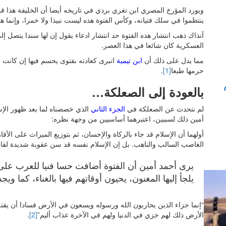
ويورد المؤرخ المصري ابن تغري بردي في تاريخه أيضا أن الخليفة هذا 
ينتظموا في سلك فتيانه، وكأس الفتوة هذه ليست نبيذا ولا خمرا، وإنما ه
آنذاك ذهب انتشار هذه الفتوة حد انتشار ادعاء يقول إن لها سندا يتصل إ
العسكرية كان شائعا في هذا العصر.
مما يدل على ذلك أن
ابن تيمية
انبرى كعادته بفتوى يحسم فيها إن كانت ح
حرمها طبعا
[1]
.
بالعودة إلى الصعلكة…
لم نتحدث عن الصعلكة في
الجزء الثاني
الذي خصصناه لما بعد ظهور الإس
أمين ذلك لسببين، اعتبرهما أساسيين من وجهة نظره:
أولهما أن الإسلام قد جاء بالزكاة والإحسان، ثم بتوزيع الميراث على الأق
الغاصب السالب والناهب. بل إن الإسلام نفسه قد سن عقوبة شديدة لقا
يرى أحمد أمين أن الفتوة أضافت حسا فنيا للعرب على 
يلجأ إليها المغنون، يحيون أوقاتهم فيها بالغناء، كما 
“إنما جزاء الذين يحاربون الله ورسوله ويسعون في الأرض فسادا أن يقتلو
الأرض ذلك لهم خزي في الدنيا ولهم في الآخرة عذاب أليم”
[2]
.