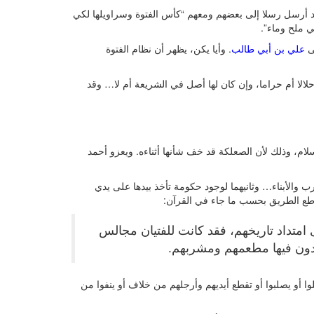
قد أرسل رسلا إلى بعضهم ومعهم “كأس الفتوة وسراويلها لكي
ي ملح وماء”.
لى
علي بن أبي طالب
. وأيا يكن، يظهر أن نظام الفتوة
لالا أم حراما، وإن كان لها أصل في الشريعة أم لا… وقد
لام، وذلك لأن الصعلكة قد خف شأنها أثناءه. ويعزو أحمد
ارب والأبناء… وثانيهما لوجود حكومة تأخذ بيدها على يدي
طع الطريق بحسب ما جاء في القرآن:
امتداد تاريخهم، فقد كانت للفتيان مجالس
ويجدون فيها مطعمهم ومشربهم.
ا أو يصلبوا أو تقطع أيديهم وأرجلهم من خلاف أو ينفوا من