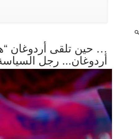
… حين تلقى أردوغان “هدية” بــ 25 
أردوغان... رجل السياسة 