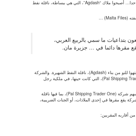
الشركة… وأفراد أسرة أردوغان المالكة لها، ودون أن يؤدوا ولو دولارا واحدا… أصبحوا ملاك “Agdash”، التي هي ببساطة، ناقلة نفط
Mal) …
 يستمتعون بتداعيات ما سمي بالربيع العربي،
حينها، كان العمال بشركة بناء السفن الروسية (United Shipping)، قد انتهوا للتو من بناء (Agdash)، ناقلة النفط الشهيرة. والشركة
التي كانت طلبت بناء السفينة، لم تكن سوى الشركة المالطية (Pal Shipping Trader One)، التي كانت حينها، في ملكية رجل
سنة بعد ذلك، وبالضبط في أكتوبر 2008، سيتم شراء 100 بالمائة من أسهم شركة (Pal Shipping Trader One)، بما فيها ناقلة
Bume) … التي هي ببساطة، شركة يقع مقرها في إحدى الملاذات، أو الجنات الضريبية،