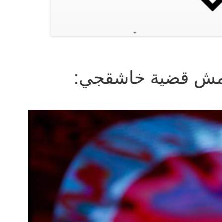
مش قضية خاشقجي: