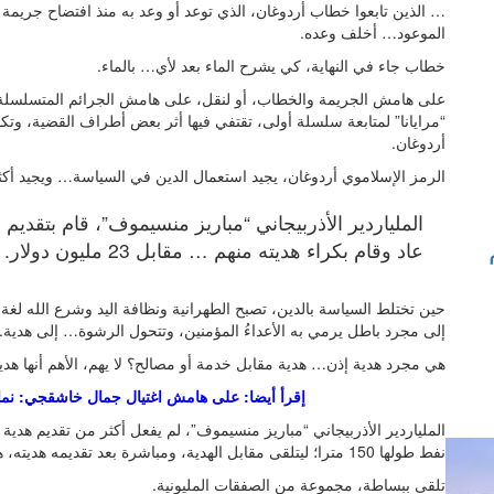
… الذين تابعوا خطاب أردوغان، الذي توعد أو وعد به منذ افتضاح جريمة
الموعود… أخلف وعده.
خطاب جاء في النهاية، كي يشرح الماء بعد لأي… بالماء.
على هامش الجريمة والخطاب، أو لنقل، على هامش الجرائم المتسلسل
“مرايانا” لمتابعة سلسلة أولى، تقتفي فيها أثر بعض أطراف القضية، وت
أردوغان.
الرمز الإسلاموي أردوغان، يجيد استعمال الدين في السياسة… ويجيد أكثر،
عاد وقام بكراء هديته منهم … مقابل 23 مليون دولار.
حين تختلط السياسة بالدين، تصبح الطهرانية ونظافة اليد وشرع الله لغة
إلى مجرد باطل يرمي به الأعداءُ المؤمنين، وتتحول الرشوة… إلى هدية. ألم
هي مجرد هدية إذن… هدية مقابل خدمة أو مصالح؟ لا يهم، الأهم أنها هدي
إقرأ أيضا: على هامش اغتيال جمال خاشقجي: نماذج
الملياردير الأذربيجاني “مباريز منسيموف”، لم يفعل أكثر من تقديم هدي
نفط طولها 150 مترا؛ ليتلقى مقابل الهدية، ومباشرة بعد تقديمه هديته، هدايا كثيرة.
تلقى ببساطة، مجموعة من الصفقات المليونية.