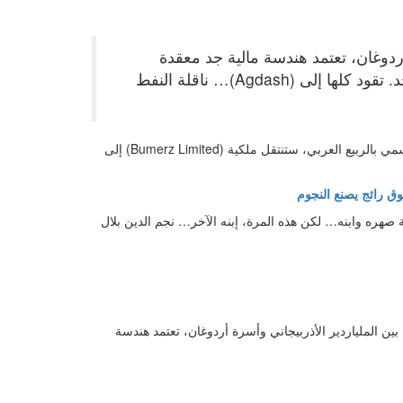
 أردوغان، تعتمد هندسة مالية جد معقدة
وشبكة عنكبوتية من الشركات تقود كلها نحو اتجاه واحد. تقود كلها إلى (Agdash)… ناقلة النفط
… في سنة 2011، بينما كان أردوغان ومن معه يستمتعون بتداعيات ما سمي بالربيع العربي، ستنتقل ملكية (Bumerz Limited) إلى
وق رائج يصنع النجوم
Bellway Limited) وستكون في ملكية صهره وابنه… لكن هذه المرة، إبنه الآخر… نجم الدين بلال
) بين الملياردير الأذربيجاني وأسرة أردوغان، تعتمد هندسة