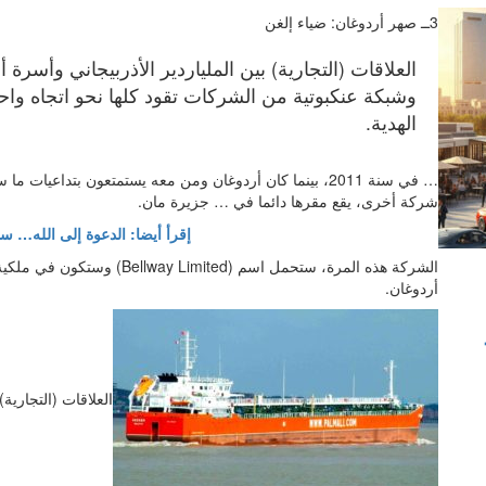
3ــ صهر أردوغان: ضياء إلغن
العلاقات (التجارية) بين الملياردير الأذربيجاني وأسرة
الهدية.
شركة أخرى، يقع مقرها دائما في … جزيرة مان.
إقرأ أيضا: الدعوة إلى الله… س
الشركة هذه المرة، ستحمل اسم (
أردوغان.
العلاقات (التجارية