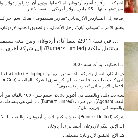
يقدر ثمنها حينها بـ 25 مليون دولار أمريكي… فقط لا غير.
إضافة إلى الملياردير الأذربيجاني “مباريز منسيموف”، هناك اسم آخر كشفته (ta Files
يتعلق الأمر بـ “سيتكي أيان”، رجل الأعمال… والصديق الحميم لأردوغان.
… في سنة 2011، بينما كان أردوغان ومن معه
ستنتقل ملكية (Bumerz Limited) إلى شركة أخرى، يقع مقرها دائما في … جزيرة مان.
… الحكاية، ابتدأت سنة 2007.
الأعمال الأذربيجاني “مباريز منسيموف”.
النفط (Agdash)، من طرف (rz Limited
وبالضبط في “جزيرة مان”.
شركة (Bumerz Limited)، تعود ملكيتها لأسرة أردوغان، وبالضبط، لــ 3 من أقاربه المقربين:
1ــ الإبن البكر لأردوغان: أحمد براق أردوغان
2ــ الأخ الشقيق لأردوغان: مصطفى