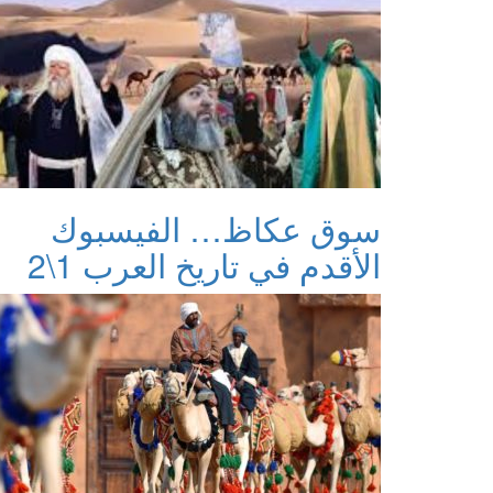
سوق عكاظ… الفيسبوك
الأقدم في تاريخ العرب 1\2