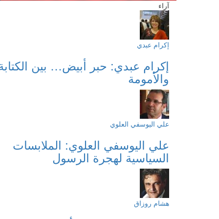
آراء
إكرام عبدي
إكرام عبدي: حبر أبيض… بين الكتابة
والأمومة
علي اليوسفي العلوي
علي اليوسفي العلوي: الملابسات
السياسية لهجرة الرسول
هشام روزاق