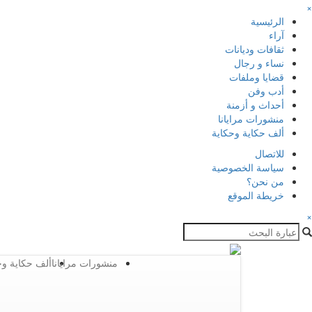
×
الرئيسية
آراء
ثقافات وديانات
نساء و رجال
قضايا وملفات
أدب وفن
أحداث و أزمنة
منشورات مرايانا
ألف حكاية وحكاية
للاتصال
سياسة الخصوصية
من نحن؟
خريطة الموقع
×
منشورات مرايانا
ألف حكاية وح