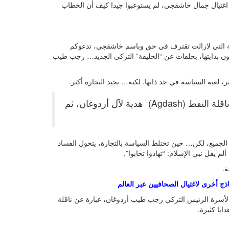
 اغتيال جمال خاشقجي، لم يستوعبوا جيدا كيف أن الخطاب
ة التي لازالت تقترف في حق وباسم خاشقجي، تدعوكم
كون بدايتها، بحلقات عن “الخليفة” التركي الجديد… رجب طيب
 لعبة السياسة في حد ذاتها. لكنه… يجيد التجارة أكثر.
الملياردير الأذربيجاني “مباريز منسيموف”، قام بتقديم ناقلة النفط (Agdash) هدية لآل أردوغان، ثم
 الجميع، لكن… حين تختلط السياسة بالتجارة، يتحول الفساد
 يقل نبي الإسلام: “تهادوا تحابوا”.
ة.
 أخرى لاغتيال الصحافيين عبر العالم
ة لأسرة الرئيس التركي رجب طيب أردوغان، عبارة عن ناقلة