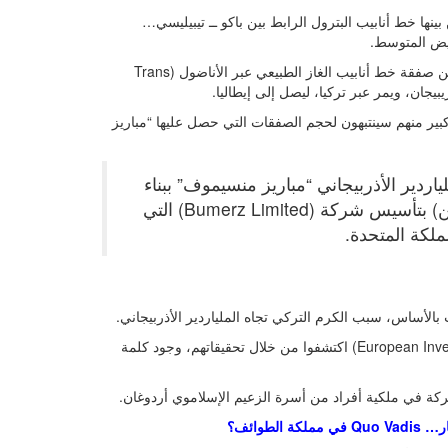
ا خط أنابيب البترول الرابط بين باكو ــ تيبيليسي…
بيض المتوسط.
الملياردير الأذربيجاني… سيضمن وجود اسمه أيضا، ضمن المستفيدين من صفقة خط أنابيب الغاز الطبيعي عبر الأناضول (Trans
بير منهم سينتبهون لحجم الصفقات التي حصل عليها “مباريز
 الملياردير الأذربيجاني “مباريز منسيموف” ببناء
ناقلة النفط المذكورة، سيقوم صهر أردوغان (ضياء إلغن) بتأسيس شركة (Bumerz Limited) التي
ملكة المتحدة.
الصحافيون والمحققون المتكتلون في (European Investigative Collaborations (EIC)) اكتشفوا من خلال تحقيقاتهم، وجود كلمة
طوائف؟