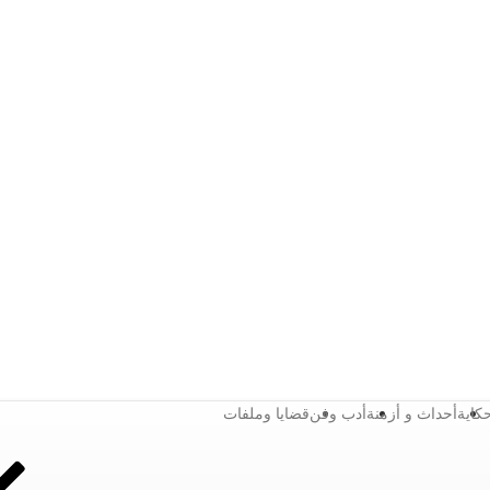
كاية
أحداث و أزمنة
أدب وفن
قضايا وملفات