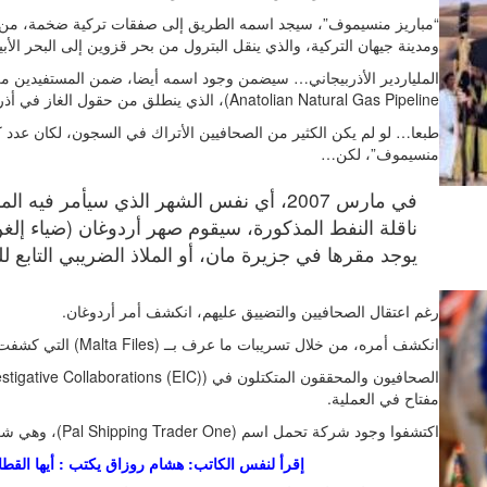
“مباريز منسيموف”، سيجد اسمه الطريق إلى صفقات تركية ضخمة، من بينه
ومدينة جيهان التركية، والذي ينقل البترول من بحر قزوين إلى البحر الأ
Anatolian Natural Gas Pipeline)، الذي ينطلق من حقول الغاز في أذريبيجان، ويمر عبر تركيا، ليصل إلى إيطاليا.
طبعا… لو لم يكن الكثير من الصحافيين الأتراك في السجون، لكان عدد ك
منسيموف”، لكن…
في مارس 2007، أي نفس الشهر الذي سيأمر فيه
يوجد مقرها في جزيرة مان، أو الملاذ الضريبي التابع لل
رغم اعتقال الصحافيين والتضييق عليهم، انكشف أمر أردوغان.
انكشف أمره، من خلال تسريبات ما عرف بــ (Malta Files) التي كشفت بالأساس، سبب الكرم التركي تجاه الملياردير الأذربيجاني.
مفتاح في العملية.
اكتشفوا وجود شركة تحمل اسم (Pal Shipping Trader One)، وهي شركة في ملكية أفراد من أسرة الزعيم الإسلاموي أردوغان.
إقرأ لنفس الكاتب: هشام روزاق يكتب : أيها القطار… Quo Vadis في مملكة ال