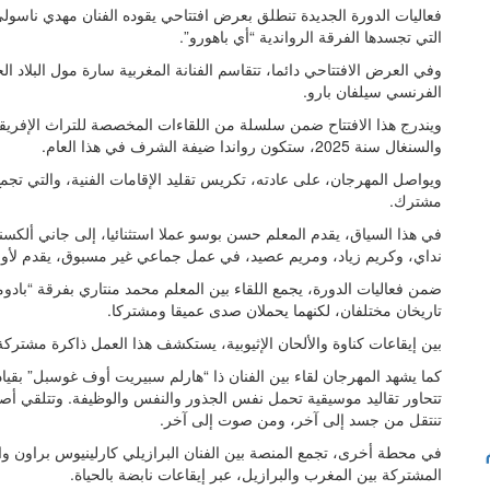
فعاليات الدورة الجديدة تنطلق بعرض افتتاحي يقوده الفنان مهدي ناسو
التي تجسدها الفرقة الرواندية “أي باهورو”.
وفي العرض الافتتاحي دائما، تتقاسم الفنانة المغربية سارة مول البلاد ال
الفرنسي سيلفان بارو.
والسنغال سنة 2025، ستكون رواندا ضيفة الشرف في هذا العام.
ويواصل المهرجان، على عادته، تكريس تقليد الإقامات الفنية، والتي تج
مشترك.
في هذا السياق، يقدم المعلم حسن بوسو عملا استثنائيا، إلى جاني ألك
نداي، وكريم زياد، ومريم عصيد، في عمل جماعي غير مسبوق، يقدم لأو
ضمن فعاليات الدورة، يجمع اللقاء بين المعلم محمد منتاري بفرقة “بادومز
تاريخان مختلفان، لكنهما يحملان صدى عميقا ومشتركا.
بين إيقاعات كناوة والألحان الإثيوبية، يستكشف هذا العمل ذاكرة مشتركة 
كما يشهد المهرجان لقاء بين الفنان ذا “هارلم سبيريت أوف غوسبل” بقيا
تتحاور تقاليد موسيقية تحمل نفس الجذور والنفس والوظيفة. وتتلقي أص
تنتقل من جسد إلى آخر، ومن صوت إلى آخر.
في محطة أخرى، تجمع المنصة بين الفنان البرازيلي كارلينيوس براون و
المشتركة بين المغرب والبرازيل، عبر إيقاعات نابضة بالحياة.