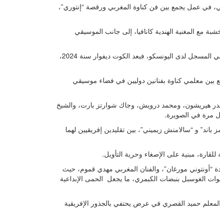
لي، في عمل يجمع بين فن كناوة المغربي ورقصة “إنتوري”،
خشبة مع المغنية الهندية كانافيا، إلى جانب الموسيقي
ويندرج هذا الافتتاح ضمن سلسلة من اللقاءات المخصصة للتراث الإفريقي المسجل لدى اليونسكو، فبعد الكوت ديفوار سنة 2024،
مع بين معلمي كناوة بفنانين دوليين في فضاء موسيقي
سندر هيريشون، ومحمد درويش، وجاك شوارتز بارت، والشيخ
ل مرة في الصويرة.
 باند” و “سالامنش زيميني”، بين تقليدين إفريقيين لهما
للقارة، مبنية على الإصغاء وحرية التأويل.
دة “أونتوني مورغان”، والفنان المغربي مهدي قموم، حيث
وات الغوسبل بنبضات الكبمري، ما يجعل الحمى الإبداعية
المعلم حميد القصري في عرض يحتفي بالجذور الإفريقية