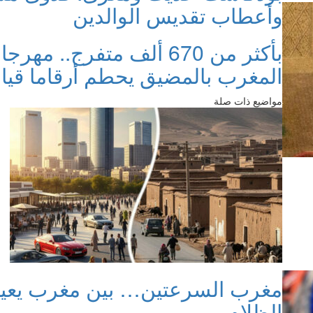
وأعطاب تقديس الوالدين
بأكثر من 670 ألف متفرج..
المغرب بالمضيق يحطم أرقاما قي
مواضيع ذات صلة
مغرب السرعتين… بين مغرب يعي
الظلام