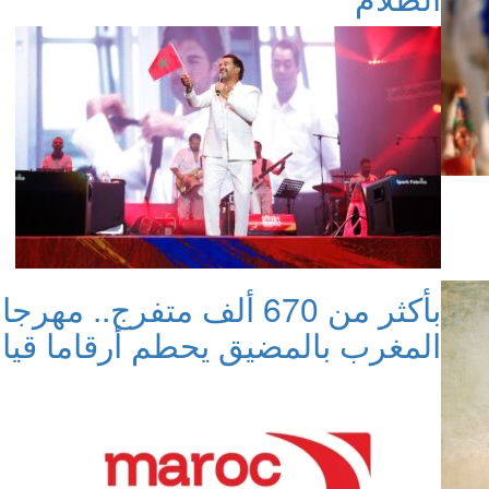
بأكثر من 670 ألف متفرج..
المغرب بالمضيق يحطم أرقاما قي