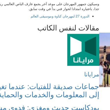
وسيكون جمهور المهرجان على موعد آخر يجمع عازف الباص العالمي ريتشار
جدا، باعتباره امتدادا لحوار فني بدأ في وقت سابق.
الدورة 27 لمهرجان كناوة وموسيقى العالم
مقالات لنفس الكاتب
مرايانا
جماعات صديقة للفتيات: عندما تغي
إلى المعلومات والخدمات والحماية
بودكاست حديث ومغزى: فدوى مسك: