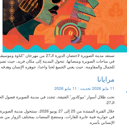
تستعد مدينة الصويرة لاحتضان الدورة الـ27 من مهرجان “كناوة وموسيقى العالم”، خلال الفترة الممتدة بين 25 و27 يونيو 2026.
في ساحات الصويرة ومنصاتها، تتحول المدينة إلى مكان فريد، حيث تصبح ا
للجمال والمقاومة، حيث يغني الجميع لحنا واحدا، جوهره الإنسان وهدفه
مرايانا
11 مايو 2026
تحديث :
11 مايو 2026
تحت ظلال أسوار “موكادور” العتيقة، تتجدد في مدينة الصويرة فصول الح
الـ27.
خلال الفترة الممتدة من 25 إلى 27 يو
في حوارية فنية عابرة للقارات، وستضج المنصات بمختلف الزوار من شتى
الإنساني بأسره.