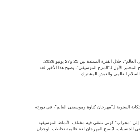
لمختبر الأول لـ”المزج الموسيقي”، يصبح هذا الأخير لغة
 السلام العالمي والعيش المشترك.
كاية السنوية لـ”مهرجان كناوة وموسيقى العالم”، في دورته
نيو 2026، ستتحول مدينة الصويرة إلى “محراب” كوني تلتقي فيه مختلف الأنماط الموسيقية
 الجنسيات، ليُصبح المهرجان لغة عالمية تخاطب الوجدان