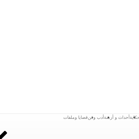
كاية
أحداث و أزمنة
أدب وفن
قضايا وملفات