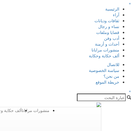
×
الرئيسية
آراء
ثقافات وديانات
نساء و رجال
قضايا وملفات
أدب وفن
أحداث و أزمنة
منشورات مرايانا
ألف حكاية وحكاية
للاتصال
سياسة الخصوصية
من نحن؟
خريطة الموقع
×
منشورات مرايانا
ألف حكاية وح