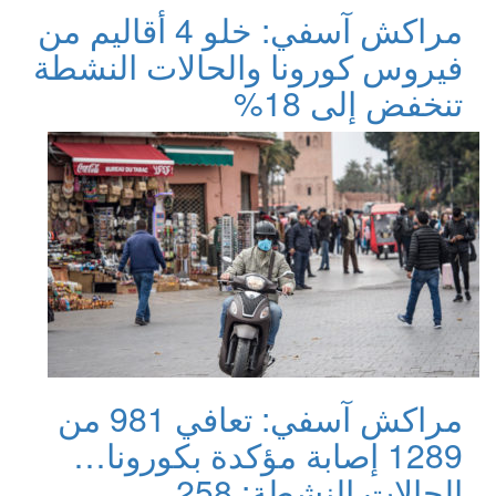
مراكش آسفي: خلو 4 أقاليم من
فيروس كورونا والحالات النشطة
تنخفض إلى 18%
مراكش آسفي: تعافي 981 من
1289 إصابة مؤكدة بكورونا…
الحالات النشطة: 258