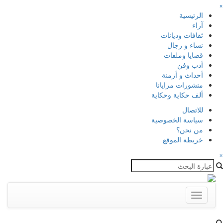
×
الرئيسية
آراء
ثقافات وديانات
نساء و رجال
قضايا وملفات
أدب وفن
أحداث و أزمنة
منشورات مرايانا
ألف حكاية وحكاية
للاتصال
سياسة الخصوصية
من نحن؟
خريطة الموقع
×
Toggle
navigation