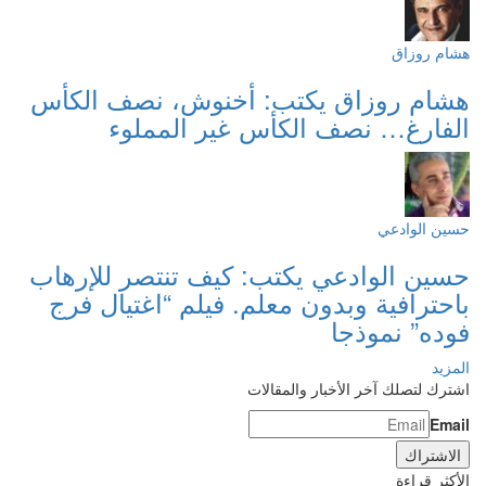
هشام روزاق
هشام روزاق يكتب: أخنوش، نصف الكأس
الفارغ… نصف الكأس غير المملوء
حسين الوادعي
حسين الوادعي يكتب: كيف تنتصر للإرهاب
باحترافية وبدون معلم. فيلم “اغتيال فرج
فوده” نموذجا
المزيد
اشترك لتصلك آخر الأخبار والمقالات
Email
الأكثر قراءة