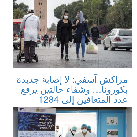
مراكش آسفي: لا إصابة جديدة
بكورونا… وشفاء حالتين يرفع
عدد المتعافين إلى 1284