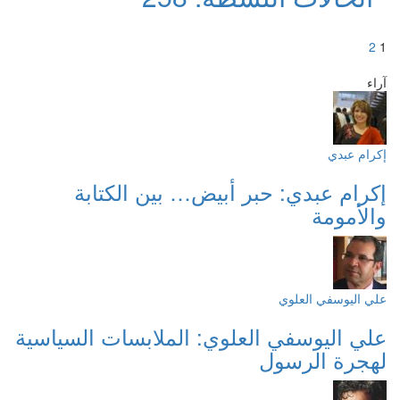
Posts
>
2
1
pagination
آراء
إكرام عبدي
إكرام عبدي: حبر أبيض… بين الكتابة
والأمومة
علي اليوسفي العلوي
علي اليوسفي العلوي: الملابسات السياسية
لهجرة الرسول