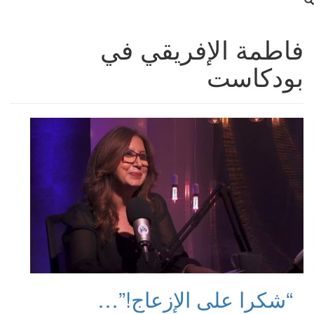
فاطمة الإفريقي في
بودكاست
“شكرا على الإزعاج!”…