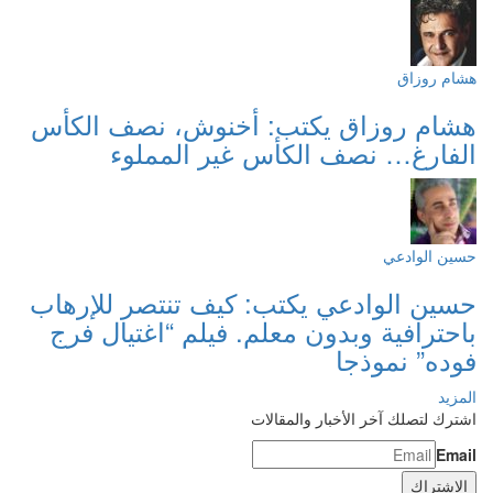
هشام روزاق
هشام روزاق يكتب: أخنوش، نصف الكأس
الفارغ… نصف الكأس غير المملوء
حسين الوادعي
حسين الوادعي يكتب: كيف تنتصر للإرهاب
باحترافية وبدون معلم. فيلم “اغتيال فرج
فوده” نموذجا
المزيد
اشترك لتصلك آخر الأخبار والمقالات
Email