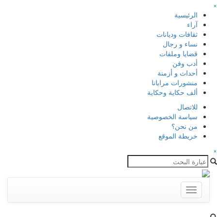
×
الرئيسية
آراء
ثقافات وديانات
نساء و رجال
قضايا وملفات
أدب وفن
أحداث و أزمنة
منشورات مرايانا
ألف حكاية وحكاية
للاتصال
سياسة الخصوصية
من نحن؟
خريطة الموقع
×
Toggle
navigation