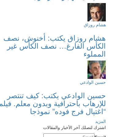
هشام روزاق
هشام روزاق يكتب: أخنوش، نصف
الكأس الفارغ… نصف الكأس غير
المملوء
حسين الوادعي
حسين الوادعي يكتب: كيف تنتصر
للإرهاب باحترافية وبدون معلم. فيلم
“اغتيال فرج فوده” نموذجا
المزيد
اشترك لتصلك آخر الأخبار والمقالات