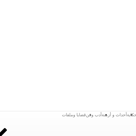
كاية
أحداث و أزمنة
أدب وفن
قضايا وملفات