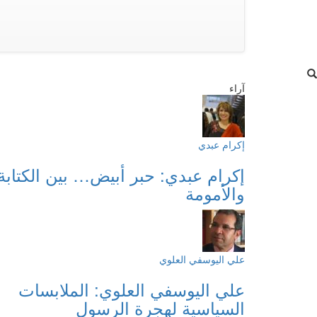
آراء
إكرام عبدي
إكرام عبدي: حبر أبيض… بين الكتابة
والأمومة
علي اليوسفي العلوي
علي اليوسفي العلوي: الملابسات
السياسية لهجرة الرسول