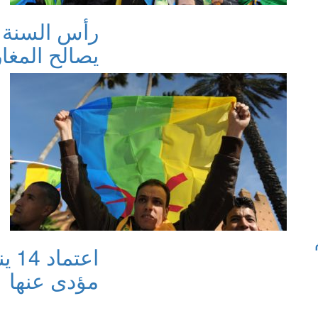
رأس السنة 
يصالح المغا
اعت
مؤدى عنها