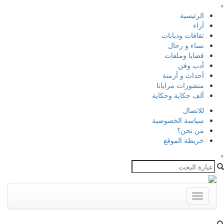
×
الرئيسية
آراء
ثقافات وديانات
نساء و رجال
قضايا وملفات
أدب وفن
أحداث و أزمنة
منشورات مرايانا
ألف حكاية وحكاية
للاتصال
سياسة الخصوصية
من نحن؟
خريطة الموقع
×
Toggle
navigation