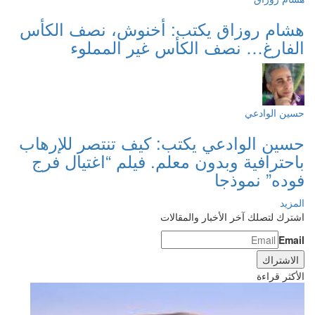
هشام روزاق يكتب: أخنوش، نصف الكأس
الفارغ… نصف الكأس غير المملوء
حسين الوادعي
حسين الوادعي يكتب: كيف تنتصر للإرهاب
باحترافية وبدون معلم. فيلم “اغتيال فرج
فوده” نموذجا
المزيد
اشترك لتصلك آخر الأخبار والمقالات
Email
الأكثر قراءة