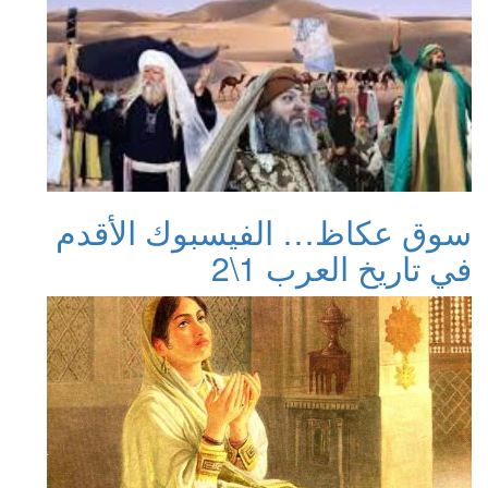
سوق عكاظ… الفيسبوك الأقدم
في تاريخ العرب 1\2