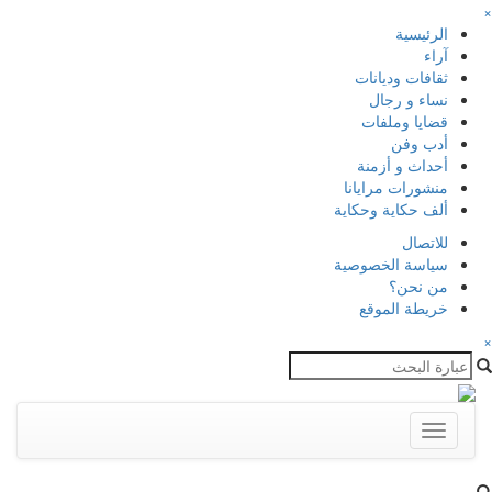
×
الرئيسية
آراء
ثقافات وديانات
نساء و رجال
قضايا وملفات
أدب وفن
أحداث و أزمنة
منشورات مرايانا
ألف حكاية وحكاية
للاتصال
سياسة الخصوصية
من نحن؟
خريطة الموقع
×
Toggle
navigation