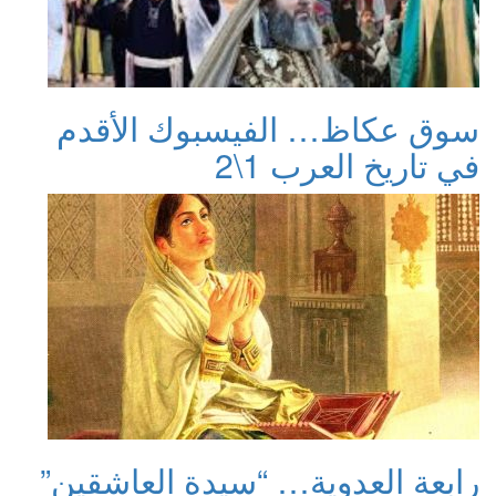
سوق عكاظ… الفيسبوك الأقدم
في تاريخ العرب 1\2
رابعة العدوية… “سيدة العاشقين”