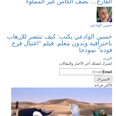
الفارغ… نصف الكأس غير المملوء
حسين الوادعي
حسين الوادعي يكتب: كيف تنتصر للإرهاب
باحترافية وبدون معلم. فيلم “اغتيال فرج
فوده” نموذجا
المزيد
اشترك لتصلك آخر الأخبار والمقالات
Email
الأكثر قراءة