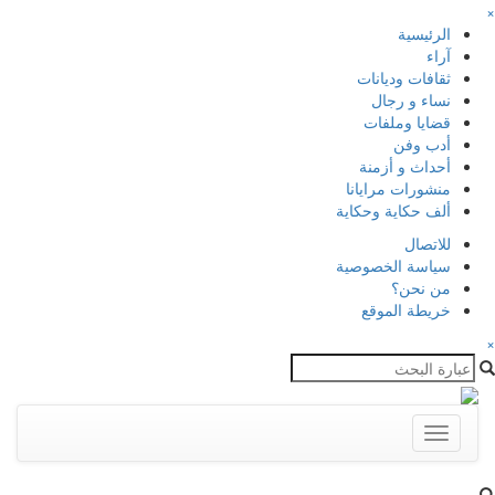
×
الرئيسية
آراء
ثقافات وديانات
نساء و رجال
قضايا وملفات
أدب وفن
أحداث و أزمنة
منشورات مرايانا
ألف حكاية وحكاية
للاتصال
سياسة الخصوصية
من نحن؟
خريطة الموقع
×
Toggle
navigation