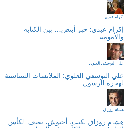
إكرام عبدي
إكرام عبدي: حبر أبيض… بين الكتابة
والأمومة
علي اليوسفي العلوي
علي اليوسفي العلوي: الملابسات السياسية
لهجرة الرسول
هشام روزاق
هشام روزاق يكتب: أخنوش، نصف الكأس