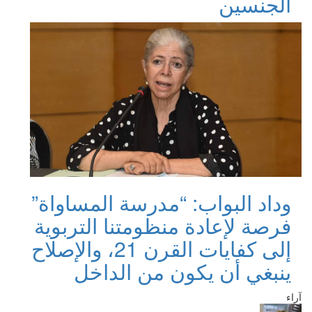
الجنسين
وداد البواب: “مدرسة المساواة”
فرصة لإعادة منظومتنا التربوية
إلى كفايات القرن 21، والإصلاح
ينبغي أن يكون من الداخل
آراء