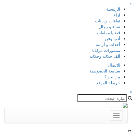
×
الرئيسية
آراء
ثقافات وديانات
نساء و رجال
قضايا وملفات
أدب وفن
أحداث و أزمنة
منشورات مرايانا
ألف حكاية وحكاية
للاتصال
سياسة الخصوصية
من نحن؟
خريطة الموقع
×
Toggle
navigation