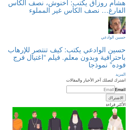
هشام روزاق يكتب: أخنوش، نصف الكأس
الفارغ… نصف الكأس غير المملوء
حسين الوادعي
حسين الوادعي يكتب: كيف تنتصر للإرهاب
باحترافية وبدون معلم. فيلم “اغتيال فرج
فوده” نموذجا
المزيد
اشترك لتصلك آخر الأخبار والمقالات
Email
الأكثر قراءة