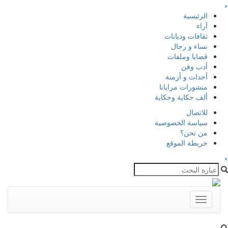
×
الرئيسية
آراء
ثقافات وديانات
نساء و رجال
قضايا وملفات
أدب وفن
أحداث و أزمنة
منشورات مرايانا
ألف حكاية وحكاية
للاتصال
سياسة الخصوصية
من نحن؟
خريطة الموقع
×
Toggle
navigation