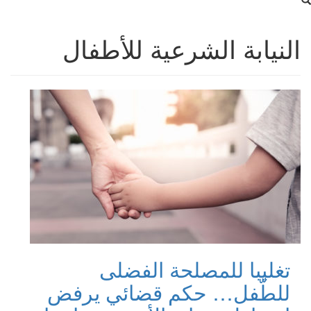
النيابة الشرعية للأطفال
تغليبا للمصلحة الفضلى
للطّفل… حكم قضائي يرفض