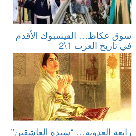
سوق عكاظ… الفيسبوك الأقدم
في تاريخ العرب 1\2
رابعة العدوية… “سيدة العاشقين”