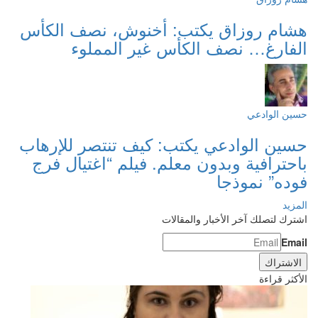
هشام روزاق يكتب: أخنوش، نصف الكأس
الفارغ… نصف الكأس غير المملوء
حسين الوادعي
حسين الوادعي يكتب: كيف تنتصر للإرهاب
باحترافية وبدون معلم. فيلم “اغتيال فرج
فوده” نموذجا
المزيد
اشترك لتصلك آخر الأخبار والمقالات
Email
الأكثر قراءة