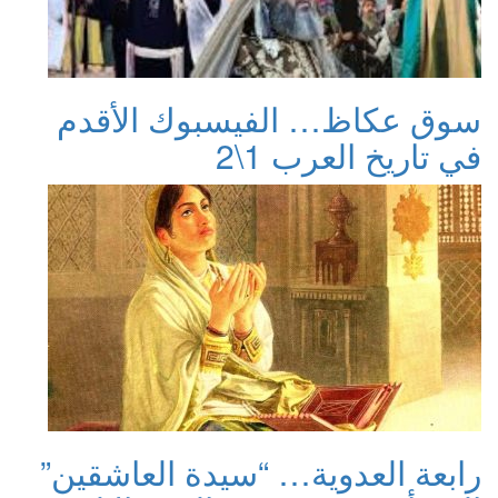
سوق عكاظ… الفيسبوك الأقدم
في تاريخ العرب 1\2
رابعة العدوية… “سيدة العاشقين”