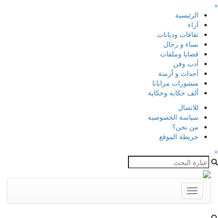
×
الرئيسية
آراء
ثقافات وديانات
نساء و رجال
قضايا وملفات
أدب وفن
أحداث و أزمنة
منشورات مرايانا
ألف حكاية وحكاية
للاتصال
سياسة الخصوصية
من نحن؟
خريطة الموقع
×
Toggle
navigation