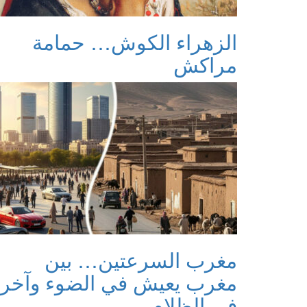
الزهراء الكوش… حمامة
مراكش
مغرب السرعتين… بين
مغرب يعيش في الضوء وآخر
في الظلام