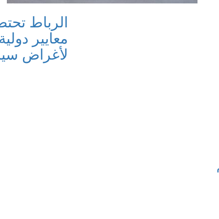
الرباط تحتض
معايير دولي
لأغراض سيا