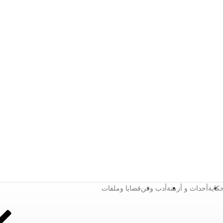
كاية
أحداث و أزمنة
أدب وفن
قضايا وملفات