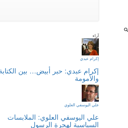
آراء
إكرام عبدي
إكرام عبدي: حبر أبيض… بين الكتابة
والأمومة
علي اليوسفي العلوي
علي اليوسفي العلوي: الملابسات
السياسية لهجرة الرسول