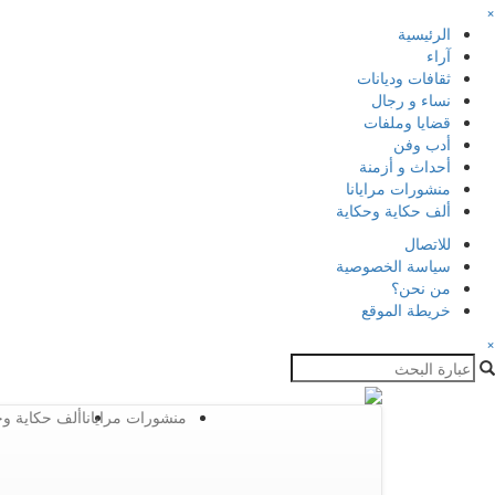
×
الرئيسية
آراء
ثقافات وديانات
نساء و رجال
قضايا وملفات
أدب وفن
أحداث و أزمنة
منشورات مرايانا
ألف حكاية وحكاية
للاتصال
سياسة الخصوصية
من نحن؟
خريطة الموقع
×
منشورات مرايانا
ألف حكاية وح