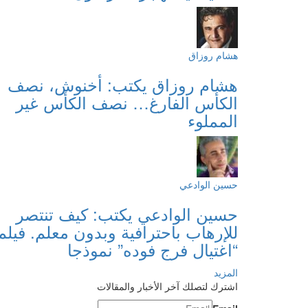
هشام روزاق
هشام روزاق يكتب: أخنوش، نصف
الكأس الفارغ… نصف الكأس غير
المملوء
حسين الوادعي
حسين الوادعي يكتب: كيف تنتصر
للإرهاب باحترافية وبدون معلم. فيلم
“اغتيال فرج فوده” نموذجا
المزيد
اشترك لتصلك آخر الأخبار والمقالات