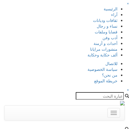
×
الرئيسية
آراء
ثقافات وديانات
نساء و رجال
قضايا وملفات
أدب وفن
أحداث و أزمنة
منشورات مرايانا
ألف حكاية وحكاية
للاتصال
سياسة الخصوصية
من نحن؟
خريطة الموقع
×
Toggle
navigation