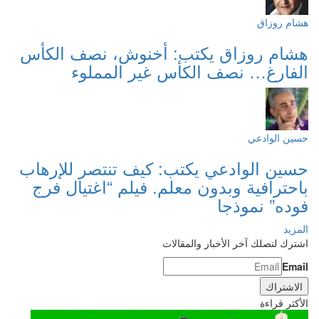
هشام روزاق
هشام روزاق يكتب: أخنوش، نصف الكأس
الفارغ… نصف الكأس غير المملوء
حسين الوادعي
حسين الوادعي يكتب: كيف تنتصر للإرهاب
باحترافية وبدون معلم. فيلم “اغتيال فرج
فوده” نموذجا
المزيد
اشترك لتصلك آخر الأخبار والمقالات
Email
الأكثر قراءة