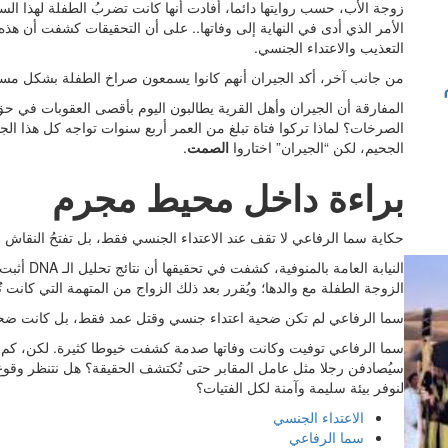
زوجة الأب، حسب روايتها دائما، أفادت أنها كانت تضربُ الطفلة لهذا ا
الأمر الذي أدى في النهاية إلى وفاتها.. على أن التحقيقات كشفت أن 
التعذيب والاعتداء الجنسي.
من جانب آخر، أكد الجيران أنهم كانوا يسمعون صراخ الطفلة بشكل مستم
المفارقة أن الجيران وأهل القرية يطالبون اليوم بأقصى العقوبات في ح
الصرخات؟ لماذا تركوا فتاة تبلغ من العمر أربع سنوات تواجه كل هذا الج
الجحيم، لكن “الجيران” اختاروا
الصمت
.
براءة داخل محيط مجرم
حكاية سما الرفاعي لا تقف عند الاعتداء الجنسي فقط، بل تفتحُ النقاش
النيابة العامة بالمنوفية، كشفت في تحقيقها أن نتائج تحليل الـ DNA أثبت أن الطفلة كانت نتاجا لزواج
الزوجة الطفلة مع والدها؛ ويُقرر بعد ذلك الزواج من المتهمة التي كانت تُك
سما الرفاعي لم تكن ضحية اعتداء جنسي وقتل عمد فقط، بل كانت ضحية لم
سما الرفاعي توفيت وكانت وفاتها صدمة كشفت خيوطا كثيرة. لكن، كم م
سيُصادفن رجلا مثل عامل المقابر حتى تُكتشف الحقيقة؟ هل نتنظر وقوع
لنوفر بيئة سليمة وآمنة لكل الفتيات؟
الاعتداء الجنسي
سما الرفاعي