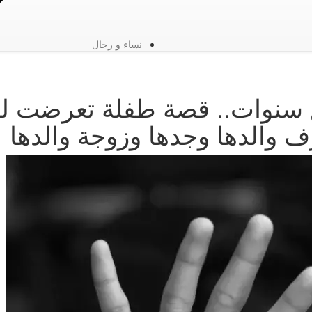
نساء و رجال
ع سنوات.. قصة طفلة تعرضت لل
 والدها وجدها وزوجة والدها