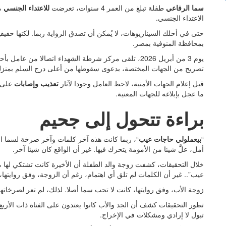
سما الرفاعي
طفلة تبلغ من العمر 4 سنوات، تعرضت
للاعتداء الجنسي
من
الاعتداء الجنسي.
حتى في أحلك السيناريوهات، لا يُمكن أن تصدق الرواية ربما. لكنها حقي
بمحافظة المنوفية بمصر.
يوم 3 من أبريل 2026، تلقى مركز شرطة الشهداء اتصالا م
تصريح من الجهات المختصة، بدعوى سقوطها من أعلى درج السلم بمنزلها،
قبل إعلام الجهات الأمنية، لاحظ العامل وجودا لآثار
تعذيب وإصابات
على ج
ما عجل بإبلاغه للجهات المعنية.
براءة تتحول إلى جحيم
“
بيعملولي حاجات عيب
“، ربما كانت هذه آخر كلمات وآخر صرخة لسما ا
أمل، علَّ شيئا من الأمومة يتحرك فيها. غير أن الواقع كان شيئا آخر.
خلال التحقيقات، كشفت زوجة والد الطفلة أن الأخيرة كانت تشتكي لها
عيب”.. غير أن الكلمات لم تلق أي اهتمام، رغم أن الزوجة، وفق روايتها، 
زوجة الأب، وفق روايتها، كانت لا تحب سما أصلا. لذلك، لم تعر لصرخاتها 
تطور التحقيقات كشف أن الجد والأب كانوا يعتدون على الفتاة ذات الأر
تبول لا إرادي ومشكلات في الإخراج.