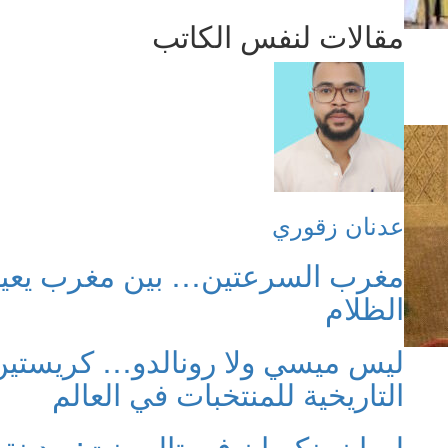
مقالات لنفس الكاتب
عدنان زقوري
مغرب السرعتين… بين مغرب يعي
الظلام
ليس ميسي ولا رونالدو… كريستين 
التاريخية للمنتخبات في العالم
لسان بنكيران في تالسينت: مدينة