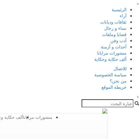
×
الرئيسية
آراء
ثقافات وديانات
نساء و رجال
قضايا وملفات
أدب وفن
أحداث و أزمنة
منشورات مرايانا
ألف حكاية وحكاية
للاتصال
سياسة الخصوصية
من نحن؟
خريطة الموقع
×
منشورات مرايانا
ألف حكاية وح