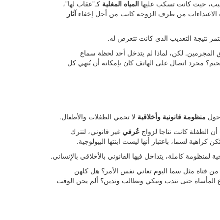
لسبب، حيث كانت تسكب عليها
المياه المغلية
كـ”عقاب لها”،
هذه الاعتداءات من طرف الزوجة كانت من أجل إخفاء
آثار
ر نتيجة التعذيب الذي كانت تتعرض له.
ق المجرمين. لكن، لماذا لم يتدخل أحد لحظة سماع
حيم؟ مجرد اتصال على الهاتف كان بإمكانه أن يُنهي كل
 حول
منظومة قانونية وأخلاقية
لا تحمي الطفلات والأطفال.
عُرفي
غير قانوني، لتترك
ن كراهية لسما، باعتبار أنها ليست ابنتها البيولوجية.
نظومة كاملة، يتداخل فيها القانوني بالأخلاقي بالإنساني.
ن فتاة مثل سما اليوم تعاني نفس الأمر؟ هل كلهن
 المأساة حتى نندب ونبكي ونطالب وندين؟ ألم يحن الوقت