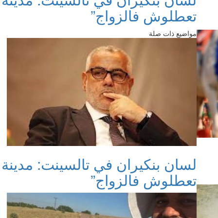
تعطلوش فالزواج”
مواضيع ذات صلة
لسان بنكيران في تالسينت: مدينة
تعطلوش فالزواج”