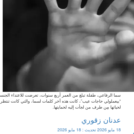
سما الرفاعي، طفلة تبلغ من العمر أربع سنوات، تعرضت للاعتداء الجنس
“بيعملولي حاجات عيب”، كانت هذه آخر كلمات لسما، والتي كانت تنتظر ا
لحياتها مِن طرف من لجأت إليه لحمايتها.
عدنان زقوري
18 مايو 2026
تحديث :
18 مايو 2026