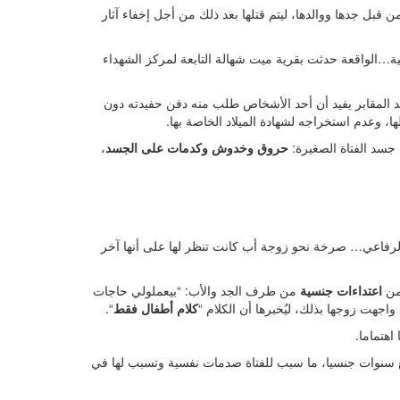
 قبل جدها ووالدها، ليتم قتلها بعد ذلك من أجل إخفاء آثار
قية…الواقعة حدثت بقرية ميت شهالة التابعة لمركز الشهداء
ن عامل بأحد المقابر يفيد أن أحد الأشخاص طلب منه دفن حفيدته دون
 وعدم استخراجه لشهادة الميلاد الخاصة بها.
سد الفتاة الصغيرة:
حروق وخدوش وكدمات على الجسد
،
لرفاعي… صرخة نحو زوجة أب كانت تنظر لها على أنها آخر
 من
اعتداءات جنسية
من طرف الجد والأب: “بيعملولي حاجات
واجهت زوجها بذلك، ليُخبرها أن الكلام “
كلام أطفال فقط
“.
اهتماما.
بع سنوات جنسيا، ما سبب للفتاة صدمات نفسية وتسبب لها في