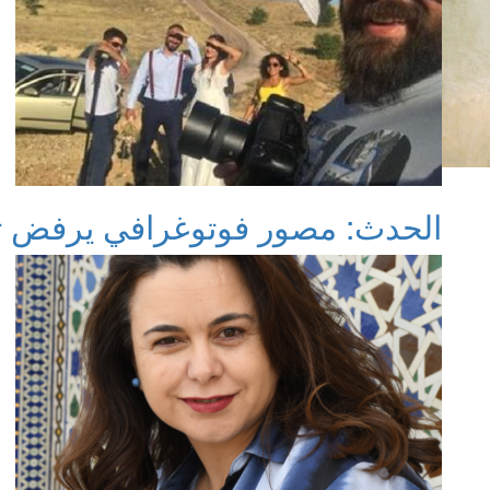
الحدث: مصور فوتوغرافي يرفض ت