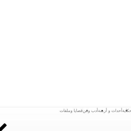
كاية
أحداث و أزمنة
أدب وفن
قضايا وملفات