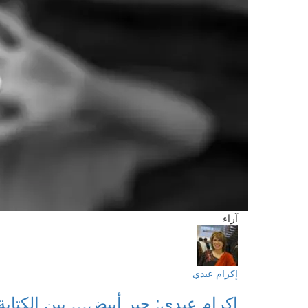
آراء
إكرام عبدي
إكرام عبدي: حبر أبيض… بين الكتابة