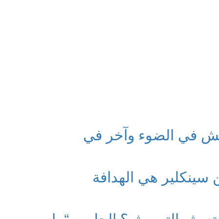
ش في الضوء وآخر في
سينكلير هي الهدافة
 تعيش التهميش؟ الحل… “ما