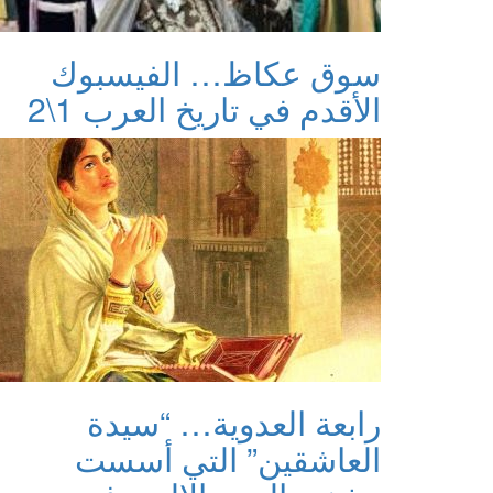
سوق عكاظ… الفيسبوك
الأقدم في تاريخ العرب 1\2
رابعة العدوية… “سيدة
العاشقين” التي أسست