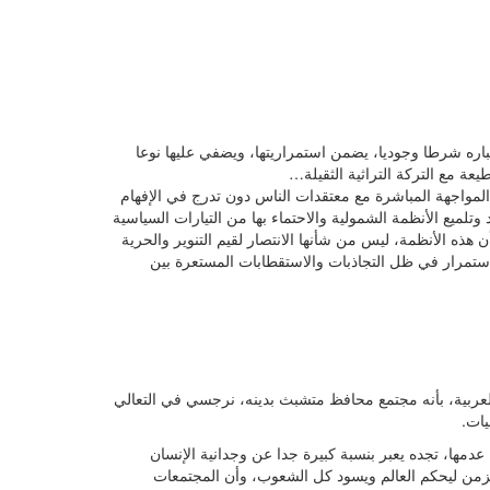
تباره شرطا وجوديا، يضمن استمراريتها، ويضفي عليها نوعا
ة مع التركة التراثية الثقيلة…
لمواجهة المباشرة مع معتقدات الناس دون تدرج في الإفهام
لميع الأنظمة الشمولية والاحتماء بها من التيارات السياسية
 هذه الأنظمة، ليس من شأنها الانتصار لقيم التنوير والحرية
لاستمرار في ظل التجاذبات والاستقطابات المستعرة بين
لعربية، بأنه مجتمع محافظ متشبث بدينه، نرجسي في التعالي
يات.
مها، تجده يعبر بنسبة كبيرة جدا عن وجدانية الإنسان
لزمن ليحكم العالم ويسود كل الشعوب، وأن المجتمعات