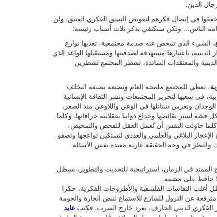
ال الدين.
 أخفقوا في إيصال فكرهم لتعويض النسق الفكري العتيق. ولن
وعامة الناس… ولكن سنكتفي بذكر ثلاث أسباب رئيسة:
الشيء الذي تمخض عنه صدمة مجتمعية، تغذيها نوازع
الدينية، باعتبارها مستهدفة لصدقيتها ومستقبلها الواعد الذي
الدينية والمعتقدات السائدة، تشطر المجتمع لشطرين
ية
، تعطي للمجتمع ملمحه العام وتصبغه بصبغة التخلف
بية، في سعيها لتحرير المجتمعات ونشر الثقافة الإنسانية
ي الوجدان ونغرس شتائلها في الوعي واللاوعي منذ الصغر،
ل قشة لستر نقائصها وخداع ذواتنا بعقلانية خرافاتها. وكلما
. وكلما حاولت النفس أن تُعمل العقل للفحص والتمحيص،
إعجاز البلاغي والعلمي والعددي لتستكين لواعجها وتصفو
ك والنظر في وجه الحقيقة عارية معيدة نفس الأسئلة
 الممتد في الزمان، استراتيجية للتحديث والتطوير، سيظل
لا حافظ على مشيته.
 أغلب النقاشات الفلسفية والأطروحات الفكرية، حكرا
مترفعة عن النزول للشارع للاستماع لنبض الحارة والحومة
يار الفكري الديني الجارف، تغرد خارج السرب. فكتب
عابد