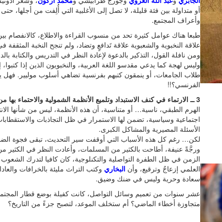
الجابري
و
عبد الله العروي
وجورج طرابيشي و
محمد أركون
، وشعر أدوني
أو متداولة بين فئة قليلة، لا تصل إلى الأغلبية التي أُلِفت من أجلها،
وأعراف المجتمع.
طبعا هناك عوامل كثيرة تحد من منسوب القراءة والاطلاع، كالانفصام بين 
علاقة النخبوية والشعبوية علاقة تَدافعٍ وتضاد، ولم تنجح النخبة المثقفة 
ومن نافلة القول، التذكير بالدعوة لإعادة النظر في التدريس والكتابة بالد
وليس لهجة كما يدعي مقدسو اللغة العربية، والنخبويون الذين إذا كتبوا، إ
طلاب الجامعات، أو ينمقون كتبهم بفرنسية تضاهي أسلوب موليير. فهل ير
الفرنسي؟!!
3 ــ الارتماء في كنف الاستبداد وتلميع الأنظمة الشمولية والاحتماء بها من التيارات السياسية المحافظة،
الهرم الطبقي، ناسية… أو متناسية، أن هذه الأنظمة، ليس من شأنها الانت
اجتماعية وسياسية، تضمن لها الاستمرار في ظل التجاذبات والاستقطابا
الأسئلة المصيرية والمشاكل الكبرى.
لكن… رغم كل هذه الأسباب التي أوقفت سير التحديث، تبقى فجوة الضوء،
ورجَّةً عنيفة، أطاحت بالكثير من المسلمات، وأعادت النظر في الكثير 
الزمن في ظل الطفرة التواصلية والتكنلوجية، كان كافيا لتدرك الشعوب ا
العلمي إزعاجٌ وترقيع، وأن
البخاري
وكتب التراث مليئة بالخرافات والعادا
سعادة وحرية وليس في ضنك وضيق.
عشر سنوات من تعميم وسائل التواصل، كانت كفيلة بوضع قطار المجتمع
متجاوزة أخطاء الماضي؟ أم ستخلف الموعد، لتصبح جزءً من التاريخ؟