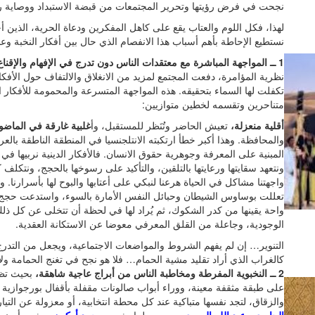
نجحت في فرض رؤيتها وتحرير المجتمعات من قبضة الاستبداد ووصاية رج
لهذا، فكل اللوم والعتاب يقع على كاهل المفكرين ودعاة الحرية، الذين
نستطيع الإحاطة بأهم أسباب هذا الانفصام الذي حال بين أفكار النخبة 
1 ــ المواجهة المباشرة مع معتقدات الناس دون تدرج في الإفهام والإقناع،
نظرية المؤامرة، دفعت المجتمع لمزيد من الانغلاق والالتفاف حول الأفكار 
تكفلت لها السماء بتحقيقه. هذه المواجهة المتسرعة والمحمومة للأفكار 
متناحرين وتقسمه لخطين متوازيين:
أقلية منعزلة،
تعيش الحاضر وتُنَظر للمستقبل، وأ
غلبية غارقة في الماضو
والمحافظة. وهذا أكبر خطأ ارتكبته الانتلجنسيا في المنطقة الناطقة بالعر
المبنية على المعرفة وجوهرية حقوق الانسان. فالأفكار الدينية نربيها ف
ونتعهد سقايتها ورعايتها بالتلقين، والتأكيد على رسوخها بالحجج، ونتكلف ك
واجهتنا مشاكل في الحياة هرعنا لنبكي على أعتابها والبوح لها بأسرارنا
تعللت بوساوس الشيطان وحبائل النفس الأمارة بالسوء، واستدعت حجج ال
واحة يقينها من كدر الشكوك، ثم يُراد لها في لحظة أن تتخلى عن كل ذل
الوجودية، وجاعلة من القلق المعرفي معوضا عن الاستكانة العقدية.
التنوير… إن لم يفهم الشروط والمواضعات الاجتماعية، ويجعل من التدرج
كالغراب الذي أراد تقليد مشية الحمام… فلا هو نجح في تغنج الحمامة و
2 ــ النخبوية المفرطة ومخاطبة الناس من أبراج عاجية شاهقة،
بحيث تظل
على طبقة مثقفة معينة، ووراء أبواب صالونات مقفلة بأقفال بورجوازية 
والزقاق، لتجد نفسها متباكية عند كل محطة انتخابية، أو معزولة عن الت