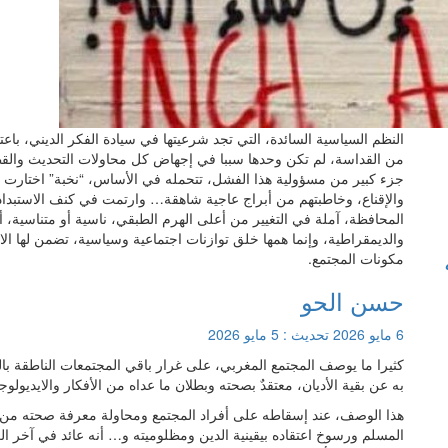
النظم السياسية السائدة، التي تجد شرعيتها في سيادة الفكر الديني، باع
من القداسة، لم تكن وحدها سببا في إجهاض كل محاولات التحديث والقطيع
جزء كبير من مسؤولية هذا الفشل، تتحمله في الأساس، “نخبة” اختارت ا
والإقناع، وخاطبتهم من أبراج عاجية شاهقة… وارتمت في كنف الاستبداد وت
المحافظة، آملة في التغيير من أعلى الهرم الطبقي، ناسية أو متناسية، أن
والديمقراطية، وإنما همها خلق توازنات اجتماعية وسياسية، تضمن لها ا
مكونات المجتمع.
حسن الحو
6 مايو 2026
تحديث :
5 مايو 2026
كثيرا ما يوصف المجتمع المغربي، على غرار باقي المجتمعات الناطقة با
به عن بقية الأديان، معتقدٌ بصحته وبطلان ما عداه من الأفكار والايديولوج
هذا الوصف، عند إسقاطه على أفراد المجتمع ومحاولة معرفة صحته من عد
المسلم ورسوخ اعتقاده بيقينية الدين ومظلوميته و… أنه عائد في آخر ا