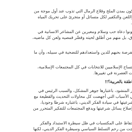
ن بمدن الملح وقلاع الرمال التي تذوب عند أول موجة من
اللعن والتكفير لكل متسائل أو متجرئ على تحريك المياه
ونوا دعاة حب وسلام ومعبرين عن المشاعر الانسانية في
ق، بل منهم من أطلق لحيته وقصَّر قمصيه ولعن كل ماضيه،
فرصة بحبهم للدين واستعدادهم للتضحية في سبيله، وأن ما
اح الإسلاميين للانتخابات في كل المجتمعات الإسلامية،
ت العصرنة في تغييرها.
طقة بالعربية؟!!
 المنشود، باعتبارها جوهر المشكل، والسبب الرئيس في
قي الأسباب التي أجهضت كل محاولات التحديث والقطيعة مع
 شرعيتها في سيادة الفكر الديني، باعتباره شرطا وجوديا،
لاح يسائل شرعيتها ويدفع المجتمعات للتفكير المتحرر من
حفاظ على المكتسبات في ظل سيطرة الاستبداد والفكر
جت من رحم التسلط السياسي وسيطرة الفكر الديني، لكنها