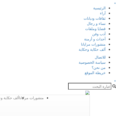
×
الرئيسية
آراء
ثقافات وديانات
نساء و رجال
قضايا وملفات
أدب وفن
أحداث و أزمنة
منشورات مرايانا
ألف حكاية وحكاية
للاتصال
سياسة الخصوصية
من نحن؟
خريطة الموقع
×
منشورات مرايانا
ألف حكاية وح