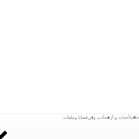
كاية
أحداث و أزمنة
أدب وفن
قضايا وملفات