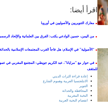
اقرأ أيضا:
.
معارك التنويريين والأصوليين في أوروبا
.
من اليمن، حسين الوادعي يكتب: الفرق بين العلمانية والإلحاد الرسمي
.
“الأصولية” في الإسلام: هل فاجأ الغرب المجتمعات الإسلامية بالحداث
.
في حوار مع ”مرايانا”، عبد الكريم جويطي: المجتمع المغربي في عمو
للمثقف
إعادة قراءة الثراث الديني
الانتلجنسيا العربية وهموم الشارع
التنوير
المحافظة والحداثة
النخبة المغربية
انفصام النخبة العربية