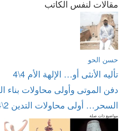
مقالات لنفس الكاتب
حسن الحو
تأليه الأنثى أو… الإلهة الأم 4\4
دفن الموتى وأولى محاولات بناء المعا
السحر… أولى محاولات التدين 2\4
مواضيع ذات صلة