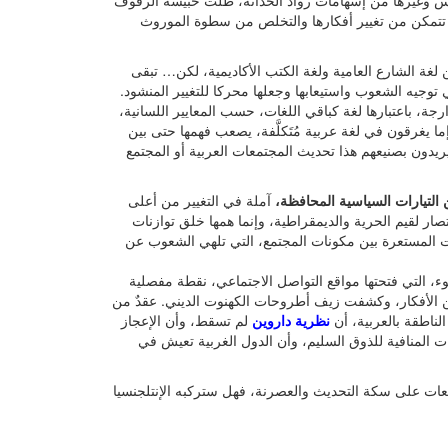
س وغيرها من إسهامات رواد الحداثة، ظلت حبيسة الرفوف
 حتى تتمكن من تغيير أفكارها والتخلص من سطوة الموروث
لغة الشارع العامية ولغة الكتب الأكاديمية، لكن… تبقى
في توجيه الشعوب واستيعابها وجعلها محركا للتغيير المنشود.
ارجة، باعتبارها لغة كباقي اللغات، حسب المعايير اللسانية،
ما يغرقون في لغة عربية مُتَكلَّفة، يصعب فهمها حتى بين
يدون بصنيعهم هذا تحديث المجتمعات العربية أو المجتمع
آملة في التغيير من أعلى
صار لقيم الحرية والديمقراطية، وإنما همها خلق توازنات
ت المستعرة بين مكونات المجتمع، التي تلهي الشعوب عن
 التي فتحتها مواقع التواصل الاجتماعي، نقطة مفصلية
من الأفكار، وكشفت زيف أطروحات الكهنوت الديني. عقدٌ من
لناطقة بالعربية، أن
نظرية داروين
لم تسقط، وأن الإعجاز
ت المنافية للذوق السليم، وأن الدول الغربية تعيش في
ات على سكة التحديث والعصرنة، فهل ستركبه الإنتلجنسيا