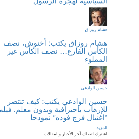
السياسية لهجرة الرسول
هشام روزاق
هشام روزاق يكتب: أخنوش، نصف
الكأس الفارغ… نصف الكأس غير
المملوء
حسين الوادعي
حسين الوادعي يكتب: كيف تنتصر
للإرهاب باحترافية وبدون معلم. فيلم
“اغتيال فرج فوده” نموذجا
المزيد
اشترك لتصلك آخر الأخبار والمقالات