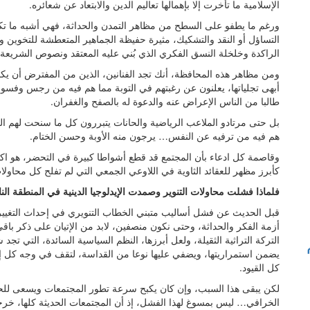
الإسلامية ما تأخرت إلا بإهمالها تعاليم الدين والابتعاد عن شعائره.
ورغم ما يطفو على السطح من مظاهر التمدن والحداثة، فهي أشبه ما تكو
التساؤل أو النقد والتشكيك، مثيرة حفيظة الجماهير المتعطشة للتخوين و
الراكدة وخلخلة النسق الفكري الذي بُني عليه المعتقد ونصوص الشريعة.
ومن مظاهر هذه المحافظة، أنك تجد الفنانين، الذين من المفترض أن يك
أبهى تجلياتها، يعلنون عن رغبتهم في التوبة مما هم فيه من رجس وفسو
طالبا من الناس الإعراض عنه والدعوة له بالصفح والغفران.
بل حتى مرتادو الملاعب الرياضية والحانات يتبررون كل ما سنحت لهم ال
هم فيه من ترفيه عن النفس… يرجون منه الأوبة وحسن الختام.
وقاصمة كل ادعاء بأن المجتمع قد قطع أشواطا كبيرة في التحضر، هو اكتس
كأبرز مظهر للعقائد الثاوية في اللاوعي الجمعي التي لم تفلح كل محاولا
فلماذا فشلت محاولات التنوير وصمدت الإيدلوجيا الدينية في المنطقة النا
قبل الحديث عن فشل أساليب متبني الخطاب التنويري في إحداث التغيير
أزمة الفكر والحداثة، وحتى نكون منصفين، لابد من الإتيان على ذكر با
التركة التراثية الثقيلة، ولعل أبرزها، النظم السياسية السائدة، التي تجد
يضمن استمراريتها، ويضفي عليها نوعا من القداسة، لتقف في وجه كل إص
كل القيود.
لكن يبقى هذا السبب، وإن كان يكبح سرعة تطور المجتمعات ويسعى لل
الخرافي… ليس بمسوغ لهذا الفشل، إذ أن المجتمعات الحديثة كلها، خر