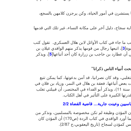
ا يستشرن في أمور الحياة، وكن يرجزن كلامهن بالسجع،
ية سجاح، دليل آخر على مكانة النساء، غير تلك التي قدمها
ب ما جاء في كتاب الأوائل لابن هلال العسكري. تقول كتب
وة[
3
]، اتبعها رجال من قومها يذكر منهم الواقدي غيلان بن
ي أن عطارد بن حاجب بن زرارة كان أحد أتباعها[
5
]، ويذكر
حت أنبياء الناس ذكرانا”
تغلبي، وقد كان نصرانيا، قد آمن بدعوتها، كما يمكن تتبع
ت بعض أتباعها، فعقة بن هلال في النمر، وزياد بن فلان في
إياد، والسليل بن قيس في شيبان (ابن الأثير، الكامل في التاريخ، أحداث سنة 11)، ويذكر أبو الفداء في المختصر، أن قبيلتي تغلب
قدرتها الكبيرة على التأثير في أهل الكتاب.
سيين وعينت جارية… قاضية القضاة 2/2
ين أن المؤذن وظيفة لم تكن مخصوصة بالمسلمين، ونذكر من
بين مؤذنيها، شبت بن ربعي حسب كتاب الاشتقاق لابن دريد (ص223). كما أورد الواقدي في كتاب الردة (ص170) أن المؤذن كان
مؤذن لسجاح (تاريخ اليعقوبي،ج 2/87).