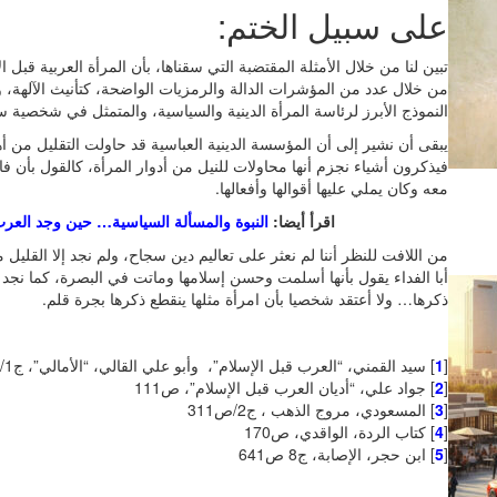
على سبيل الختم:
تبين لنا من خلال الأمثلة المقتضبة التي سقناها، بأن المرأة العربية قبل 
من خلال عدد من المؤشرات الدالة والرمزيات الواضحة، كتأنيث الآلهة، و
النموذج الأبرز لرئاسة المرأة الدينية والسياسية، والمتمثل في شخصية س
يبقى أن نشير إلى أن المؤسسة الدينية العباسية قد حاولت التقليل من أهم
فيذكرون أشياء نجزم أنها محاولات للنيل من أدوار المرأة، كالقول بأن فا
معه وكان يملي عليها أقوالها وأفعالها.
اقرأ أيضا:
النبوة والمسألة السياسية… حين وجد العرب في
من اللافت للنظر أننا لم نعثر على تعاليم دين سجاح، ولم نجد إلا القل
أبا الفداء يقول بأنها أسلمت وحسن إسلامها وماتت في البصرة، كما نجد أن ا
ذكرها… ولا أعتقد شخصيا بأن امرأة مثلها ينقطع ذكرها بجرة قلم.
[
1
] سيد القمني، “العرب قبل الإسلام”، وأبو علي القالي، “الأمالي”، ج1/ص126.
[
2
] جواد علي، “أديان العرب قبل الإسلام”، ص111
[
3
] المسعودي، مروج الذهب ، ج2/ص311
[
4
] كتاب الردة، الواقدي، ص170
[
5
] ابن حجر، الإصابة، ج8 ص641