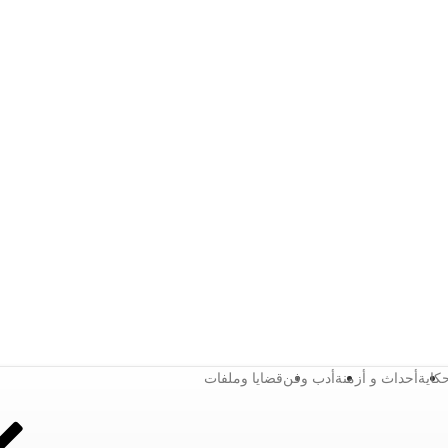
كاية
أحداث و أزمنة
أدب وفن
قضايا وملفات