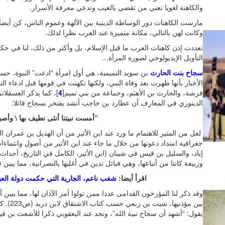
والكاهنة لغويا تعني من تقضي بالغيب وتدعي معرفة الأسرار.
مارست الكاهنات دور الوساطة الدينية بين الآلهة وعموم الناس، كن أيض
وكانت لهن بالتالي، مكانة متميزة عند العرب نظرا لذلك.
تعددت إذن كاهنات العرب ما قبل الإسلام، بل وأكثر من ذلك، لنا في حكا
التأويل الإيديولوجي لصورة المرأة…
سجاح بنت الحارث
بن سويد التميمية، هي أول امرأة “ادعت” النبوة، حس
الأخبار بأنها ظهرت بعد وفاة النبي، ولكنها تكهنت في قومها قبل ادعاء النب
فرشة، والحارث بن الأهتم، وجماعة من بني تميم[
4
]، كما يذكر العسقلان
الدينوري في المعارف أن عطارد بن حاجب أنشد يفتخر بسجاح قائلا:
“أمست نبيتنا أنثى نطيف بها \ وأصب
لعل من المثير للاهتمام ما ورد عند ابن الأثير من أن الهذيل بن عمران ال
جغرافية امتداد دعوتها من خلال ما جاء عند ابن الأثير من أصول وانتماءا
وربيعة كانتا من أتباعها، وهي قبائل تدين في أغلبها بالنصرانية، مما يبين 
اقرأ أيضا:
شغب ناعم، الجارية التي حكمت دولة العبا
وقد ذكر لنا المؤرخون القدامى عددا ممن تولوا أمر الآذان لها، مما يب
يقول: “أشهد أن سجاح نبية الله”، ونجد عند اليعقوبي ذكرا للأشعث بن قيس ك