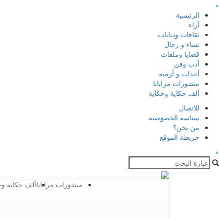
×
الرئيسية
آراء
ثقافات وديانات
نساء و رجال
قضايا وملفات
أدب وفن
أحداث و أزمنة
منشورات مرايانا
ألف حكاية وحكاية
للاتصال
سياسة الخصوصية
من نحن؟
خريطة الموقع
×
منشورات مرايانا
ألف حكاية وح