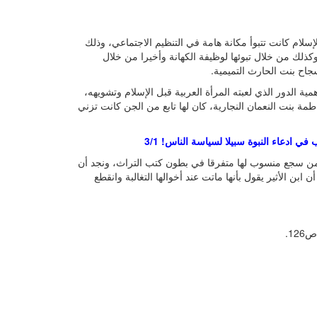
الإسلام كانت تتبوأ مكانة هامة في التنظيم الاجتماعي، وذلك
كذلك من خلال تبوئها لوظيفة الكهانة وأخيرا من خلال
جاح بنت الحارث التميمية.
ية الدور الذي لعبته المرأة العربية قبل الإسلام وتشويهه،
طمة بنت النعمان النجارية، كان لها تابع من الجن كانت تزني
 ادعاء النبوة سبيلا لسياسة الناس! 3/1
يل من سجع منسوب لها متفرقا في بطون كتب التراث، ونجد أن
بن الأثير يقول بأنها ماتت عند أخوالها التغالبة وانقطع