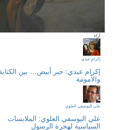
آراء
إكرام عبدي
إكرام عبدي: حبر أبيض… بين الكتابة
والأمومة
علي اليوسفي العلوي
علي اليوسفي العلوي: الملابسات
السياسية لهجرة الرسول