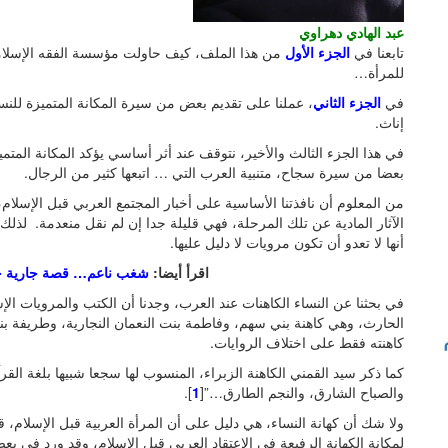
عبد الهادي دهراوي
تابعنا في
الجزء الأول
من هذا الملف، كيف حاولت مؤسسة الفقه الإسلامي
للمرأة…
في
الجزء الثاني
، عملنا على تقديم بعض من سيرة المكانة المتميزة للنس
إناث.
في هذا الجزء الثالث والأخير، نتوقف عند أثر أساسي يؤكد المكانة المتميز
بعضا من سيرة سجاح، متنبية العرب التي … اتبعها كثير من الرجال.
من المعلوم أن نافذتنا الأساسية على أخبار المجتمع العربي قبل الإسلام
الآثار المادية عن تلك المرحلة، فهي قليلة جدا إن لم نقل منعدمة. لذلك،
أنها لا تعدو أن تكون مرويات لا دليل عليها.
اقرأ أيضا:
شغب ناعم… قصة جارية حكمت
في بحثنا عن النساء الكاهنات عند العرب، وجدنا أن الكتب والمرويات الإ
الحارث، وهي كاهنة بني سهم، وفاطمة بنت النعمان النجارية، وطريفة بن
كاهنته فقط على اختلاف الروايات.
كما ذكر سيد القمني الكاهنة الزبراء، المنسوب لها سجعا شبيها بلغة القر
والصباح الشارق، والنجم الطارق…”[
1
].
ولا شك أن كهانة النساء، هي دليل على أن المرأة العربية قبل الإسلام، 
لمكانة الكهانة الرفيعة في الاعتقاد العربي قبل الإسلام، وقد ورد في ب