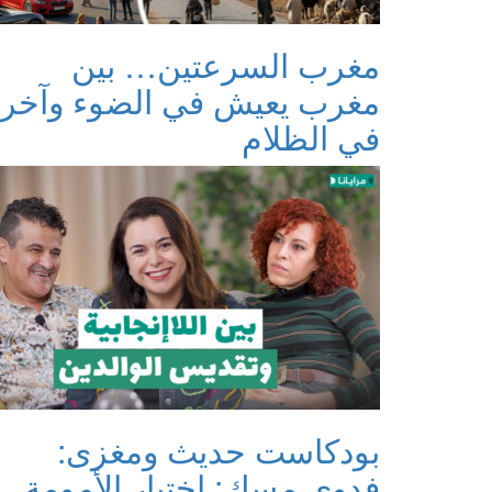
مغرب السرعتين… بين
مغرب يعيش في الضوء وآخر
في الظلام
بودكاست حديث ومغزى:
فدوى مسك: اختيار الأمومة