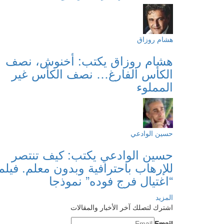
هشام روزاق
هشام روزاق يكتب: أخنوش، نصف
الكأس الفارغ… نصف الكأس غير
المملوء
حسين الوادعي
حسين الوادعي يكتب: كيف تنتصر
للإرهاب باحترافية وبدون معلم. فيلم
“اغتيال فرج فوده” نموذجا
المزيد
اشترك لتصلك آخر الأخبار والمقالات
Email