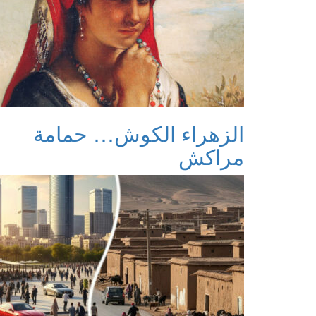
الزهراء الكوش… حمامة
مراكش