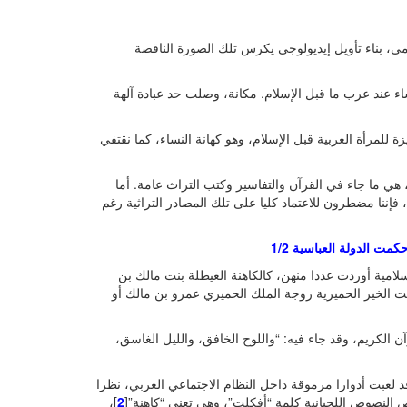
، بناء تأويل إيديولوجي يكرس تلك الصورة الناقصة
اء عند عرب ما قبل الإسلام. مكانة، وصلت حد عبادة آلهة
ة للمرأة العربية قبل الإسلام، وهو كهانة النساء، كما نقتفي
، هي ما جاء في القرآن والتفاسير وكتب التراث عامة. أما
 فإننا مضطرون للاعتماد كليا على تلك المصادر التراثية رغم
 الدولة العباسية 1/2
سلامية أوردت عددا منهن، كالكاهنة الغيطلة بنت مالك بن
ت الخير الحميرية زوجة الملك الحميري عمرو بن مالك أو
آن الكريم، وقد جاء فيه: “واللوح الخافق، والليل الغاسق،
قد لعبت أدوارا مرموقة داخل النظام الاجتماعي العربي، نظرا
عض النصوص اللحيانية كلمة “أفكلت”، وهي تعني “كاهنة”[
2
]،