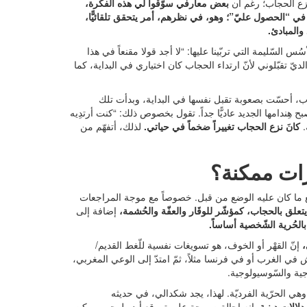
زع الحجاب؛ رغم أن
بعض معارفي سوّقوا لي هذه الفكرة،
في “الحصول عليّ”؛ وهو، في نظرهم، أمر يتحقق تلقائيًّا،
والمبادئ.
 السّليمة التي تربّينا عليها: “لا أجد قولا مقنعاً في هذا
لديّ تقبّلوني لأنّ ارتداء الحجاب كان اختياري في البداية، كما
ب، أحسّت بصعوبة تقبل نفسها في البداية، وبدأت تلك
ح هِندامها الجديد عاديًّا جداً. تقول بخصوص ذلك: “كنت أرتدِيه
.
كانَ نزع الحجاب تغييراً ضخماً في حياتي.
لذلك، أتفهّم من
رات ممكنة؟
ة مع ما كان عليه الوضع من قبل. خصوصاً مع موجة المراجعات
يتعلق بالحجاب، كمؤشّر للوقَار والعفّة والحُشمة،
إضافة إلى
الحُرية الشّخصية أساساً.
،
إنّ القهْر أو الخوف، هو تسويغات نفسية للّغط القديم/
اش في الغرب أو في فرنسا مثلاً، ثمّ امتدّ إلى الوعي المغربي،
ية والسّوسيولوجية.
 وهي الحرّية الفرديّة. لهذا، يجد شكدالي، في حديثه
الات دينية.
إنه إحالة صريحة على تموقع أيديولوجي، يمكِن