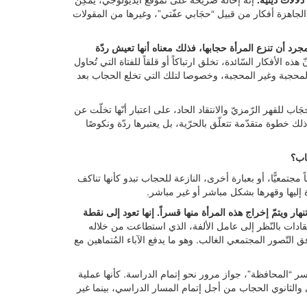
افة الجاهزة أفكار من قبيل “حجَابي عفّتي”، وغيرها من المقولات
جرد أن تنزع المرأة حجابها، فذلك معناه أنها تعيش ردّة
هذه الأفكار السّائدة، تخلق ارتباكاً أو قلقاً للفتاة التي تُحاول
 المحجبة وغير المحجبة، وخصوصا لتلك التي تخلع الحجاب بعد
ب للقهر الرّمزيّ والانتقاد الحاد، على اعتبار أنّها تخلّت عن
 ذلك خطوة متقدّمة تتعلّق بالحرّية، بل يعتبرها ردّة ونكوصًا
اب؟
ً مجتمعيًّا، أو بعبارة أخرى، النازعة للحجاب تبدو كأنها تناكف
ءة إليها وقهرها بشكل مباشر أو غير مباشر.
هار ويتمّ إخراج هذه المرأة منها قسراً. إنها تعود إلى نقطة
تقادات بالنّظر إلى عامل الألفة، الذي استطاعت من خلاله
 التّصور المجتمعي الغالب. وهو ما يدفع الآباء المُتماهين مع
سر “المحافظة”، جواز مرور نحو إتمام الدراسة. كأنها عملية
 والثانوي الحجاب من أجل إتمام المسار الدراسي، بينما غير