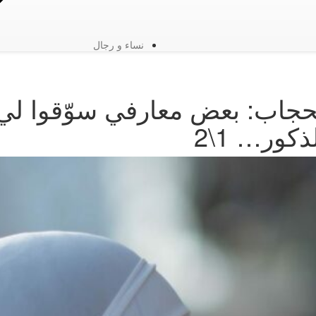
نساء و رجال
اب: بعض معارفي سوّقوا لي ف
ور… 1\2