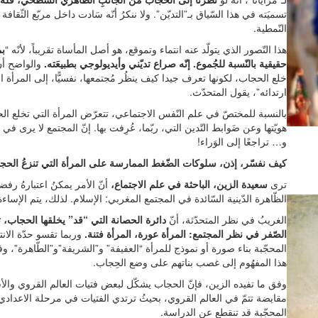
تسميَته في هذا السّياق بـ”التديّن”. ولا ننكرُ أنّه سَادت داخل مربّع الثّق
النّمطية.
هذا التّصور الذي يتولّد عنه انتماء وتموقع، هو أصل المأساة تقريباً، لأنّه “
بم
حقيقية بالنّسبة للجُموع. إنّه صراع تديّني وأيديولوجي بطبيعَته.
والواضح أنّ 
خلع الحجاب، لكونها تعرف جيدا كيف ينظُر مُجتمعها، نفسيًّا، إلى المرأة
ارتدائه”، يقول المتحدّث.
بالنسبة للمختصّ في علم النّفس الاجتماعي، تتعرّض المرأة التي تخلع الحجَا
هويّتها وعن ضَوابط التّدين التي، ربّما، عُرِفت بها. إنّ المجتمع لا يرى في
و… تراجعًا إلى الوَراء!
كيف نفسّر، إذن، سلوكات الضّغط الممارسة على المرأة التي تنزعُ الحج
ترى
سعيدة الزين، الباحثة في علم الاجتماع،
أنّ الأمر يمكنُ اعتبارهُ رفضا
الظّاهرة الدّينية السّائدة في المجتمع المغربي: الإسلام. لذلك، يتم الإسا
الغريبُ في نظر المتحدّثة، أنّ
دائرة الحصانة التي “قد” يخلقها الحجاب، تن
الصّفر في نظر المجتمع: المرأة عورة، المرأة فتنة.
وربما تقسو حدّة الان
المحجّبة بناء صورة أو نموذج للمرأة “العفيفة” و”الشريفة”و”الطّاهرة”، وفق
هذا المفهُوم إلى غصب بناتهم على وضع الحِجاب.
وفق ما تفيده الزين، فإنّ الحجاب يشكّل لبعض فتيات العالم القروي والأ
مقايضة تتمّ في العالم القروي، بحيثُ ترتدي الفتيات في مرحلة الاعدادي
المحجّبة قد تنقطع عن الدراسة.