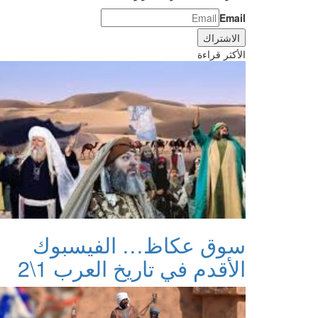
Email
الأكثر قراءة
سوق عكاظ… الفيسبوك
الأقدم في تاريخ العرب 1\2