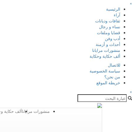
×
الرئيسية
آراء
ثقافات وديانات
نساء و رجال
قضايا وملفات
أدب وفن
أحداث و أزمنة
منشورات مرايانا
ألف حكاية وحكاية
للاتصال
سياسة الخصوصية
من نحن؟
خريطة الموقع
×
منشورات مرايانا
ألف حكاية وح