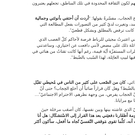
مهم لكون الثقافة المحدودة في تلك المناطق، تجعلهم يعتبرون
 الحجاب، مفسّرةً بقولها: “
أردت أن أحتفي بأنوثتي وجمالية
، وتغيرت لديّ كثير من التصورات بفعل المطالعة التي
 أنها كانت ترفض بالمطلق وبشكل قطعيّ”.
نّني اعتبرتُ مجيئي للرباط فرصة لأحاكم كلّ الغصب الذي
العائلة ذلك على مضض لأنني دافعت عن اختياري، وساعدتني
رات المستفزّة أيّة قيمة، رغم أنها كانَت تقتاتُ من هنائي في
ا لبيتِ العائِلة، لهذا السّبب بالضّبط”.
دائي،
كان من الصّعب على كثير من الناس في مُحيطي تقبّل
الضّبط؟ وهل كَان قراراً صائباً أن أخلع الحِجاب؟ حتى أنّ
ما أنّ الحجاب يفرض، من وجهة نظرهم، الاحترام الاجتماعيّ”…
مع مرايانا.
يّ الذي عاشته بينها وبين نفسها، كان أصعَب مرحَلة حينَ
نعومة أظفَارنا دفعتِني بعد هذا القرار إلى الاسْتشكَال: هل أنا
نه، كلّما تقوى مَوقفي النّفسيّ تُجاه ما أفعل، سأكون أكثر