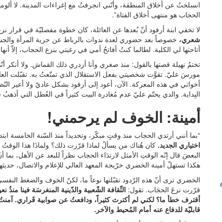
انسلختُ عن أخلاق المنطقة، وأنّني انجرفتُ مع إغراءات المدينة. لا ألو
الحجاب هو منتهى أخلاق الفتاة”.
لا تخفي ابنة أرفود أنّ بُعدها عن العائلة، كان خطوة مفصليّة في قرار نزع
شعري،
خصوصاً بعد حضوري لعدة ندوات بالرباط عن حرية المرأة والجسد
أتاحتها لي الكلية. لطالما كنتُ أفاتحُ أمي في رغبتي بنزع الحجاب، إلاّ
تختمُ نهيلة قصتها بالقول: منذ صغري وأنا أزدري ذلك القماش. ولا أنكر أ
مورسَ عليّ. تقوَّت شخصيتي بفعل الاستقلال الذي تمتّعتُ به. تقبّلت 
أخواتي في هذه المعركة. الآن، أعود إلى أرفود بشكل عاديّ ولا أعير النّظ
البِداية. والدي يحتّم عليّ عدم مُغادرة البيت كثيراً في العُطل التي أذهبُ فيه
أمينة: الخوف لم يرحمني!
“بما أنني أرتدي الحجاب منذ وقتٍ مبكّر، وتحديداً منذ السّنة الخامسة ابت
اختياري الجديد.
كان هُناك من يسألُ لماذا قرّرت ذلك؟ ولماذَا هذا الوقتُ ب
البعضَ قال إنّه الوقتِ الأمثل لارتدَاء الحجاب نظراً للبعد عن الأهل، ب
هكذا تستهلّ أمينة الخضري خرّيجة المعهد العالي للإعلام والاتصال، حديثها 
الخضري ترى أنّ هذه الرّدود تقبّلتها نوعاً ما، لكنّ الخوف والضغط النفس
قرّرت نزعَ الحجَاب. تقول:
الثّقافة الشّعبية والدّينية المنغرسَة فينا منذُ 
أقترف خطأ ما؟ لكني لم أكترث كثيراً، ودافعتُ عن صوابية قَراري. آمنتُ أ
قابليّة للدفاع عنه أمام المُحيط والآخر.