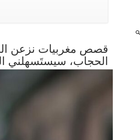
قصص مغربيات نزعن الحج
الحجاب، سيستَسهلني الذك