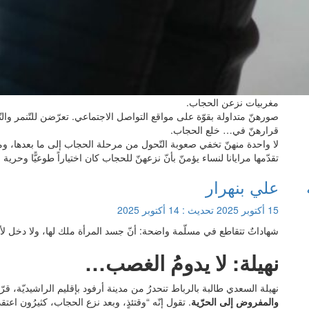
مغربيات نزعن الحجاب.
صورهنّ متداولة بقوّة على مواقع التواصل الاجتماعي. تعرّضن للتّنمر والتّ
قرارهنّ في… خلع الحجاب.
لا واحدة منهنّ تخفي صعوبة التّحول من مرحلة الحجاب إلى ما بعدها، وما
تقدّمها مرايانا لنساء يؤمنّ بأنّ نزعهنّ للحجاب كان اختياراً طوعيًّا وحرية
علي بنهرار
15 أكتوبر 2025
تحديث :
14 أكتوبر 2025
شهاداتٌ تتقاطع في مسلّمة واضحة: أنّ جسد المرأة ملك لها، ولا دخل لأيّ
نهيلة: لا يدومُ الغصب…
نهيلة السعدي طالبة بالرباط تنحدرُ من مدينة أرفود بإقليم الراشيديّة، ق
والمفروض إلى الحرّية
. تقول إنّه “وقتئذٍ، وبعد نزع الحجاب، كثيرُون اعتق