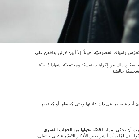
حرّش وانتهاك الخصوصيّة أحياناً، إلاّ أنهن لازلن يدافعن على
 يفجّره ذلك من إكراهات نفسيّة ومجتمعيّة. شهاداتٌ حيّة
 شخصيّة خالصَة.
 أحد فيه، بما في ذلك عائلتها وحتى مُحيطها أو مُجتمعها.
رّرت أن تحكي لمرايانا
قصّة تحولها من الحجاب القسري
دُوا أنني لمّا بدأت أنشر بعض الأفكار التّقدّمية على حائطي،