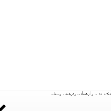
كاية
أحداث و أزمنة
أدب وفن
قضايا وملفات