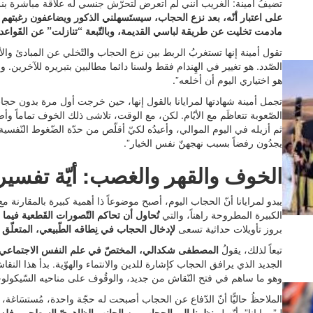
تضيفُ أمينة: الغريب أنني لم أتعرض لتحرّش جنسي له علاقة مباشرة بن
على اعتبار أنّه، بعد نزع الحجاب، سيستَسهلني الذكور ويضاعفون رغبتهم 
مادمت تخليت عن طريقة لباسي القديمة، وبالتّبعة “تنازلت” عن القَواعد 
تقول أمينة إنها تستغربُ الربط بين نزع الحجاب والتّخلي عن المبادئ والأسُس
الصّدد. هو تغيير في الهِندام فقط ولسنا دائما مطالبين بتبريره للآخرين. وا
هو اختياري اليوم أن أخلعه”.
تجمل أمينة شهادتها لمرايانا بالقول إنها، حين خرجت أول مرة بدون حجا
الصّعوبة تتعاظَم مع الأيّام. لكن، مع الوقت، تلاشى ذلك الخوف تماماً وأصب
ثم أزيله في اليوم الموالي، وأعيدُه لكيّ أقلّص من حدّة الضّغوط النّفسية
يجدُون رفضاً بسبب نهجهنّ نفس الخيار”.
الخوف والقهر والغصب: أيّة تفسي
يبدو لمرايانا أنّ الحجاب اليوم، أصبح موضوعاً ذا أهمية كبيرة بالمقارن
الكبيرة المطروحة راهناً، والتي
تُحاول أن تحاكم التّصورات القَطعية فيما 
بروز تأويلات حداثية تسعى
لإدخال الحجاب في نِطاقه الطّبيعي، المتعلّق ب
تبعاً لذلك، يقولُ
المصطفى شكدالي، المختصّ في علم النفس الاجتماعي
الجديد الذي يرافق الحجاب كإشارة للدين والانتماء والهوّية. بدأ هذا النق
وهو ما ساهم في فتح النّقاش من جديد، والوقُوف على مناحيه السّيكولوج
الملاحظُ حاليًّا أنّ الدّفاع عن الحجاب أصبحت له حجّة واحدة، مُستسَاغة،
لـ”مرايانا”، أنّه لو
نظرنا إلى الحجاب من الجانبِ الظاهريّ السطحي، فله دل