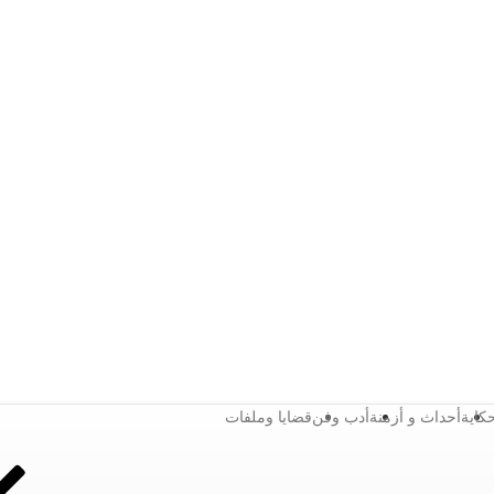
كاية
أحداث و أزمنة
أدب وفن
قضايا وملفات