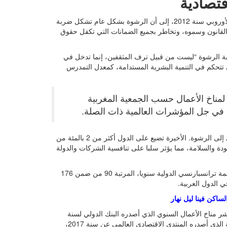
تصادية
خلصت دراسة أجرتها جمعية الشعلة للتربية والثقافة بتعاون مع الاتحاد الأوروبي سنة 2012، إلى أن الرشوة بشكل عام تشكل ضربة
لقانون وسموه، وتخاطر بجميع الضمانات التي تكفل حقوق
ربة الرشوة “ليست من قبيل ترف المثقفين، إنما تدخل في
حكم في التنمية البشرية المستدامة، كمعدل التمدرس
لمناخ الأعمال حسب الجمعية المغربية
في جل المؤشرات العالمية ذات الصلة.
ويرجع البنك الدولي انخفاض معدل النمو بالدول الإفريقية بشكل أساسي إلى الرشوة. الأخيرة تضيع على الدول أكثر من 2 بالمئة من
ودة والسلامة، مما يؤثر سلبا على تنافسية الشركات والدولة
لقد احتل المغرب سنة 2016 في مؤشر إدراك الرشوة الذي تصدره منظمة ترانسبارنسي الدولية سنويا، المرتبة 90 من ضمن 176
لساكن فينا ليل نهار
 69 ضمن 190 دولة بمعدل 67.91 نقطة في مؤشر مناخ الأعمال السنوي الذي أصدره البنك الدولي لسنة
2017. كما احتل المرتبة 71 ضمن 137 دولة في تقرير المنافسة العالمية الذي أصدره المنتدى الاقتصادي العالمي عن سنة 2017،