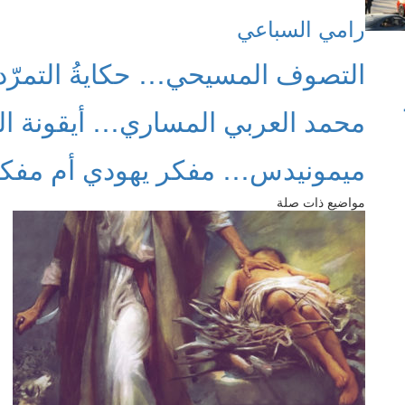
رامي السباعي
التصوف المسيحي… حكايةُ التمرّد 
محمد العربي المساري… أيقونة الص
ميمونيدس… مفكر يهودي أم مفكر
مواضيع ذات صلة