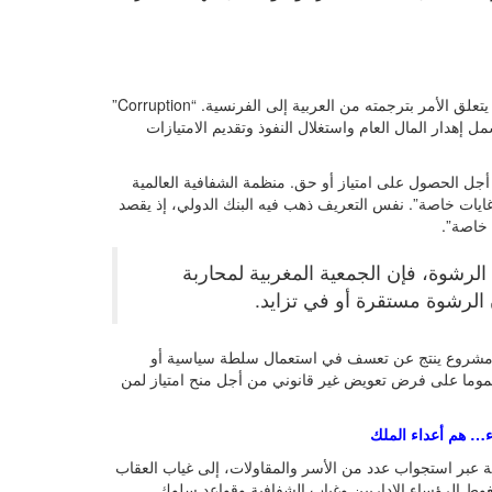
يصعب إيجاد تعريف واضح للرشوة التي تطرح كمفهوم إشكالا لغويا حين يتعلق الأمر بترجمته من العربية إلى الفرنسية. “Corruption”
ل إهدار المال العام واستغلال النفوذ وتقديم الامتيازات
 أجل الحصول على امتياز أو حق. منظمة الشفافية العالمية
ايات خاصة”. نفس التعريف ذهب فيه البنك الدولي، إذ يقصد
خاصة”.
الرشوة، فإن الجمعية المغربية لمحاربة
الرشوة مستقرة أو في تزايد.
ر مشروع ينتج عن تعسف في استعمال سلطة سياسية أو
عموما على فرض تعويض غير قانوني من أجل منح امتياز لمن
ء… هم أعداء الملك
ة عبر استجواب عدد من الأسر والمقاولات، إلى غياب العقاب
غوط الرؤساء الإداريين وغياب الشفافية وقواعد سلوك