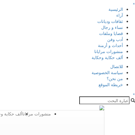
×
الرئيسية
آراء
ثقافات وديانات
نساء و رجال
قضايا وملفات
أدب وفن
أحداث و أزمنة
منشورات مرايانا
ألف حكاية وحكاية
للاتصال
سياسة الخصوصية
من نحن؟
خريطة الموقع
×
منشورات مرايانا
ألف حكاية وح