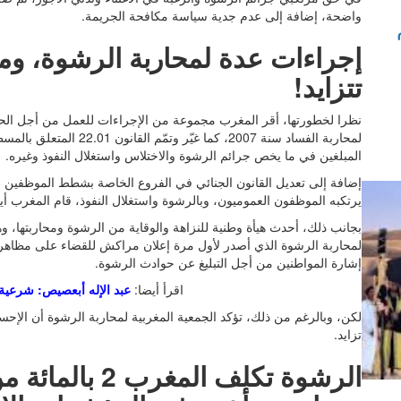
واضحة، إضافة إلى عدم جدية سياسة مكافحة الجريمة.
إجراءات عدة لمحاربة الرشوة، ومع
تتزايد
!
نظرا لخطورتها، أقر المغرب مجموعة من الإجراءات للعمل من أجل الحد 
لمحاربة الفساد سنة 2007، كم
المبلغين في ما يخص جرائم الرشوة والاختلاس واستغلال النفوذ وغيره.
إضافة إلى تعديل القانون الجنائي في الفروع الخاصة بشطط الموظفين في
يرتكبه الموظفون العموميون، وبالرشوة واستغلال النفوذ، قام المغرب أيضا بسن قانون 05.43 المت
بجانب ذلك، أحدث هيأة وطنية للنزاهة والوقاية من الرشوة ومحاربتها، وهي
لمحاربة الرشوة الذي أصدر لأول مرة إعلان مراكش للقضاء على مظاهر
إشارة المواطنين من أجل التبليغ عن حوادث الرشوة.
اقرأ أيضا:
عبد الإله أبعصيص: شرعية 
لكن، وبالرغم من ذلك، تؤكد الجمعية المغربية لمحاربة الرشوة أن الإ
تزايد.
الرشوة تكلف المغ