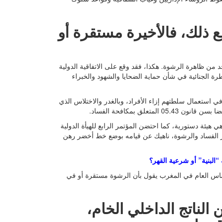
 ذلك، فالأخيرة مستقرة أو
من ظاهرة الرشوة. هكذا، فقد وقع على الاتفاقية الدولية
ا غيّر وتمّم القانون 22.01 المتعلق بالمسطرة الجنائية في شأن حماية الضحايا والشهود والخبراء
 استعمال سلطتهم إزاء الأفراد، وبالغدر والاختلاس الذي
علق بمكافحة الفساد.
 هيئة دستورية، كما احتضن المؤتمر الرابع للهيأة الدولية
 الفساد والرشوة، ناهيك عن قيامه بوضع خط أخضر رهن
“البنية” أو شرعية القهر؟
حساس العام في المغرب يقول بأن الرشوة مستقرة أو في
رب 2 بالمائة من الناتج الداخلي الخام،