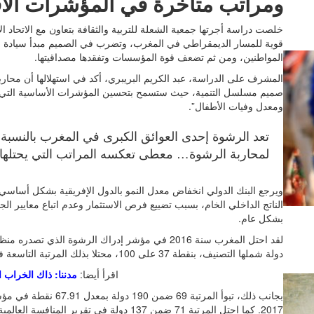
ومراتب متأخرة في المؤشرات الاق
قوية للمسار الديمقراطي في المغرب، وتضرب في الصميم مبدأ سيادة ا
المواطنين، ومن ثم تضعف قوة المؤسسات وتفقدها مصداقيتها.
المشرف على الدراسة، عبد الكريم البريبري، أكد في استهلالها أن محا
صميم مسلسل التنمية، حيث ستسمح بتحسين المؤشرات الأساسية التي تت
ومعدل وفيات الأطفال”.
تعد الرشوة إحدى العوائق الكبرى في المغرب بالنسبة 
لمحاربة الرشوة… معطى تعكسه المراتب التي يحتلها 
الناتج الداخلي الخام، بسبب تضييع فرص الاستثمار وعدم اتباع معايير الج
بشكل عام.
دولة شملها التصنيف، بنقطة 37 على 100، محتلا بذلك المرتبة التاسعة في الدول العربية.
اقرأ أيضا:
مدننا: ذاك الخراب ا
بجانب ذلك، تبوأ المرتبة