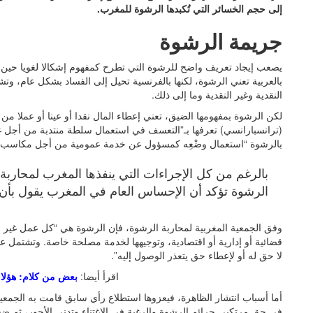
إلى حجم الخسائر التي تُكبدها الرشوة للمغرب.
جريمة الرشوة
بالعربية تعني الرشوة، لكنها بالفرنسية تحيل إلى الفساد بشكل عام، وتشم
النقدية وغير النقدية وما إلى ذلك.
لكن الرشوة بمفهومها الضيق، تعني إعطاء المال نقدا أو عينا أو عملا من
(ترانسبارانسي) تعرفها بـ”التعسف في استعمال سلطة منتدبة من أجل غ
بالرشوة “استعمال وضْعِه كمسؤول عن خدمة عمومية من أجل مكاسب 
بالرغم من كل الإجراءات التي ينفذها المغرب لمحاربة 
الرشوة تؤكد أن الإحساس العام في المغرب يقول بأن 
وفق الجمعية المغربية لمحاربة الرشوة، فإن الرشوة هي “كل عمل غي
قضائية أو إدارية أو اقتصادية، وتوجيهها لخدمة مصلحة خاصة. وتشتمل 
لا حق له أو لإعطاء حق يتعذر الوصول إليه”.
اقرأ أيضا:
بعض من كلام: هؤلا
أما أسباب انتشار الظاهرة، فيعزوها استطلاع رأي سابق قامت به الجمعي
في حق مرتكبي جرائم الرشوة والرغبة في الاغتناء وتدني الأجور، ثم ض