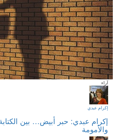
آراء
إكرام عبدي
إكرام عبدي: حبر أبيض… بين الكتابة
والأمومة