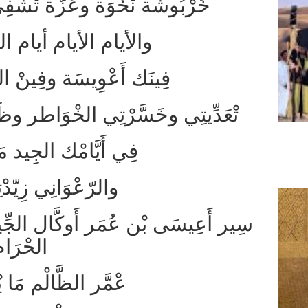
خَرْبُوشَة نْخْوَة وعْزَّة تْشْفِ
والأيام الأيام أيام 
فِينَك أَعْوِيسَة وفِينْ 
تْعَدِّيتِي وخَسَّرْتِي الخْوَاطر وظَ
فِي أَيَّامْك الجِيد مَ
والرّعْوَانِي زِيّدْت
سِير أَعِيسَى بْن عُمَر أَوكَّال الجِّيفَة
الحْرَا
عْمَّر الظَّالْم مَا 