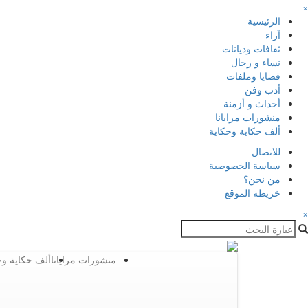
×
الرئيسية
آراء
ثقافات وديانات
نساء و رجال
قضايا وملفات
أدب وفن
أحداث و أزمنة
منشورات مرايانا
ألف حكاية وحكاية
للاتصال
سياسة الخصوصية
من نحن؟
خريطة الموقع
×
منشورات مرايانا
ألف حكاية وح