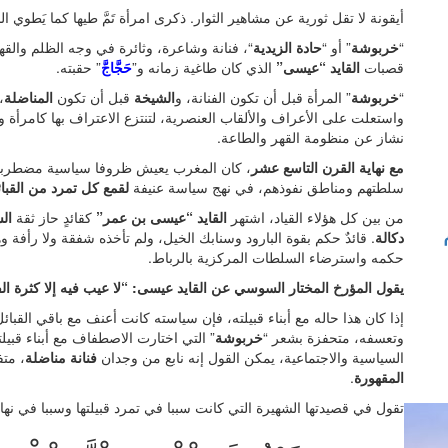
أيقونة لا تقل ثورية عن مشاهير الثوار. ذكرى امرأة تَمَّ طيها كما يَطوي
“
خربوشة
” أو “
حادة الزيدية
“، فنانة وشاعرة، وثائرة في وجه الظلم والق
قصبات
القايد “عيسى”
الذي كان طاغية زمانه و”
حَجَّاجَّ
” حقبته.
“
خربوشة
” المرأة قبل أن تكون الفنانة، و
الشيخة
قبل أن تكون
المناضلة
،
واستعلت على الأعراف والألقاب العنصرية، لتنتزع الاعتراف بها كامرأة 
نشاز عن منظومة القهر والطاعة.
مع نهاية القرن التاسع عشر
، كان المغرب يعيش ظروفا سياسية مضطربة 
سلطتهم ومناطق نفوذهم، في نهج سياسة عنيفة
لقمع كل تمرد من القبائ
من بين كل هؤلاء القياد، اشتهر
القايد “عيسى بن عمر”
كقائدٍ حاز ثقة
ال
دكالة
. قائدٌ حكم بقوة البارود وسنابك الخيل، ولم تأخذه شفقة ولا رأفة 
حكمه واسترضاء السلطات المركزية بالرباط.
يقول المؤرخ المختار السوسي عن القايد عيسى: “لا عيب فيه إلا كثرة الف
إذا كان هذا حاله مع أبناء قبيلته، فإن سياسته كانت أعنف مع باقي القب
وتعسفه، متحفزة بشعر “
خربوشة
” التي اختارت الاصطفاف مع أبناء قبيل
السياسية والاجتماعية، يمكن القول إنه نابع من وجدان
فنانة مناضلة
، متف
المقهورة
.
تقول في قصيدتها الشهيرة التي كانت سببا في تمرد قبيلتها وسببا في نهايت