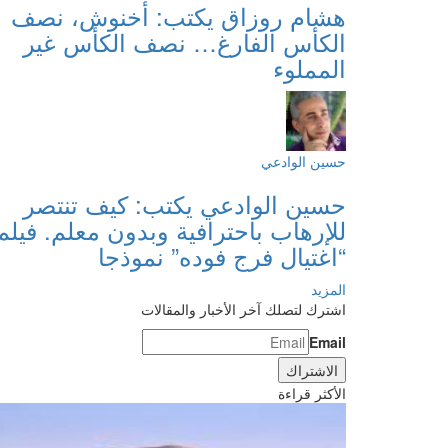
هشام روزاق يكتب: أخنوش، نصف
الكأس الفارغ… نصف الكأس غير
المملوء
حسين الوادعي
حسين الوادعي يكتب: كيف تنتصر
للإرهاب باحترافية وبدون معلم. فيلم
“اغتيال فرج فوده” نموذجا
المزيد
اشترك لتصلك آخر الأخبار والمقالات
Email
الأكثر قراءة