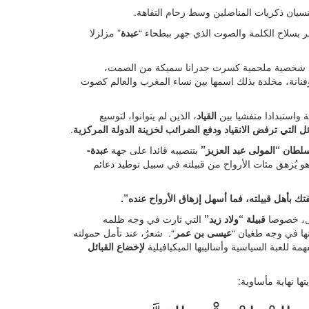
 النسيان ذكريات المناضلين وسط زحام التفاهة.
هر بسلاح الكلمة والصوت الذي جهر ببطحاء “
عبدة
” مزلزلا
 شخصية ملحمية كسرت جدرانا سميكة من الصمت،
وفنانة، مخلدة بذلك اسمها بين نساء المغرب والعالم كصوت
واستبدادا متفشيا بين
القياد
، الذين لم يتوانوا، لتوسيع
ل التي ترفض الانقياد ودفع الضرائب لخزينة الدولة المركزية
.
سلطان “المولى عبد العزيز”
بتنصيبه قائدا على جهة
عبدة-
وهو يُزهق مئات الأرواح من قبيلته في سبيل توطيد دعائم
تك بأهل قبيلته، فما أسهل إزهاق الأرواح عنده”.
ائل، خصوصا
قبيلة “ولاد زيد”
التي ثارت في وجه ظلمه
تها في وجه طغيان “
عيسى بن عمر
“. شعرٌ، عند تأمل حمولته
همة للعبة السياسية وأساليبها الميكيافيلية
لإخضاع القبائل
ها نهاية مأساوية: