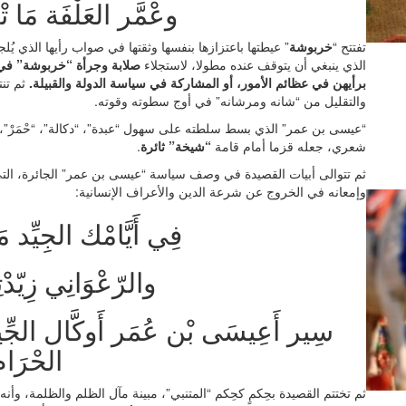
وعْمَّر العَلْفَة مَا تْ
تفتتح “
خربوشة
” عيطتها باعتزازها بنفسها وثقتها في صواب رأيها الذي يُل
الذي ينبغي أن يتوقف عنده مطولا، لاستجلاء
صلابة وجرأة “خربوشة” في ز
برأيهن في عظائم الأمور، أو المشاركة في سياسة الدولة والقبيلة.
ثم تن
والتقليل من “شانه ومرشانه” في أوج سطوته وقوته.
“عيسى بن عمر” الذي بسط سلطته على سهول “عبدة”، “دكالة”، “حْمَرْ”، 
شعري، جعله قزما أمام قامة
“شيخة” ثائرة
.
ثم تتوالى أبيات القصيدة في وصف سياسة “عيسى بن عمر” الجائرة، الت
وإمعانه في الخروج عن شرعة الدين والأعراف الإنسانية:
فِي أَيَّامْك الجِيِّد م
والرّعْوَانِي زِيّدْت
سِير أَعِيسَى بْن عُمَر أَوكَّال الجِّيفَة
الحْرَا
ثم تختتم القصيدة بحِكمٍ كحِكم “المتنبي”، مبينة مآل الظلم والظلمة، وأنه