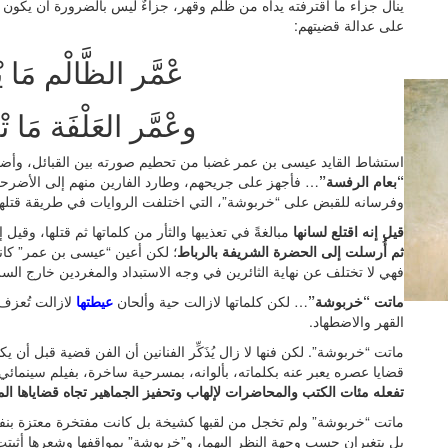
ينال جزاء ما اقترفته يداه من ظلم وقهر، جزاءٌ ليس بالضرورة أن يكون
على عدالة قضيتهم:
عْمَّر الظَّالْم مَا 
وعْمَّر العَلْفَة مَا تْ
استشاط القايد عيسى بن عمر غضبا من تحطيم صورته بين القبائل، وأضم
“بعام الرفسة”
… فأجهز على جريحهم، وطارد الفارين منهم إلى الأضرحة وا
وفرسانه للقبض على “خربوشة”، التي اختلفت الروايات في طريقة قتلها و
قيل إنه اقتلع لسانها
مبالغةً في تعذيبها والثأر من كلماتها ثم قتلها، وقيل 
ثم أُرسلت إلى الحضرة الشريفة بالرباط
؛ لكن أعين “عيسى بن عمر” كا
فهي لا تختلف عن نهاية الثائرين في وجه الاستبداد والمغردين خارج الس
ماتت “خربوشة”
… لكن كلماتها لازالت حية وألحان
عيطتها
لازالت تُعزف
القهر والاضطهاد.
ماتت “خربوشة”. لكن فنها لا زال يُذَكِّر الفنانين أن الفن قضية قبل أ
قضايا عصره يعبر عنه بكلماته، بألوانه، بمسرحية ساخرة، بفيلم سينما
تفعله مئات الكتب والمحاضرات لإلهاب وتحفيز الجماهير تجاه قضاياها ال
ماتت “خربوشة” ولم تخجل من لقبها كشيخة بل كانت مفتخرة معتزة بنفس
بل يتغيران حسب وجهة النظر إليهما، و”خربوشة” بمواقفها وشعرها أثبت