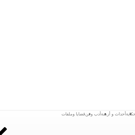
كاية
أحداث و أزمنة
أدب وفن
قضايا وملفات