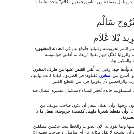
 أخرويا بل بجماعة من الناس
يجمعهم “عْلاَم” واحد
ليناضلوا
يْرُوح سَالْم
زِيد بْلا عْلاَم
ر الشر لخربوشة وقبيلتها فأوقع بهم في
الحادثة المشهورة
لزوايا فقتَّل فيهم تقتيلا ذريعا، ثم أطلق جواسيسه
التنكيل بها.
إنه
وأدها حية
، وقيل إنه
أُلقي القبض عليها من طرف المخزن
نوا أسرع من
المخزن
فقتلوها في الطريق. كيفما كانت نهايتها،
رب والرافضين لأن يكونوا جزء من القطيع الكبير.
 كسيمفونية خالدة تُحفز النساء لاستكمال مسيرة النضال ضد
ن يكون ترفيها، وأن الفنان ينبغي أن يكون صاحب موقف من
ئي…
وأن مقطعا شعريا ملهما، كقصيدة خربوشة، يفعل ما لا
مصيرية.
ها وبما تقوم به، لأن الصواب والخطأ ليسا حكمين مطلقين
ت أن الشيخة لا تقل مكانة عن أي مناضل أو صاحب قضية إذا