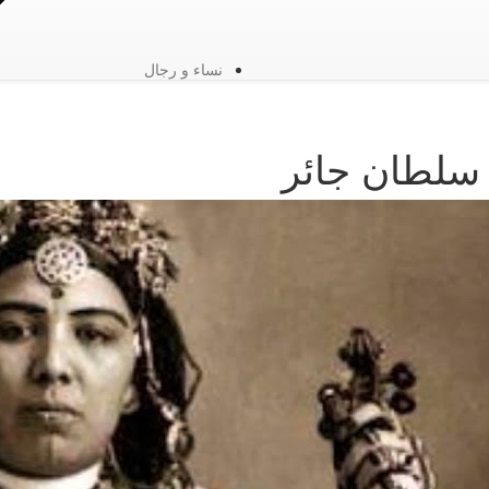
نساء و رجال
سلطان جائر