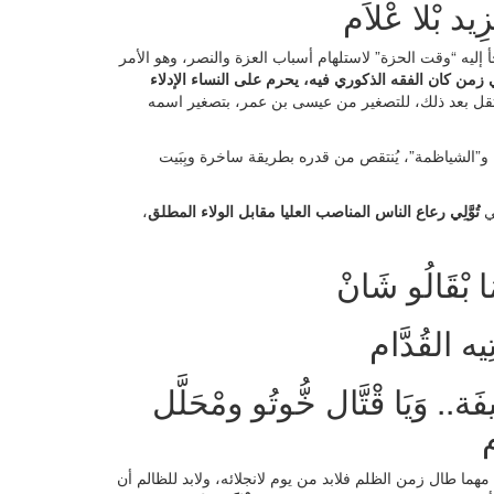
زِيد بْلا عْلاَم
جأ إليه “وقت الحزة” لاستلهام أسباب العزة والنصر، وهو الأمر
من كان الفقه الذكوري فيه، يحرم على النساء الإدلاء
تقل بعد ذلك، للتصغير من عيسى بن عمر، بتصغير اسمه
و”الشياظمة”، يُنتقص من قدره بطريقة ساخرة وبِبَيت
ي
تُوَّلِي رعاع الناس المناصب العليا مقابل الولاء المطلق
،
َا بْقَالُو شَانْ
ِيه القُدَّام
.. وَيَا قْتَّال خُّوتُو ومْحَلَّل
م
 مهما طال زمن الظلم فلابد من يوم لانجلائه، ولابد للظالم أن