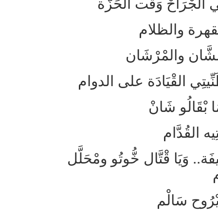
ي الجْرَاحْ وَقْت الحَزَّة
القهرة والظلام
الشَّان والمْرْشَان
نِّيتِي القْيَادَة على الدوام
ا بْقَالُو شَانْ
ِيه القُدَّام
.. وَيَا قْتَّال خُّوتُو ومْحَلَّل
م
يْرُوح سَالْم