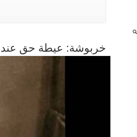
خربوشة: عيطة حق عند 