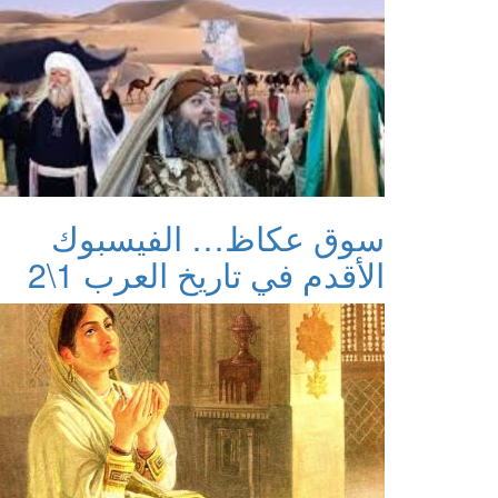
سوق عكاظ… الفيسبوك
الأقدم في تاريخ العرب 1\2