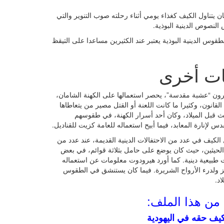
ن يتناول الكيف كغذاء يومي أثناء رحلته صوب التنوير والتي
نصوص الدينية البوذية.
الطقوس الدينية البوذية يعتبر عند الكثيرين مساعدا على التيقظ
نات أخرى
ون “عشبة مقدسة”، يحصر استعمالها على الكهنة الشامان،
قانون، وكثيرا ما كانت اللعنة أو القتل مصير من يتعاطاها
الث قبل الميلاد، وكان أحد أسرار الكهنة، في طقوسهم
 لإنارة المعابد، فيما أبيح استعماله للعامة كزيت للقناديل.
لكيف في عدد من الاحتفالات الدينية القديمة، عند عدد من
حيثين، حيث كان يوضع على حامل بثلاثة قوائم، في بعض
 طبيعية دينية. كما أورد هيرودوت معلومات عن استعماله
ز ولدرء الأرواح الشريرة. فيما كان يستنشق في الطقوس
د.
 من هذا الملف
:
يف حقه في اليهودية