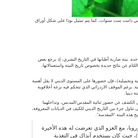
والتي دامت ست سنوات، كما يتم تمثيل بوذا على شكل أوراق
حدة. نبتة ضاربة أطنابها في التاريخ البشري، إذ يرجع بعض
للثام عن نتائج جديدة بخصوص تاريخ النبتة واستعمالاتها،
ية وتجميلية)، فإن حضورها على المستوى الديني لا يقل أهمية
ينية. برغم الموقف الازدرائي الذي تتحكم فيه نزعة أخلاقوية
 دينيا.
ول الكشف عن حضور ثنائية المقدس/المدنس، وتداخلهما
ى تناول جزء من التاريخ الديني للكيف في الديانات المعروفة،
خ هذه النبتة “المقدسة”.
وبا، مع الغزو الذي تعرضت له هذه الأخيرة
ية (بين 2300 و1000 قبل الميلاد)، حيث كان يستخدم آنذاك في التغذية