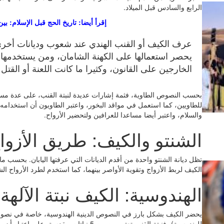
الرابع والسادس قبل الميلاد.
إقرأ أيضا: تاريخ الحج قبل الإسلام: بين 
عرف الكيف أو القنب الهندي عند شعوب وديانات أخر
يحصر استعمالها على الكهنة الشامان، ومن يستخدمها خ
الخارجين على القانون، وكثيرا ما كانت اللعنة أو القتل
بحسب النصوص الطاوية، فثمة إشارات عديدة لنبتة القنب، على عدة مست
للطاويين، كما استعمل في مواقد البخور، واعتبر الطاويون أن استخدامه ي
والسلام، واعتبر أيضا مساعدا للعرافين ولتحضير الأرواح.
الشنتو والكيف: طريق الأزوا
تظل ديانة الشنتو واحدة من أقدم الديانات التي عرفتها اليابان. بحسب
الكيف لربط الأزواج وتقوية الأواصر بينهما، كما استخدم لطرد الأرواح ا
الهندوسية: الكيف نبتة الآلهة
يحضر الكيف بشكل بارز في النصوص الدينية الهندوسية، خاصة في نصوصه
للهندوسية)، فنبتة القنب تعتبر من بين 5 نباتات