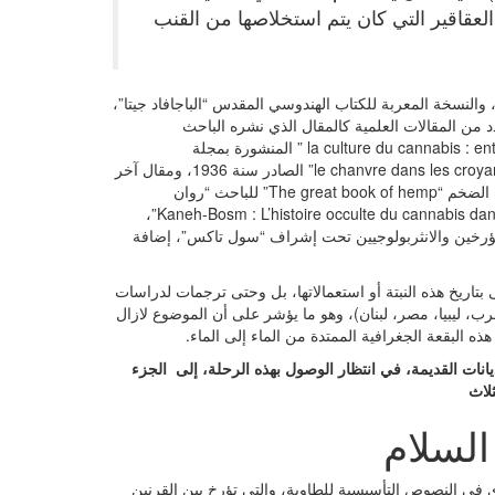
لعقاقير التي كان يتم استخلاصها من القنب
 والنسخة المعربة للكتاب الهندوسي المقدس “الباجافاد جيتا”،
د من المقالات العلمية كالمقال الذي نشره الباحث
الأنثربولوجي المغربي خالد مونة بعنوان “la culture du cannabis : entre l’économie et le religieux ” المنشورة بمجلة
Théologique، ومقال لسولا بينيت “le chanvre dans les croyances et les coutumes populaires” الصادر سنة 1936، ومقال آخر
لنفس الباحثة بعنوان “early diffusion and folk use of hemp”، والكتاب الضخم “The great book of hemp” للباحث “روان
روبنسون”، ومقال للباحث كريس بينيث بعنوان ” Kaneh-Bosm : L’histoire occulte du cannabis dans l’Ancien Testament”،
” الذي أعده مجموعة من المؤرخين والانثربولوجيين تحت إشراف “سول تاكس”، إضافة
 بتاريخ هذه النبتة أو استعمالاتها، بل وحتى ترجمات لدراسات
رب، ليبيا، مصر، لبنان)، وهو ما يؤشر على أن الموضوع لازال
 هذه البقعة الجغرافية الممتدة من الماء إلى الماء.
نات القديمة، في انتظار الوصول بهذه الرحلة، إلى الجزء
لاث
السلام
ي في النصوص التأسيسية للطاوية، والتي تؤرخ بين القرنين