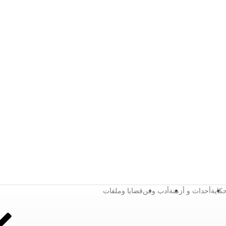
كاية
أحداث و أزمنة
أدب وفن
قضايا وملفات