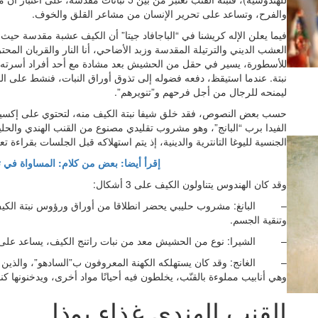
والفرح، وتساعد على تحرير الإنسان من مشاعر القلق والخوف.
فيما يعلن الإله كريشنا في “الباجافاد جيتا” أن الكيف عشبة مقدسة حيث ور
العشب الديني والترتيلة المقدسة وزبد الأضاحي، أنا النار والقربان المحترق
للأسطورة، يسير في حقل من الحشيش بعد مشادة مع أحد أفراد أسرته،
نبتة. عندما استيقظ، دفعه فضوله إلى تذوق أوراق النبات، فنشط على الف
ليمنحه للرجال من أجل فرحهم و”تنويرهم”.
حسب بعض النصوص، فقد خلق شيفا نبتة الكيف منه، لتحتوي على إكسير
الفيدا برب “البانج”، وهو مشروب تقليدي مصنوع من القنب الهندي وال
الجنسية لليوغا التانترية والدينية، إذ يتم استهلاكه قبل الجلسات بقراءة تع
إقرأ أيضا: بعض من كلام: المساواة في ت
وقد كان الهندوس يتناولون الكيف على 3 أشكال:
– البانغ: مشروب حليبي يحضر انطلاقا من أوراق ورؤوس نبتة الكيف، وا
وتنقية الجسم.
– الشيرا: نوع من الحشيش معد من نبات راتنج الكيف، يساعد على ا
– الغانج: وقد كان يستهلكه الكهنة المعروفون ب”السادهو”، والذين يجول
وهي أنابيب مملوءة بالقنّب، يخلطون فيه أحيانًا مواد أخرى، ويدخنونها كنو
القنب الهندي غذاء بوذا