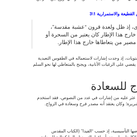
القطيعة والاستمرارية 1\3
ى، إذ ظل ولعدة قرون “عشبة مقدسة”،
ارج هذا الإطار كان يعتبر من السحرة أو
 مصير من يتعاطاها خارج هذا الإطار.
ويات، إذ وجدت إشارات لاستعماله في الطقوس التعبدية
قضي على الرغبات الأنانية، ويجنح بالمتعاطي لها نحو السلم
ج للسعادة
 ما عثر عليه من إشارات في عدد من النصوص، فقد استخدم
لشريرة؛ وكان يعتقد أنه مصدر فرح وسعادة في الزواج.
ا التأسيسية، إذ حسب “الفيدا” (الكتاب المقدس
 مقدسة، على اعتبار أن ملاكا حارسا يوجد بأوراقها، التي نظر إليها كجالبة للسعادة