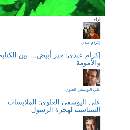
آراء
إكرام عبدي
إكرام عبدي: حبر أبيض… بين الكتابة
والأمومة
علي اليوسفي العلوي
علي اليوسفي العلوي: الملابسات
السياسية لهجرة الرسول