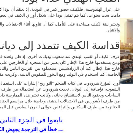
على غرار الهندوسية، فللكيف حضور كبير في البوذية، إذ يعتقد أن بوذا كا
دامت ست سنوات، كما يتم تمثيل بوذا على شكل أوراق الكيف في بعض ال
وتعتبر نبتة الكيف مساعدة على التأمل، كما أن تناولها أثناء الاحتفالات و
والانتباه.
قداسة الكيف تتمدد إلى ديا
عرف الكيف أو القنب الهندي عند شعوب وديانات أخرى، إذ ظل ولعدة قر
ومن يستخدمها خارج هذا الإطار كان يعتبر من السحرة أو الخارجين على ال
خارج هذا الإطار. كما أن الزرادشتيين استعملوه بين القرنين الثامن والث
الخاصة، كما استخدم في التوليد ومع البخور للطقوس الدينية، وكزيت مقدس
أورد المؤرخ هيرودوت في كتابه الضخم “التواريخ” إشارات على استعمال ا
الشعوب، فإضافة إلى اليونان، تحدث هيرودوت عن استعماله من طرف ال
الساحات ويجتمع الناس لاستنشاق دخانه، وكانت تعتبر هذه الممارسة ذات
من طرف الأشوريين في الاحتفالات الدينية، وخاصة خلال مراسيم الجنائ
الجنائزية من طرف السكثيين والتراقيين حوالي القرن السادس قبل الميلا
تابعوا في
ا
لجزء الثاني
ـــ خطأ في الترجمة يجهض الك