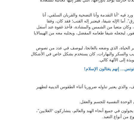
د فيه “أنا التقدمة وأنا التضحية والقربان السلفي، أنا
”. أما الإله شيفا، فيعتبر إله القنب؛ فقد كان، وفقا
 وكان متعبا من الشمس والمشادة، فأخذ غفوة عند أسفل
ور، ليجعله شيفا طعامه المفضل، ويجلبه معه من الهيمالايا
 الحياة، الذي وضعه بالغانجا، ليوصف في عدد من نصوص
حليب والسكر والبهارات، كان يستخدم بشكل خاص في الأشكال
ويذة إلى الآلهة كالي.
ونس… إنهم يغتالون الإسلام!
لذي يعتبر تناوله ضروريا أثناء الطقوس الدينية لتطهير
لوحدة النفسية للجسم والعقل.
ون في جميع أنحاء الهند والعالم، يتشاركون “الغلايين”،
ع من أنواع التعبد.