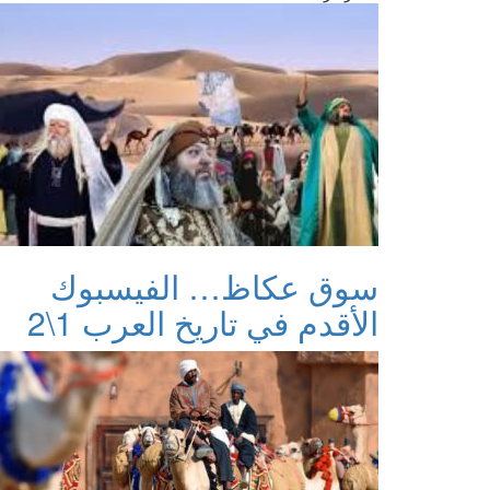
سوق عكاظ… الفيسبوك
الأقدم في تاريخ العرب 1\2