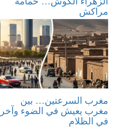
الزهراء الكوش… حمامة
مراكش
مغرب السرعتين… بين
مغرب يعيش في الضوء وآخر
في الظلام