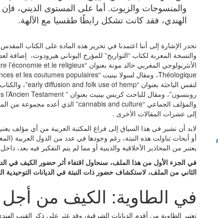
والمنسوجات والزيوت. أما على المستوى الديني، فإن ا
الهندي، فقد كانت تشكل رابطًا طقسيا مع الآلهة.
تجدر الإشارة إلى أننا اعتمدنا في تحرير هذه المادة على الكتاب المقدس،
والنسخة المعربة لكتاب “التواريخ” للمؤرخ اليوناني هيرودوت، إضافة لعد
والمؤلف الجماعي “cannabis and culture
إلى عشرات المقالات الأخرى .
لابد أن نشير في هذا السياق إلى فراغ المكتبة العربية من أي مؤلف يعنى
أو أبحاث تناولت هذه النبتة، رغم وجودها في عدد من الدول العربية (المغ
يعتبر من المحاذير الأخلاقية والدينية أو مما لم يتم التفكير فيه بعد، داخل
في الجزء الأول من هذا الملف، سنحاول اقتفاء أثر حضور الكيف في الديا
الثاني من الملف، لاستكشاف حضور ذات النبتة في الديانات التوحيدية الث
في الطاوية: الكيف من أجل 
تعتبر الطاوية من أقدم الديانات الشرقية، وقد عثر على ذكر القنب الهند