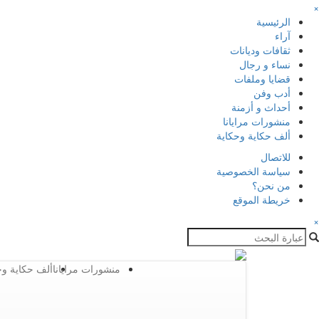
×
الرئيسية
آراء
ثقافات وديانات
نساء و رجال
قضايا وملفات
أدب وفن
أحداث و أزمنة
منشورات مرايانا
ألف حكاية وحكاية
للاتصال
سياسة الخصوصية
من نحن؟
خريطة الموقع
×
منشورات مرايانا
ألف حكاية وح