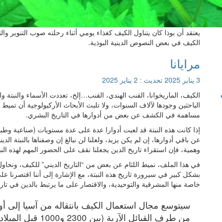
يعتقد أن بوذا كان يتناول الكيف كغذاء يومي أثناء رحلته صوب التنوير 
الكيف في بعض النصوص الدينية البوذية.
مرايانا
3 يناير 2025
تحديث :
2 يناير 2025
الكيف، الماريخوانا، القنب الهندي، القنب…إلخ، تعددت الأسماء والنبتة وا
الباحثين وجودها لآلاف السنوات، ولا تلبث الأبحاث الأركيولوجية أن تميط ا
مساهمة في الكشف عن بعض من أدوارها في التاريخ البشري.
إذا كانت هذه النبتة قد لعبت أدوارا عدة على عدة مستويات (صناعية وطب
عن باقي أدوارها، إن لم يكن يزيد، ولعلنا لن نبالغ إن وصفناها بالنبتة الد
وهمية، فإن استقراء تاريخ الدين يجعلنا نقف على الحضور المهم لهذه النبتة
في هذا الملف، نميط اللثام عن بعض من “التاريخ الديني” للكيف، ونحا
بشكل كبير في سيرورة تاريخ هذه النبتة، مع الإشارة إلى أننا اقتصرنا عل
خاصة منها المشرقية والتوحيدية، والاقتصار على ما يرتبط بالدين في تاري
سيتوسع مجال استعمال الكيف بانتقاله من آسيا إلى أور
من طرف القبائل الآر