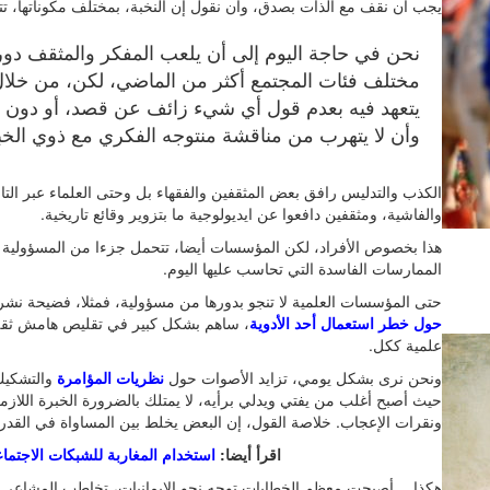
يجب أن نقف مع الذات بصدق، وأن نقول إن النخبة، بمختلف مكوناتها، ت
نحن في حاجة اليوم إلى أن يلعب المفكر والمثقف دور
مختلف فئات المجتمع أكثر من الماضي، لكن، من خلال 
يتعهد فيه بعدم قول أي شيء زائف عن قصد، أو دون تح
وأن لا يتهرب من مناقشة منتوجه الفكري مع ذوي الخب
الكذب والتدليس رافق بعض المثقفين والفقهاء بل وحتى العلماء عبر التاري
والفاشية، ومثقفين دافعوا عن ايديولوجية ما بتزوير وقائع تاريخية.
هذا بخصوص الأفراد، لكن المؤسسات أيضا، تتحمل جزءا من المسؤولية ف
الممارسات الفاسدة التي تحاسب عليها اليوم.
حتى المؤسسات العلمية لا تنجو بدورها من مسؤولية، فمثلا، فضيحة نشر 
حول خطر استعمال أحد الأدوية
، ساهم بشكل كبير في تقليص هامش ثقة
علمية ككل.
ونحن نرى بشكل يومي، تزايد الأصوات حول
نظريات المؤامرة
والتشكيك 
حيث أصبح أغلب من يفتي ويدلي برأيه، لا يمتلك بالضرورة الخبرة اللازمة 
ونقرات الإعجاب. خلاصة القول، إن البعض يخلط بين المساواة في القدرة 
اقرأ أيضا:
استخدام المغاربة للشبكات الاجتما
هكذا… أصبحت معظم الخطابات توجه نحو الايمانيات، تخاطب المشاعر بد