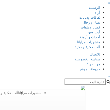
×
الرئيسية
آراء
ثقافات وديانات
نساء و رجال
قضايا وملفات
أدب وفن
أحداث و أزمنة
منشورات مرايانا
ألف حكاية وحكاية
للاتصال
سياسة الخصوصية
من نحن؟
خريطة الموقع
×
منشورات مرايانا
ألف حكاية وح