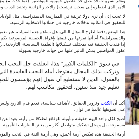
ونشر تسريبات قد تصل حد تفاصيل حميمية للمواطنين (كما حدث مع بنج
الأمر الذي اضطره إلى سحب ترشيحه) والأخبار الزائفة وتجنيد الذباب وم
لا عجب إذن أن نرى دولا عريقة في الممارسة الديمقراطية، مثل الولايات
للتحقيق في امكانية تدخلات خارجية في حملاتها الانتخابية الرقمية.
هذا الوضع يدفعنا لطرح السؤال التالي: هل تساهم هذه التقنيات، عبر تعمي
والديمقراطية؟ أم أنها تفرغها من قيمتها بإغراق الحقيقة الموضوعية بكم
إذا فقدت الحقيقة فيه بمختلف تشكيلاتها (العلمية السياسية، التاريخية…)
عقول المواطنين يمكن التأثير عليها من جهات خارجية بسهولة.
في سوق “الكلمات الكبير” هذا، انغلقت جل النخب ا
وتركت بذلك المجال مفتوحا، أمام النخب الفاسدة التي ا
بالعقول، الذين لا نستطيع أن نقول إنهم يؤسسون للجه
تعليم جيد منذ سنين، لتحقيق مكاسب لهم.
أكيد أن
الكذب
وتزوير الحقائق، لأهداف سياسية، قديم قدم التاريخ وليس 
على تسويقها عالميا في ثوان.
أصبح لكل واحد اليوم حقيقته وتأويله للوقائع انطلاقا من رأيه، بعيدا 
مسموعة، بل ومحل تشكيك متواصل أكثر من بعض النظريات التآمرية.
أزمة الحقيقة هذه تعكس أزمة أعمق، وهي أزمة الثقة في النخب والمؤس