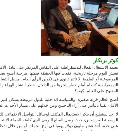
كوثر بربكار
يعتمد الاشتغال الفعال للديمقراطية على النقاش المرتكز على تبادل الأفكا
نعيش اليوم مرحلة تاريخية، فقدت فيها الحقيقة قيمتها. مرحلة أصبح يصط
الموضوعية أو العلمية إلا تأثير ثانوي في تكوين الرأي العام، مقابل انتشار 
الديمقراطية كنظام أمام خطر ينخرها من الداخل، خطر انتشار الهراء والنظ
المفتوح على العالم. كيف؟
أصبح العالم قرية صغيرة، والسياسة الداخلية للدول مرتبطة بشكل كبير ب
الأقل- تقنيا بالتأثير على آراء الناخبين ومن خلالهم على مسار الأحداث ا
لا أحد يستطيع أن ينكر الاستعمال المكثف لوسائل التواصل الاجتماعي للت
الرسمية للمرشحين، حيث وصل المبلغ اليومي الذي كلفته الحملة الانت
على حدة، أحد عشر مليون دولار يوميا في أوج الحملة، أو من خلال تد