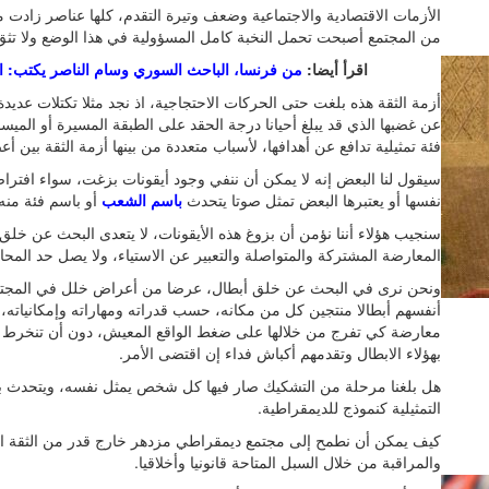
الأزمات الاقتصادية والاجتماعية وضعف وتيرة التقدم، كلها عناصر زادت م
من المجتمع أصبحت تحمل النخبة كامل المسؤولية في هذا الوضع ولا تثق
اقرأ أيضا:
من فرنسا، الباحث السوري وسام الناصر يكتب: الوج
أزمة الثقة هذه بلغت حتى الحركات الاحتجاجية، اذ نجد مثلا تكتلات عد
عن غضبها الذي قد يبلغ أحيانا درجة الحقد على الطبقة المسيرة أو الم
فئة تمثيلية تدافع عن أهدافها، لأسباب متعددة من بينها أزمة الثقة بين أعض
سيقول لنا البعض إنه لا يمكن أن ننفي وجود أيقونات بزغت، سواء افترا
نفسها أو يعتبرها البعض تمثل صوتا يتحدث
باسم الشعب
أو باسم فئة منه 
سنجيب هؤلاء أننا نؤمن أن بزوغ هذه الأيقونات، لا يتعدى البحث عن خلق
المعارضة المشتركة والمتواصلة والتعبير عن الاستياء، ولا يصل حد المحا
ونحن نرى في البحث عن خلق أبطال، عرضا من أعراض خلل في المجتمع: 
أنفسهم أبطالا منتجين كل من مكانه، حسب قدراته ومهاراته وإمكانياته، ب
معارضة كي تفرج من خلالها على ضغط الواقع المعيش، دون أن تنخرط في
بهؤلاء الابطال وتقدمهم أكباش فداء إن اقتضى الأمر.
هل بلغنا مرحلة من التشكيك صار فيها كل شخص يمثل نفسه، ويتحدث 
التمثيلية كنموذج للديمقراطية.
كيف يمكن أن نطمح إلى مجتمع ديمقراطي مزدهر خارج قدر من الثقة الم
والمراقبة من خلال السبل المتاحة قانونيا وأخلاقيا.