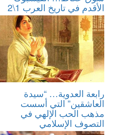
الأقدم في تاريخ العرب 1\2
رابعة العدوية… “سيدة
العاشقين” التي أسست
مذهب الحب الإلهي في
التصوف الإسلامي