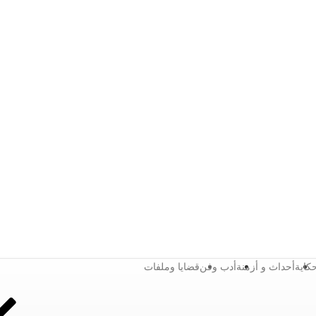
كاية
أحداث و أزمنة
أدب وفن
قضايا وملفات