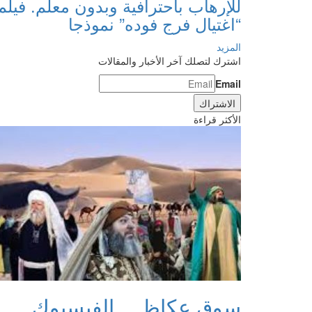
للإرهاب باحترافية وبدون معلم. فيلم
“اغتيال فرج فوده” نموذجا
المزيد
اشترك لتصلك آخر الأخبار والمقالات
Email
الأكثر قراءة
سوق عكاظ… الفيسبوك