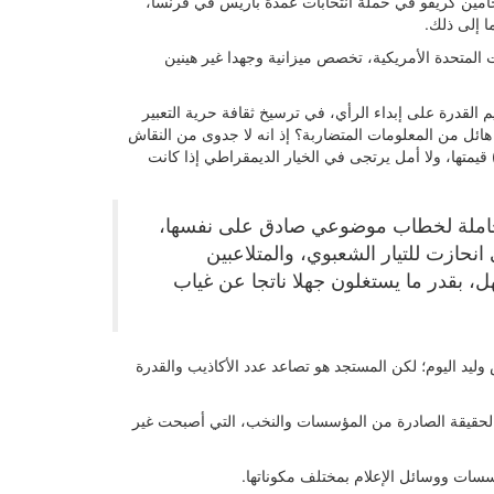
امين كريفو في حملة انتخابات عمدة باريس في فرنسا،
ا إلى ذلك.
 المتحدة الأمريكية، تخصص ميزانية وجهدا غير هينين
م القدرة على إبداء الرأي، في ترسيخ ثقافة حرية التعبير
 هائل من المعلومات المتضاربة؟ إذ انه لا جدوى من النقاش
 قيمتها، ولا أمل يرتجى في الخيار الديمقراطي إذا كانت
لحاملة لخطاب موضوعي صادق على نفسها،
نحازت للتيار الشعبوي، والمتلاعبين
ل، بقدر ما يستغلون جهلا ناتجا عن غياب
وليد اليوم؛ لكن المستجد هو تصاعد عدد الأكاذيب والقدرة
عن الحقيقة الصادرة من المؤسسات والنخب، التي أصبحت غير
سات ووسائل الإعلام بمختلف مكوناتها.