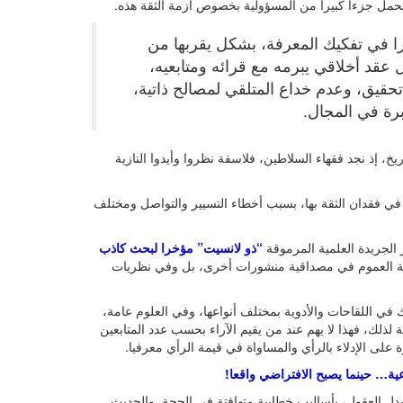
تحمل جزءا كبيرا من المسؤولية بخصوص أزمة الثقة هذه.
ا في تفكيك المعرفة، بشكل يقربها من
عقد أخلاقي يبرمه مع قرائه ومتابعيه،
قيق، وعدم خداع المتلقي لمصالح ذاتية،
رة في المجال.
خ، إذ نجد فقهاء السلاطين، فلاسفة نظروا وأيدوا النازية
ي فقدان الثقة بها، بسبب أخطاء التسيير والتواصل ومختلف
الجريدة العلمية المرموقة
“ذو لانسيت” مؤخرا لبحث كاذب
 العموم في مصداقية منشورات أخرى، بل وفي نظريات
في اللقاحات والأدوية بمختلف أنواعها، وفي العلوم عامة،
لذلك، فهذا لا يهم عند من يقيم الآراء بحسب عدد المتابعين
على الإدلاء بالرأي والمساواة في قيمة الرأي معرفيا.
عية… حينما يصبح الافتراضي واقعا!
ل العقول، بأساليب خطابية متهافتة في الحجة. والحديث