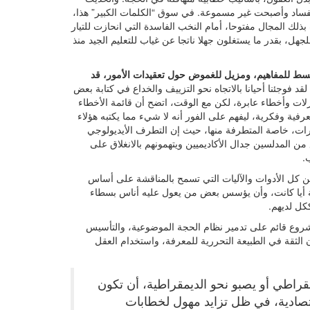
الفساد وأصبحت غير مسموعة. في سوق “الكلمات الكبير” هذا،
 المجال مفتوحا، أمام النخب الفاسدة التي انحازت للتيار
جهل، بقدر ما يستغلون جهلا ناتجا عن غياب للتعليم الجيد منذ
سط للمفاهيم، ومزيل للغموض حول تعقيدات الأمور، قد
لقد فوجئنا أحيانا بالاتجاه نحو التزييف والخداع في كتابة بعض
زلات وأخطاء عابرة، لكن مع الوقت، اتضح أن قائمة الأخطاء
رفية وفكرية، ليفهم على الفور أنه لا شيء مما يكتبه هؤلاء
ات، خاصة المتطرفة منها، حيث إن التطرف الأيديولوجي
ن المدلسين جدال الأكاديميين ويتهمونهم بالانغلاق على
.
ن كل الأدوات والآليات التي تسمح بالمناقشة على أساس
ة أيا كانت، وأن يؤسس بعض من يعول عليه أناس بسطاء
كل لديهم.
 مشروع قائم على تدمير نظام الحجة الموضوعية، والتأسيس
ن الثقة في الطبيعة التحررية للمعرفة، واستخدام العقل
راطي أو يصبو نحو الديمقراطية، أن تكون
صادية، في ظل تزايد مهول لخطابات