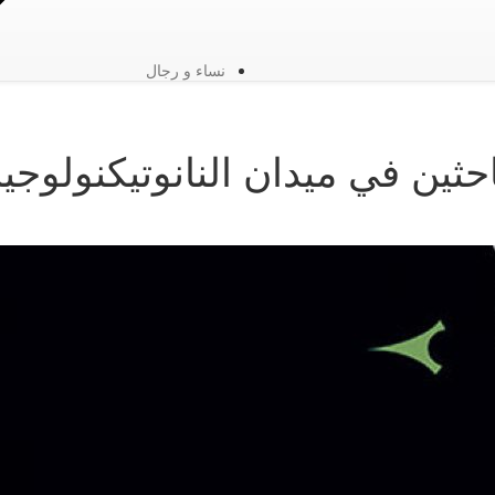
نساء و رجال
احثين في ميدان النانوتيكنولوجيا