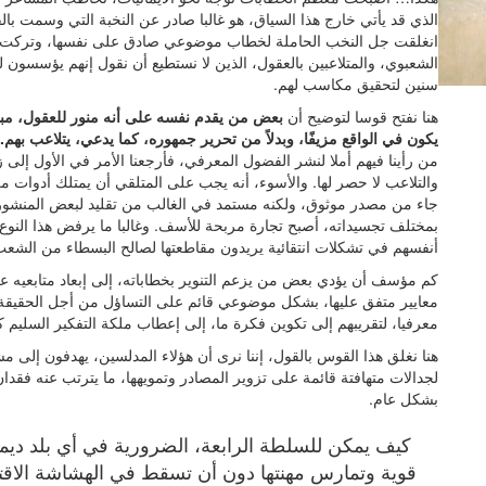
الذي قد يأتي خارج هذا السياق، هو غالبا صادر عن النخبة التي وسمت ب
انغلقت جل النخب الحاملة لخطاب موضوعي صادق على نفسها، وتركت بذلك
الشعبوي، والمتلاعبين بالعقول، الذين لا نستطيع أن نقول إنهم يؤسسون لل
سنين لتحقيق مكاسب لهم.
هنا نفتح قوسا لتوضيح أن
بعض من يقدم نفسه على أنه منور للعقول، مب
يكون في الواقع مزيفًا، وبدلاً من تحرير جمهوره، كما يدعي، يتلاعب بهم.
من رأينا فيهم أملا لنشر الفضول المعرفي، فأرجعنا الأمر في الأول إلى 
والتلاعب لا حصر لها. والأسوء، أنه يجب على المتلقي أن يمتلك أدوات مع
جاء من مصدر موثوق، ولكنه مستمد في الغالب من تقليد لبعض المنشور
بمختلف تجسيداته، أصبح تجارة مربحة للأسف. وغالبا ما يرفض هذا النوع م
أنفسهم في تشكلات انتقائية يريدون مقاطعتها لصالح البسطاء من الشعب
كم مؤسف أن يؤدي بعض من يزعم التنوير بخطاباته، إلى إبعاد متابعيه ع
معايير متفق عليها، بشكل موضوعي قائم على التساؤل من أجل الحقيق
معرفيا، لتقريبهم إلى تكوين فكرة ما، إلى إعطاب ملكة التفكير السليم ك
هنا نغلق هذا القوس بالقول، إننا نرى أن هؤلاء المدلسين، يهدفون إلى
لجدالات متهافتة قائمة على تزوير المصادر وتمويهها، ما يترتب عنه فقدا
بشكل عام.
كيف يمكن للسلطة الرابعة، الضرورية في أي بلد ديمق
قوية وتمارس مهنتها دون أن تسقط في الهشاشة الاقت