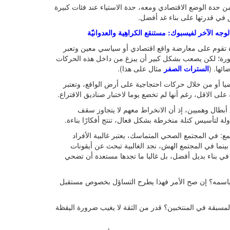
ن حدة الوضع الاقتصادي ومعه، حدة الاستياء عند فئات كبيرة
 في قدرتها على بناء غد أفضل.
ه الآخر لفيسبوك: مستنقع الكراهِية والعدوانيّة
يدة تقوم على معارضة واقع اقتصادي أو سياسي معين وتعبر
يسورة؛ لكن يصعب بشكل كبير أن يبزغ من داخل هذه الحركات
ائها. (
السترات الصفر
مثال على هذا).
ضيا أو من خلال حركات احتجاجية على أرض الواقع، وتعتبر
على الاقل، رغم أنها لم تخضع يوما لاختبار صناديق الاقتراع.
 أبطال وهميين، إذ أن الانخراط معهم لا يتجاوز سقف
ولة لتأسيس كتلة منخرطة بشكل فعال، تنتج أفكارًا بناءة.
في المجتمع الصحي المتماسك، يعتبر غالبية الأفراد
ينما في المجتمع الهش، نجد الغالبية تبحث عن أيقونات
 بناء بديل أفضل، بل غالبا ما تجدها مستعدة أن تضحي
باسمه؟ إن صح الأمر فهذا يطرح التساؤل بخصوص مستقبل
سبقة في المنتخبين؟ قدر من الثقة لا يغيب ضرورة اليقظة