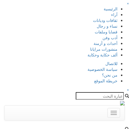
×
الرئيسية
آراء
ثقافات وديانات
نساء و رجال
قضايا وملفات
أدب وفن
أحداث و أزمنة
منشورات مرايانا
ألف حكاية وحكاية
للاتصال
سياسة الخصوصية
من نحن؟
خريطة الموقع
×
Toggle
navigation