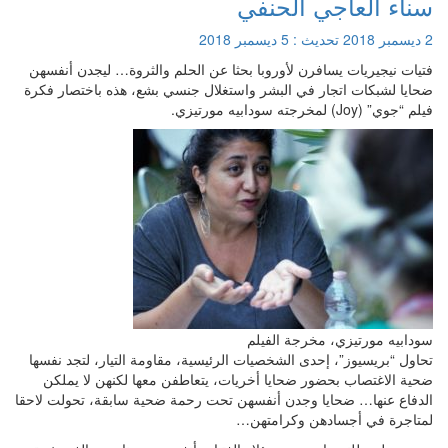
سناء العاجي الحنفي
2 ديسمبر 2018
تحديث :
5 ديسمبر 2018
فتيات نيجيريات يسافرن لأوروبا بحثا عن الحلم والثروة… ليجدن أنفسهن
ضحايا لشبكات اتجار في البشر واستغلال جنسي بشع، هذه باختصار فكرة
فيلم “جوي” (Joy) لمخرجته سودابيه مورتيزي.
سودابيه مورتيزي، مخرجة الفيلم
تحاول “بريسيوز”، إحدى الشخصيات الرئيسية، مقاومة التيار، لتجد نفسها
ضحية الاغتصاب بحضور ضحايا أخريات، يتعاطفن معها لكنهن لا يملكن
الدفاع عنها… ضحايا وجدن أنفسهن تحت رحمة ضحية سابقة، تحولت لاحقا
لمتاجرة في أجسادهن وكرامتهن…