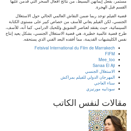
مستمر، بفعل إيمانهن البسيط، من نتائج أفعال السحر التي قدمن عليها
القسم قبل الهجرة.
قضية الفيلم توجد ربما ضمن النقاش العالمي الحالي حول الاستغلال
الجنسي، لكن الفيلم يعاني للأسف من خصاص كبير على مستوى الكتابة
السينمائية، حيث يفتقد لعناصر التشويق وللحبك الدرامي. كما أنه، للأسف،
طرح قضية عالمية خطيرة، هي قضية الاستغلال الجنسي، بشكل يعيد إنتاج
نفس الكليشيهات القديمة، مما أفقده البعد الفني الذي يستحقه.
Fetsival International du Film de Marrakech
FIFM
Mee_too
Sanaa El Aji
الاستغلال الجنسي
المهرجان الدولي للفيلم بمراكش
سناء العاجي
سودابيه مورتيزي
مقالات لنفس الكاتب