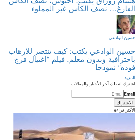
الفارغ… نصف الكأس غير المملوء
حسين الوادعي
حسين الوادعي يكتب: كيف تنتصر للإرهاب
باحترافية وبدون معلم. فيلم “اغتيال فرج
فوده” نموذجا
المزيد
اشترك لتصلك آخر الأخبار والمقالات
Email
الأكثر قراءة