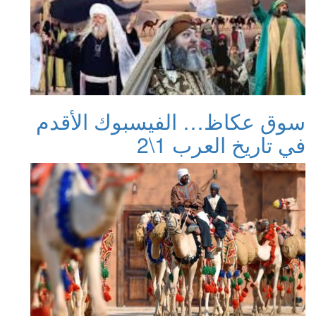
سوق عكاظ… الفيسبوك الأقدم
في تاريخ العرب 1\2