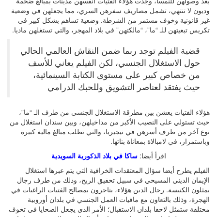
بعد وصولهن للنمسا، وجدت هؤلاء الفتيات أنفسهن مدينات بمبالغ ضخمة
وديون لا تنتهي، تشمل مصاريف سفرهن السري، مما يجعلهن في وضعية
غير قانونية وخوف مستمر من الشرطة. وضعية تساهم بشكل كبير في
تكريس تبعيتهن للـ “ما”، “مالكتهن” في بلاد المهجر، والتي تستغلهن ماديا.
قضية الفيلم توجد ربما ضمن النقاش العالمي الحالي
حول الاستغلال الجنسي، لكن الفيلم يعاني للأسف
من خصاص كبير على مستوى الكتابة السينمائية،
حيث يفتقد لعناصر التشويق وللحبك الدرامي
هؤلاء الفتيات يعشن بين مطرقة الاستغلال الجنسي من طرف الـ “ما”،
حيث تستولي على النصيب الأكبر من مداخيلهن، وبين سندان استغلال من
نوع آخر من طرف أسرهن في نيجيريا، والتي تطلب مبالغ مالية كبيرة
وباستمرار، في لامبالاة بمعاناة بناتها.
اقرأ أيضا:
ساكا في بلاد الذكورية السويدية
الفيلم يطرح أيضا سؤال المعتقدات الخرافية التي يتم عبرها استغلال
الإيمان الديني المسيحي في سبيل تحقيق الربح، وذلك من طرف رجال
يمثلون الكنيسة. رجال الدين هؤلاء، يتاجرون بمصالح الفتيات الراغبات في
الهجرة، وذلك بالتعاون مع مافيات العمل الجنسي في بلدان أوروبية
مختلفة ستمثل لاحقا بلدان الاستقبال؛ الأمر الذي يجعل الضحايا في تخوف