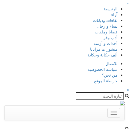
×
الرئيسية
آراء
ثقافات وديانات
نساء و رجال
قضايا وملفات
أدب وفن
أحداث و أزمنة
منشورات مرايانا
ألف حكاية وحكاية
للاتصال
سياسة الخصوصية
من نحن؟
خريطة الموقع
×
Toggle
navigation