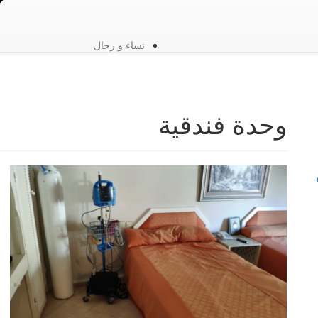
نساء و رجال
وحدة فندقية