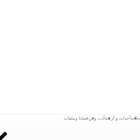
كاية
أحداث و أزمنة
أدب وفن
قضايا وملفات