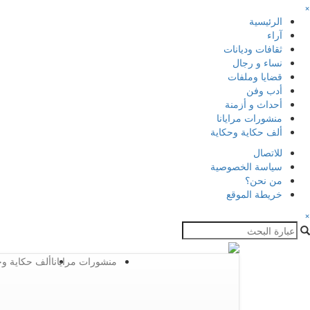
×
الرئيسية
آراء
ثقافات وديانات
نساء و رجال
قضايا وملفات
أدب وفن
أحداث و أزمنة
منشورات مرايانا
ألف حكاية وحكاية
للاتصال
سياسة الخصوصية
من نحن؟
خريطة الموقع
×
منشورات مرايانا
ألف حكاية وح