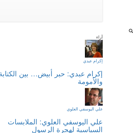
آراء
إكرام عبدي
إكرام عبدي: حبر أبيض… بين الكتابة
والأمومة
علي اليوسفي العلوي
علي اليوسفي العلوي: الملابسات
السياسية لهجرة الرسول