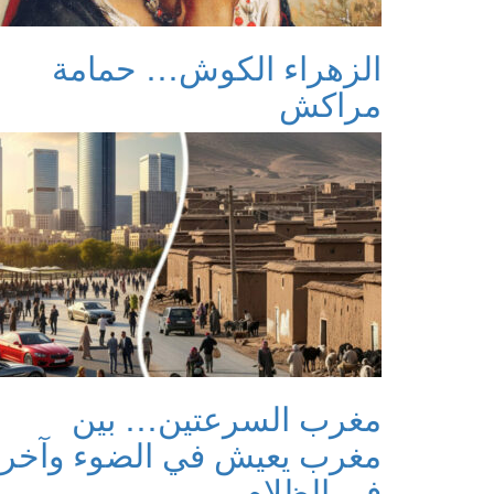
الزهراء الكوش… حمامة
مراكش
مغرب السرعتين… بين
مغرب يعيش في الضوء وآخر
في الظلام