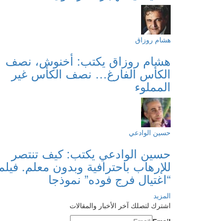
هشام روزاق
هشام روزاق يكتب: أخنوش، نصف
الكأس الفارغ… نصف الكأس غير
المملوء
حسين الوادعي
حسين الوادعي يكتب: كيف تنتصر
للإرهاب باحترافية وبدون معلم. فيلم
“اغتيال فرج فوده” نموذجا
المزيد
اشترك لتصلك آخر الأخبار والمقالات