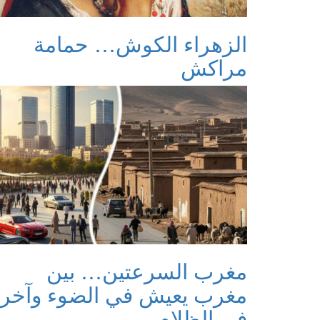
الزهراء الكوش… حمامة
مراكش
مغرب السرعتين… بين
مغرب يعيش في الضوء وآخر
في الظلام