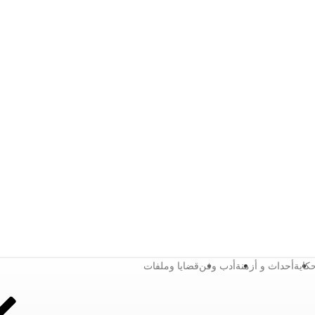
كاية
أحداث و أزمنة
أدب وفن
قضايا وملفات