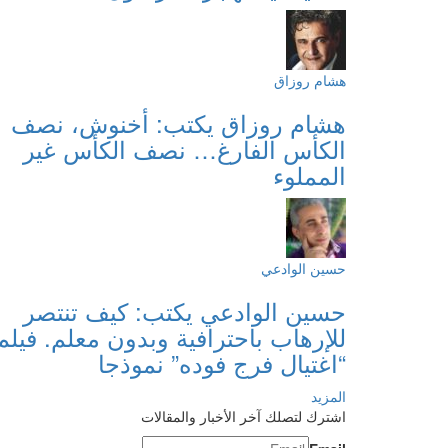
هشام روزاق
هشام روزاق يكتب: أخنوش، نصف
الكأس الفارغ… نصف الكأس غير
المملوء
حسين الوادعي
حسين الوادعي يكتب: كيف تنتصر
للإرهاب باحترافية وبدون معلم. فيلم
“اغتيال فرج فوده” نموذجا
المزيد
اشترك لتصلك آخر الأخبار والمقالات