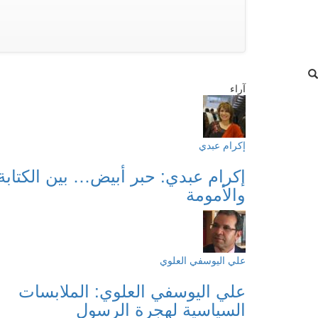
آراء
إكرام عبدي
إكرام عبدي: حبر أبيض… بين الكتابة
والأمومة
علي اليوسفي العلوي
علي اليوسفي العلوي: الملابسات
السياسية لهجرة الرسول