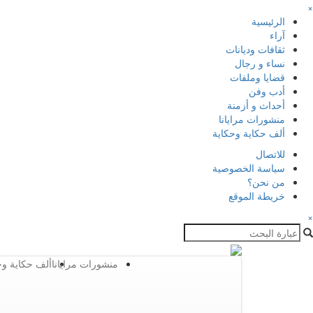
×
الرئيسية
آراء
ثقافات وديانات
نساء و رجال
قضايا وملفات
أدب وفن
أحداث و أزمنة
منشورات مرايانا
ألف حكاية وحكاية
للاتصال
سياسة الخصوصية
من نحن؟
خريطة الموقع
×
منشورات مرايانا
ألف حكاية وح