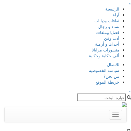
×
الرئيسية
آراء
ثقافات وديانات
نساء و رجال
قضايا وملفات
أدب وفن
أحداث و أزمنة
منشورات مرايانا
ألف حكاية وحكاية
للاتصال
سياسة الخصوصية
من نحن؟
خريطة الموقع
×
Toggle
navigation