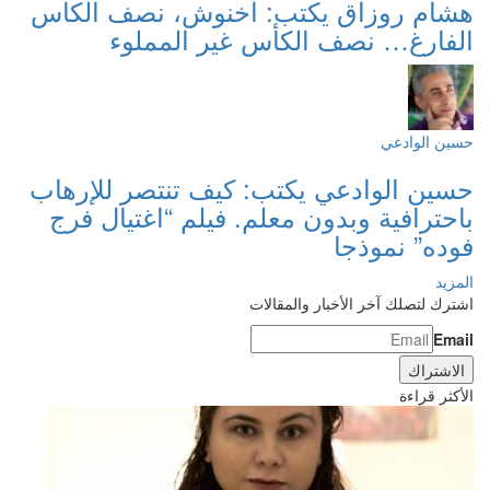
هشام روزاق يكتب: أخنوش، نصف الكأس
الفارغ… نصف الكأس غير المملوء
حسين الوادعي
حسين الوادعي يكتب: كيف تنتصر للإرهاب
باحترافية وبدون معلم. فيلم “اغتيال فرج
فوده” نموذجا
المزيد
اشترك لتصلك آخر الأخبار والمقالات
Email
الأكثر قراءة