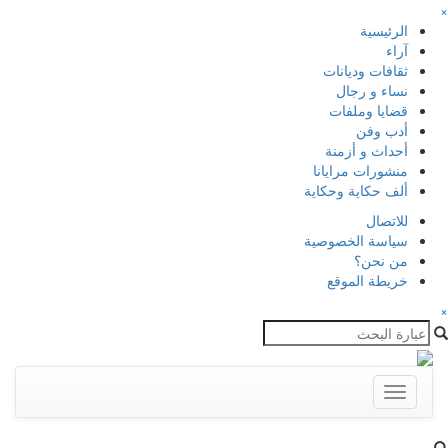
×
الرئيسية
آراء
ثقافات وديانات
نساء و رجال
قضايا وملفات
أدب وفن
أحداث و أزمنة
منشورات مرايانا
ألف حكاية وحكاية
للاتصال
سياسة الخصوصية
من نحن؟
خريطة الموقع
×
Toggle
navigation