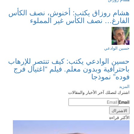
هشام روزاق يكتب: أخنوش، نصف الكأس
الفارغ… نصف الكأس غير المملوء
حسين الوادعي
حسين الوادعي يكتب: كيف تنتصر للإرهاب
باحترافية وبدون معلم. فيلم “اغتيال فرج
فوده” نموذجا
المزيد
اشترك لتصلك آخر الأخبار والمقالات
Email
الأكثر قراءة