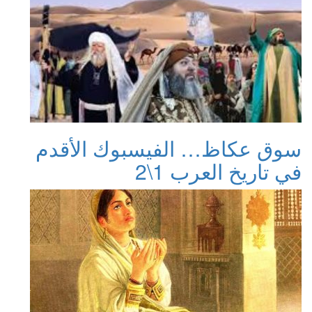
سوق عكاظ… الفيسبوك الأقدم
في تاريخ العرب 1\2