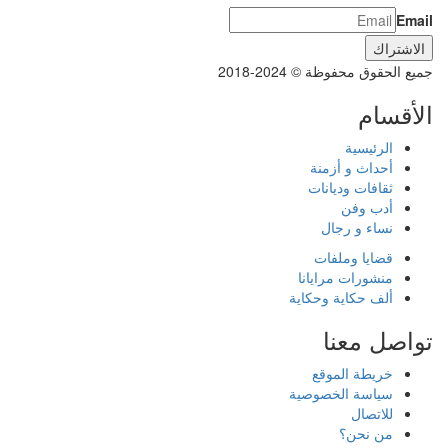
Email
جميع الحقوق محفوظة © 2024-2018
الأقسام
الرئيسية
أحداث و أزمنة
ثقافات وديانات
أدب وفن
نساء و رجال
قضايا وملفات
منشورات مرايانا
ألف حكاية وحكاية
تواصل معنا
خريطة الموقع
سياسة الخصوصية
للاتصال
من نحن؟