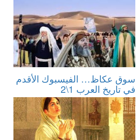
سوق عكاظ… الفيسبوك الأقدم
في تاريخ العرب 1\2