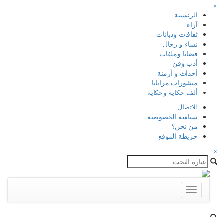
×
الرئيسية
آراء
ثقافات وديانات
نساء و رجال
قضايا وملفات
أدب وفن
أحداث و أزمنة
منشورات مرايانا
ألف حكاية وحكاية
للاتصال
سياسة الخصوصية
من نحن؟
خريطة الموقع
×
Toggle
navigation