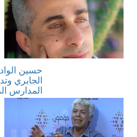
‏حسين الوا
الجابري وتد
المدارس الم