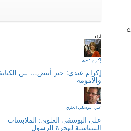
آراء
إكرام عبدي
إكرام عبدي: حبر أبيض… بين الكتابة
والأمومة
علي اليوسفي العلوي
علي اليوسفي العلوي: الملابسات
السياسية لهجرة الرسول