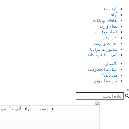
×
الرئيسية
آراء
ثقافات وديانات
نساء و رجال
قضايا وملفات
أدب وفن
أحداث و أزمنة
منشورات مرايانا
ألف حكاية وحكاية
للاتصال
سياسة الخصوصية
من نحن؟
خريطة الموقع
×
منشورات مرايانا
ألف حكاية وح