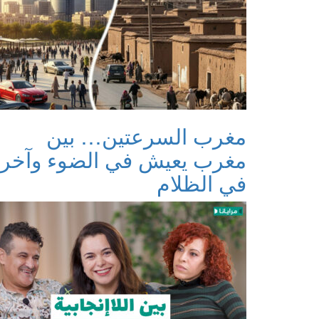
مغرب السرعتين… بين
مغرب يعيش في الضوء وآخر
في الظلام