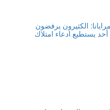
مرايانا: الكثيرون يرفضون
ا أحد يستطيع ادعاء امتلاك