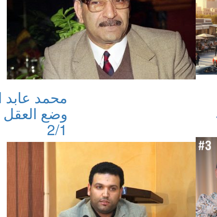
محمد عابد ا
وضع العقل 
2/1