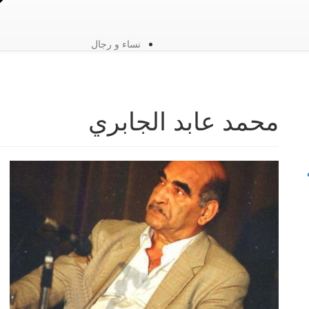
نساء و رجال
محمد عابد الجابري