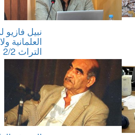
نبيل فازيو ل
العلمانية ول
التراث 2/2