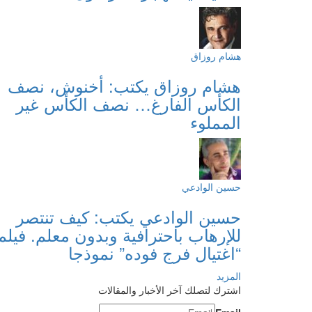
هشام روزاق
هشام روزاق يكتب: أخنوش، نصف
الكأس الفارغ… نصف الكأس غير
المملوء
حسين الوادعي
حسين الوادعي يكتب: كيف تنتصر
للإرهاب باحترافية وبدون معلم. فيلم
“اغتيال فرج فوده” نموذجا
المزيد
اشترك لتصلك آخر الأخبار والمقالات