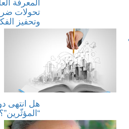
المعرفة العل
تحولات ضرو
وتحفيز الفك
هل انتهى دو
“المؤثّرين”؟ /2