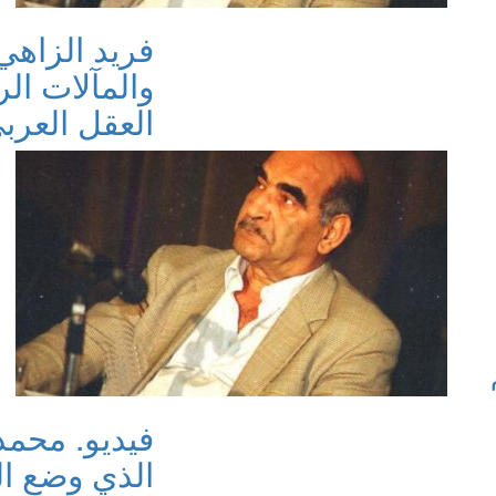
فريد الزاهي
والمآلات ال
العقل العرب
فيديو. محمد
الذي وضع ا