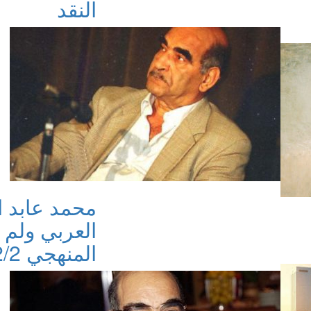
النقد
محمد عابد ا
العربي ولم 
المنهجي 2/2