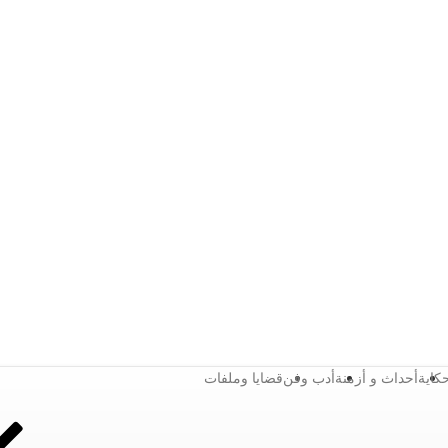
كاية
أحداث و أزمنة
أدب وفن
قضايا وملفات