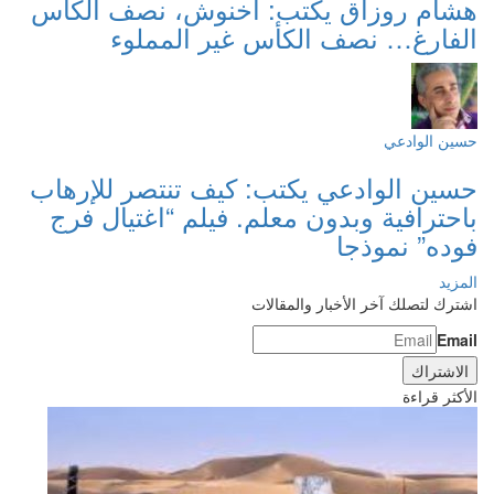
هشام روزاق يكتب: أخنوش، نصف الكأس
الفارغ… نصف الكأس غير المملوء
حسين الوادعي
حسين الوادعي يكتب: كيف تنتصر للإرهاب
باحترافية وبدون معلم. فيلم “اغتيال فرج
فوده” نموذجا
المزيد
اشترك لتصلك آخر الأخبار والمقالات
Email
الأكثر قراءة