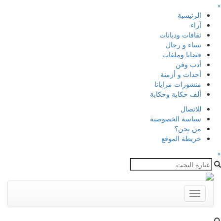
×
الرئيسية
آراء
ثقافات وديانات
نساء و رجال
قضايا وملفات
أدب وفن
أحداث و أزمنة
منشورات مرايانا
ألف حكاية وحكاية
للاتصال
سياسة الخصوصية
من نحن؟
خريطة الموقع
×
Toggle
navigation