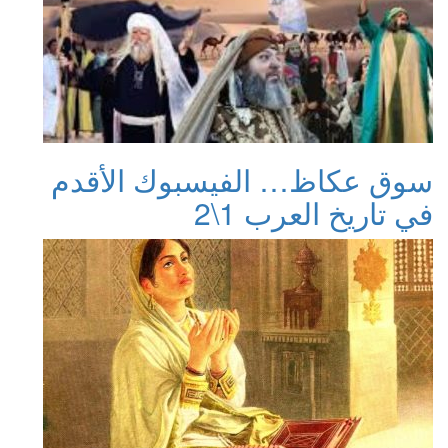
سوق عكاظ… الفيسبوك الأقدم
في تاريخ العرب 1\2