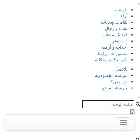
×
الرئيسية
آراء
ثقافات وديانات
نساء و رجال
قضايا وملفات
أدب وفن
أحداث و أزمنة
منشورات مرايانا
ألف حكاية وحكاية
للاتصال
سياسة الخصوصية
من نحن؟
خريطة الموقع
×
Toggle
navigation