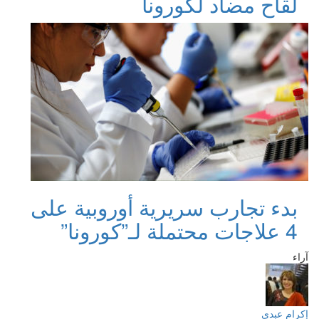
لقاح مضاد لكورونا
بدء تجارب سريرية أوروبية على
4 علاجات محتملة لـ”كورونا”
آراء
إكرام عبدي