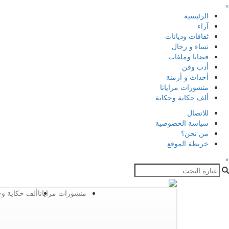
×
الرئيسية
آراء
ثقافات وديانات
نساء و رجال
قضايا وملفات
أدب وفن
أحداث و أزمنة
منشورات مرايانا
ألف حكاية وحكاية
للاتصال
سياسة الخصوصية
من نحن؟
خريطة الموقع
×
منشورات مرايانا
ألف حكاية وح