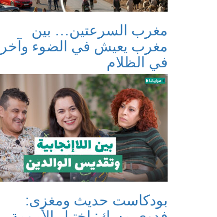
مغرب السرعتين… بين
مغرب يعيش في الضوء وآخر
في الظلام
بودكاست حديث ومغزى:
فدوى مسك: اختيار الأمومة