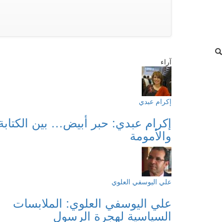
آراء
إكرام عبدي
إكرام عبدي: حبر أبيض… بين الكتابة
والأمومة
علي اليوسفي العلوي
علي اليوسفي العلوي: الملابسات
السياسية لهجرة الرسول