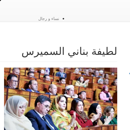
نساء و رجال
لطيفة بناني السميرس