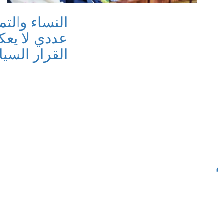
النساء والت
عددي لا يعك
القرار السي