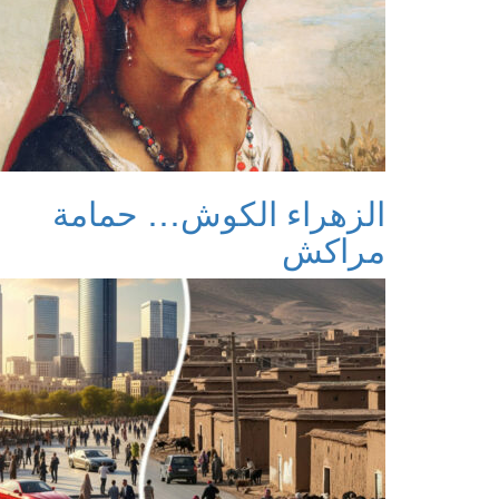
الزهراء الكوش… حمامة
مراكش