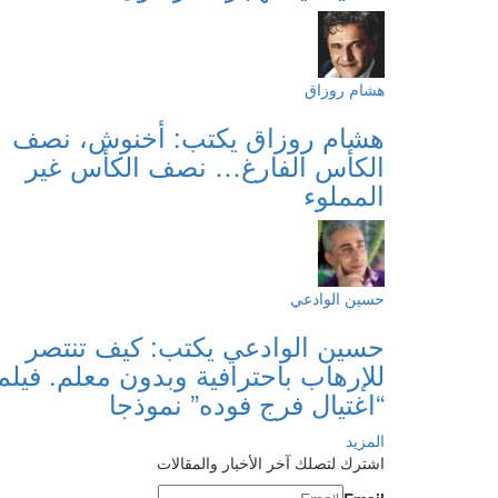
هشام روزاق
هشام روزاق يكتب: أخنوش، نصف
الكأس الفارغ… نصف الكأس غير
المملوء
حسين الوادعي
حسين الوادعي يكتب: كيف تنتصر
للإرهاب باحترافية وبدون معلم. فيلم
“اغتيال فرج فوده” نموذجا
المزيد
اشترك لتصلك آخر الأخبار والمقالات