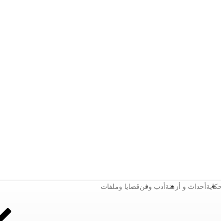
كاية
أحداث و أزمنة
أدب وفن
قضايا وملفات