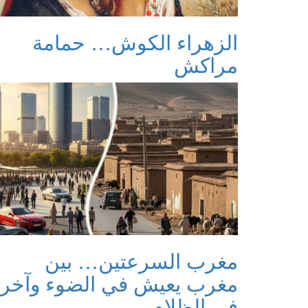
الزهراء الكوش… حمامة
مراكش
مغرب السرعتين… بين
مغرب يعيش في الضوء وآخر
في الظلام