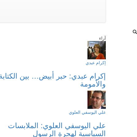
آراء
إكرام عبدي
إكرام عبدي: حبر أبيض… بين الكتابة
والأمومة
علي اليوسفي العلوي
علي اليوسفي العلوي: الملابسات
السياسية لهجرة الرسول