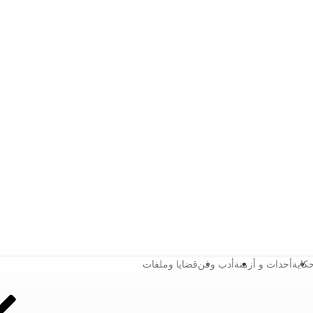
كاية
أحداث و أزمنة
أدب وفن
قضايا وملفات