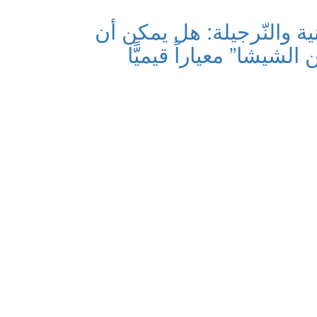
نية والنّرجيلة: هل يمكن أن
الشيشا” معياراً قيميًّا