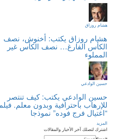
هشام روزاق
هشام روزاق يكتب: أخنوش، نصف
الكأس الفارغ… نصف الكأس غير
المملوء
حسين الوادعي
حسين الوادعي يكتب: كيف تنتصر
للإرهاب باحترافية وبدون معلم. فيلم
“اغتيال فرج فوده” نموذجا
المزيد
اشترك لتصلك آخر الأخبار والمقالات