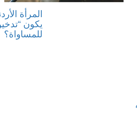
المرأة الأرد
يكون “تدخين 
للمساواة؟