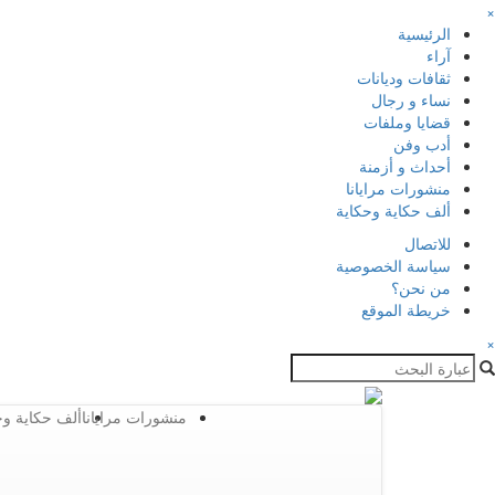
×
الرئيسية
آراء
ثقافات وديانات
نساء و رجال
قضايا وملفات
أدب وفن
أحداث و أزمنة
منشورات مرايانا
ألف حكاية وحكاية
للاتصال
سياسة الخصوصية
من نحن؟
خريطة الموقع
×
منشورات مرايانا
ألف حكاية وح