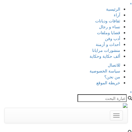
×
الرئيسية
آراء
ثقافات وديانات
نساء و رجال
قضايا وملفات
أدب وفن
أحداث و أزمنة
منشورات مرايانا
ألف حكاية وحكاية
للاتصال
سياسة الخصوصية
من نحن؟
خريطة الموقع
×
Toggle
navigation