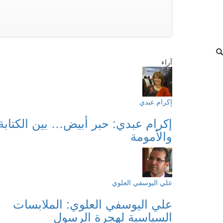
آراء
إكرام عبدي
إكرام عبدي: حبر أبيض… بين الكتابة
والأمومة
علي اليوسفي العلوي
علي اليوسفي العلوي: الملابسات
السياسية لهجرة الرسول