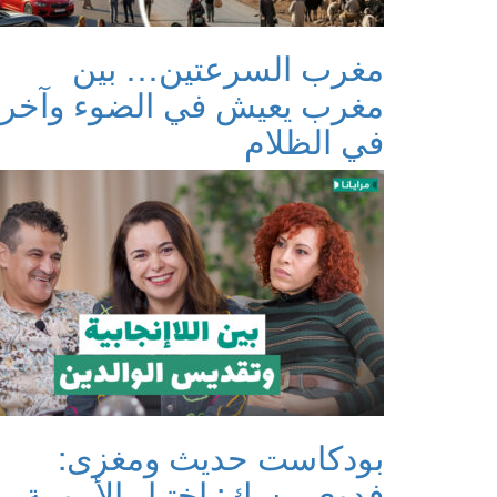
مغرب السرعتين… بين
مغرب يعيش في الضوء وآخر
في الظلام
بودكاست حديث ومغزى:
فدوى مسك: اختيار الأمومة