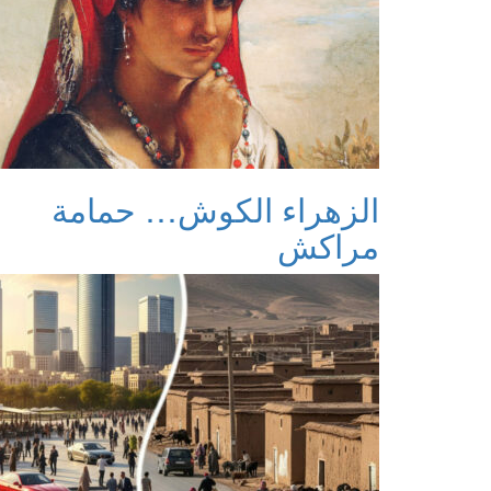
الزهراء الكوش… حمامة
مراكش