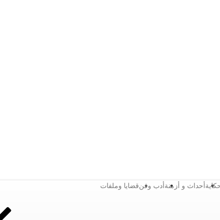
كاية
أحداث و أزمنة
أدب وفن
قضايا وملفات