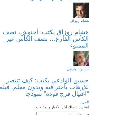
هشام روزاق
هشام روزاق يكتب: أخنوش، نصف
الكأس الفارغ… نصف الكأس غير
المملوء
حسين الوادعي
حسين الوادعي يكتب: كيف تنتصر
للإرهاب باحترافية وبدون معلم. فيلم
“اغتيال فرج فوده” نموذجا
المزيد
اشترك لتصلك آخر الأخبار والمقالات