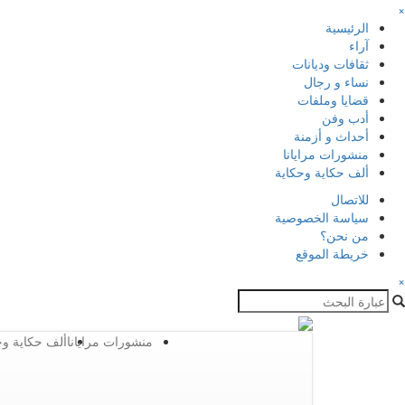
×
الرئيسية
آراء
ثقافات وديانات
نساء و رجال
قضايا وملفات
أدب وفن
أحداث و أزمنة
منشورات مرايانا
ألف حكاية وحكاية
للاتصال
سياسة الخصوصية
من نحن؟
خريطة الموقع
×
منشورات مرايانا
ألف حكاية وح