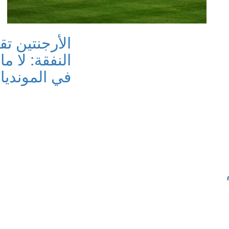
الأرجنتين تق
النفقة: لا م
في المونديا