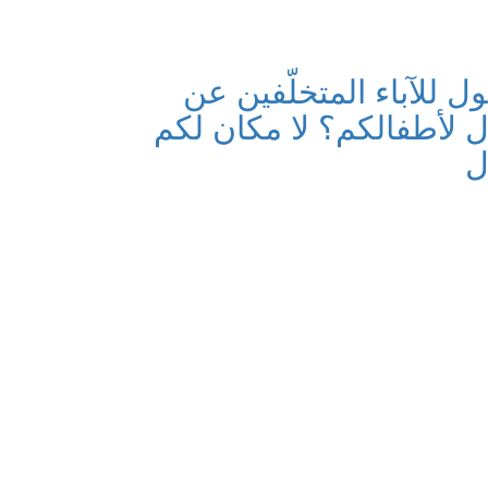
ول للآباء المتخلّفين عن
ال لأطفالكم؟ لا مكان لكم
ل