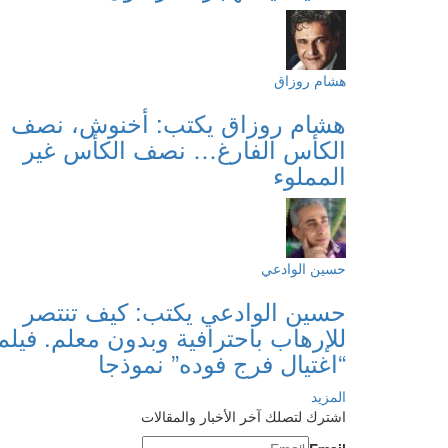
هشام روزاق
هشام روزاق يكتب: أخنوش، نصف
الكأس الفارغ… نصف الكأس غير
المملوء
حسين الوادعي
حسين الوادعي يكتب: كيف تنتصر
للإرهاب باحترافية وبدون معلم. فيلم
“اغتيال فرج فوده” نموذجا
المزيد
اشترك لتصلك آخر الأخبار والمقالات