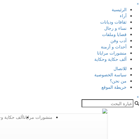
×
الرئيسية
آراء
ثقافات وديانات
نساء و رجال
قضايا وملفات
أدب وفن
أحداث و أزمنة
منشورات مرايانا
ألف حكاية وحكاية
للاتصال
سياسة الخصوصية
من نحن؟
خريطة الموقع
×
منشورات مرايانا
ألف حكاية وح