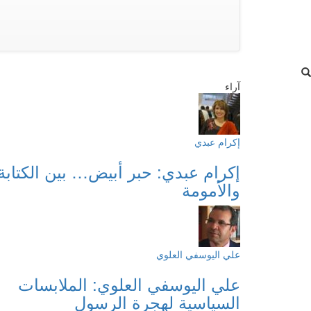
آراء
إكرام عبدي
إكرام عبدي: حبر أبيض… بين الكتابة
والأمومة
علي اليوسفي العلوي
علي اليوسفي العلوي: الملابسات
السياسية لهجرة الرسول