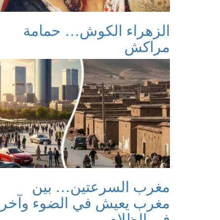
الزهراء الكوش… حمامة
مراكش
مغرب السرعتين… بين
مغرب يعيش في الضوء وآخر
في الظلام