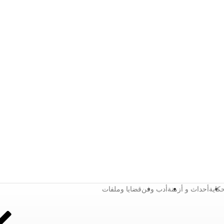
كاية
أحداث و أزمنة
أدب وفن
قضايا وملفات