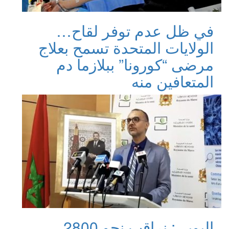
في ظل عدم توفر لقاح…
الولايات المتحدة تسمح بعلاج
مرضى “كورونا” ببلازما دم
المتعافين منه
اليوبي: نراقب نحو 2800