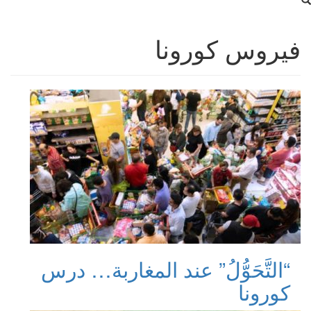
فيروس كورونا
“التَّحَوُّلُ” عند المغاربة… درس
كورونا