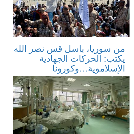
من سوريا، باسل قس نصر الله
يكتب: الحركات الجهادية
الإسلاموية…وكورونا