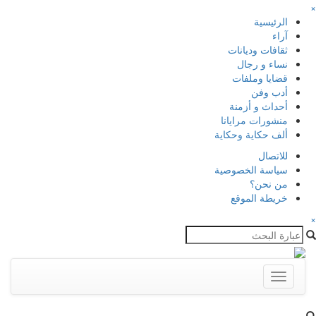
×
الرئيسية
آراء
ثقافات وديانات
نساء و رجال
قضايا وملفات
أدب وفن
أحداث و أزمنة
منشورات مرايانا
ألف حكاية وحكاية
للاتصال
سياسة الخصوصية
من نحن؟
خريطة الموقع
×
Toggle
navigation