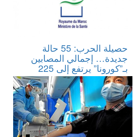
حصيلة الحرب: 55 حالة
جديدة… إجمالي المصابين
بـ”كورونا” يرتفع إلى 225