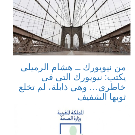
من نيويورك ــ هشام الرميلي
يكتب: نيويورك التي في
خاطري… وهي ذابلة، لم تخلع
ثوبها الشفيف