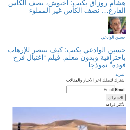
هشام روزاق يكتب: أخنوش، نصف الكأس
الفارغ… نصف الكأس غير المملوء
حسين الوادعي
حسين الوادعي يكتب: كيف تنتصر للإرهاب
باحترافية وبدون معلم. فيلم “اغتيال فرج
فوده” نموذجا
المزيد
اشترك لتصلك آخر الأخبار والمقالات
Email
الأكثر قراءة