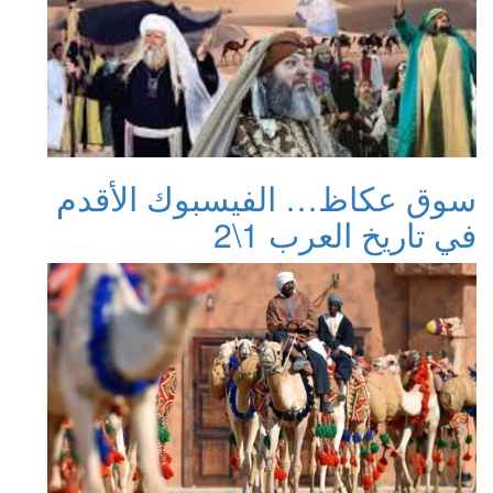
سوق عكاظ… الفيسبوك الأقدم
في تاريخ العرب 1\2