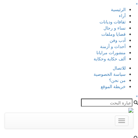
×
الرئيسية
آراء
ثقافات وديانات
نساء و رجال
قضايا وملفات
أدب وفن
أحداث و أزمنة
منشورات مرايانا
ألف حكاية وحكاية
للاتصال
سياسة الخصوصية
من نحن؟
خريطة الموقع
×
Toggle
navigation