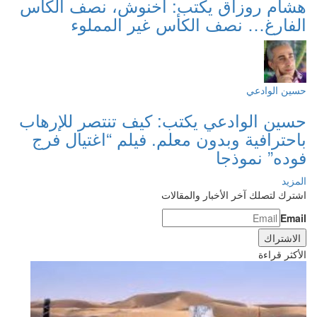
هشام روزاق يكتب: أخنوش، نصف الكأس
الفارغ… نصف الكأس غير المملوء
حسين الوادعي
حسين الوادعي يكتب: كيف تنتصر للإرهاب
باحترافية وبدون معلم. فيلم “اغتيال فرج
فوده” نموذجا
المزيد
اشترك لتصلك آخر الأخبار والمقالات
Email
الأكثر قراءة