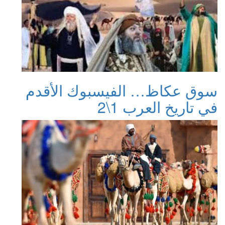
سوق عكاظ… الفيسبوك الأقدم
في تاريخ العرب 1\2