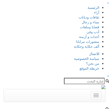
×
الرئيسية
آراء
ثقافات وديانات
نساء و رجال
قضايا وملفات
أدب وفن
أحداث و أزمنة
منشورات مرايانا
ألف حكاية وحكاية
للاتصال
سياسة الخصوصية
من نحن؟
خريطة الموقع
×
Toggle
navigation