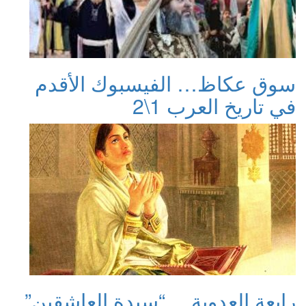
سوق عكاظ… الفيسبوك الأقدم
في تاريخ العرب 1\2
رابعة العدوية… “سيدة العاشقين”