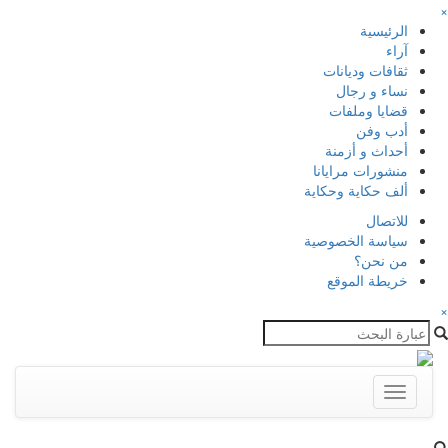
×
الرئيسية
آراء
ثقافات وديانات
نساء و رجال
قضايا وملفات
أدب وفن
أحداث و أزمنة
منشورات مرايانا
ألف حكاية وحكاية
للاتصال
سياسة الخصوصية
من نحن؟
خريطة الموقع
×
Toggle
navigation